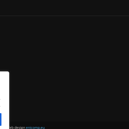
.
.
ни . Web design
enicomp.eu