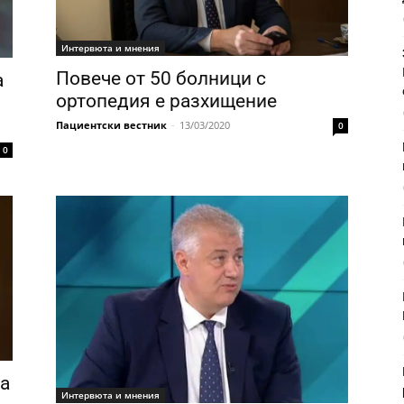
Интервюта и мнения
Повече от 50 болници с
а
ортопедия е разхищение
Пациентски вестник
-
13/03/2020
0
0
на
Интервюта и мнения