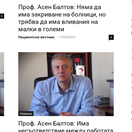
Проф. Асен Балтов: Няма да
има закриване на болници, но
0
трябва да има вливания на
малки в големи
Пациентски вестник
-
11/09/2019
0
Новини
Проф. Асен Балтов: Има
несъответствие между работата