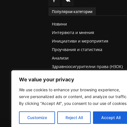
Популярни категории
Новини
Интервюта и мнения
Инициативи и мероприятия
Проучвания и статистика
Анализи
Здравноосигурителни права (НЗОК)
Права на деца и родители
We value your privacy
Медицинска експертиза (ТЕЛК/НЕЛК)
We use cookies to enhance your browsing experience,
serve personalized ads or content, and analyze our traffic
By clicking "Accept All", you consent to our use of cookies
Customize
Reject All
Accept All
2025 © Пациентски вестник. Всички права запазе