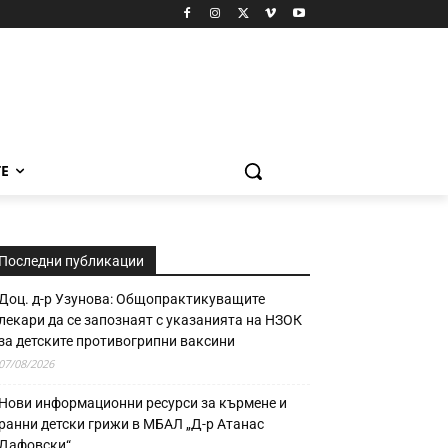
Е
Последни публикации
Доц. д-р Узунова: Общопрактикуващите
лекари да се запознаят с указанията на НЗОК
за детските противогрипни ваксини
07/08/2026
Нови информационни ресурси за кърмене и
ранни детски грижи в МБАЛ „Д-р Атанас
Дафовски“