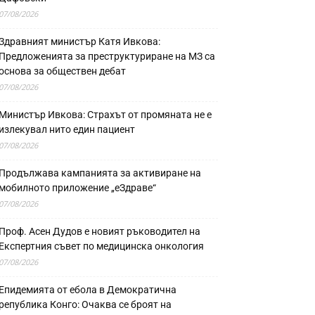
07/08/2026
Здравният министър Катя Ивкова:
Предложенията за преструктуриране на МЗ са
основа за обществен дебат
07/08/2026
Министър Ивкова: Страхът от промяната не е
излекувал нито един пациент
07/08/2026
Продължава кампанията за активиране на
мобилното приложение „еЗдраве“
07/08/2026
Проф. Асен Дудов е новият ръководител на
Експертния съвет по медицинска онкология
07/08/2026
Епидемията от ебола в Демократична
република Конго: Очаква се броят на