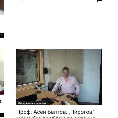
0
а
Интервюта и мнения
Проф. Асен Балтов: „Пирогов”
0