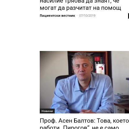
насилие трябва да знаят, че
могат да разчитат на помощ
Пациентски вестник
-
07/10/2019
Новини
Проф. Асен Балтов: Това, което
работи „Пирогов“, не е само