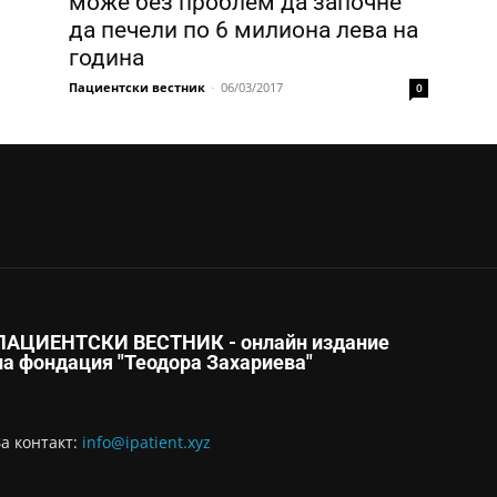
може без проблем да започне
да печели по 6 милиона лева на
година
Пациентски вестник
-
06/03/2017
0
ПАЦИЕНТСКИ ВЕСТНИК - онлайн издание
на фондация "Теодора Захариева"
За контaкт:
info@ipatient.xyz