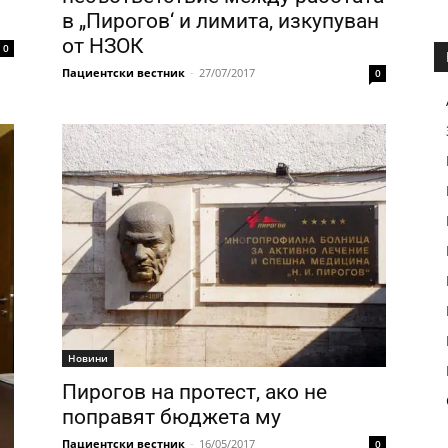
в „Пирогов‘ и лимита, изкупуван
от НЗОК
0
Пациентски вестник
-
27/07/2017
0
Новини
Пирогов на протест, ако не
поправят бюджета му
Пациентски вестник
-
16/05/2017
0