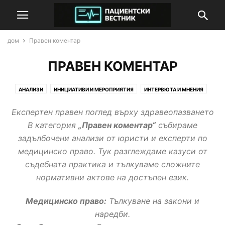
дом
Правен коментар
ПРАВЕН КОМЕНТАР
АНАЛИЗИ
ИНИЦИАТИВИ И МЕРОПРИЯТИЯ
ИНТЕРВЮТА И МНЕНИЯ
МОИТЕ ПРАВА
НОВИНИ
ПАРТНЬОРСКИ ПУБЛИКАЦИИ
Експертен правен поглед върху здравеопазването
ПРАВЕН КОМЕНТАР
ПРОУЧВАНИЯ И СТАТИСТИКА
В категория
„Правен коментар“
събираме
задълбочени анализи от юристи и експерти по
медицинско право. Тук разглеждаме казуси от
съдебната практика и тълкуваме сложните
нормативни актове на достъпен език.
Медицинско право:
Тълкуване на закони и
наредби.