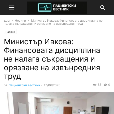
дом
Новини
Министър Ивкова: Финансовата дисциплина не
налага съкращения и орязване на извънредния труд
Новини
Министър Ивкова:
Финансовата дисциплина
не налага съкращения и
орязване на извънредния
труд
88
0
от
Пациентски вестник
-
17/06/2026