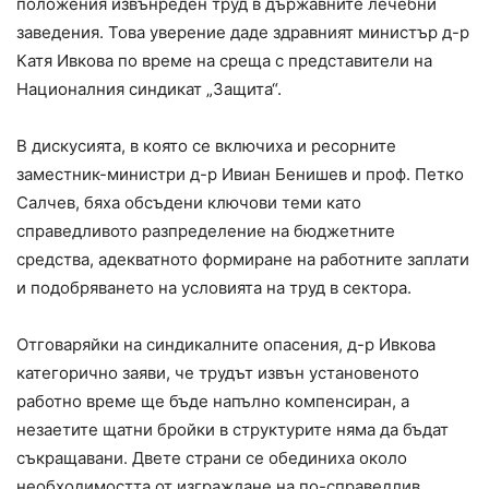
положения извънреден труд в държавните лечебни
заведения. Това уверение даде здравният министър д-р
Катя Ивкова по време на среща с представители на
Националния синдикат „Защита“.
В дискусията, в която се включиха и ресорните
заместник-министри д-р Ивиан Бенишев и проф. Петко
Салчев, бяха обсъдени ключови теми като
справедливото разпределение на бюджетните
средства, адекватното формиране на работните заплати
и подобряването на условията на труд в сектора.
Отговаряйки на синдикалните опасения, д-р Ивкова
категорично заяви, че трудът извън установеното
работно време ще бъде напълно компенсиран, а
незаетите щатни бройки в структурите няма да бъдат
съкращавани. Двете страни се обединиха около
необходимостта от изграждане на по-справедлив