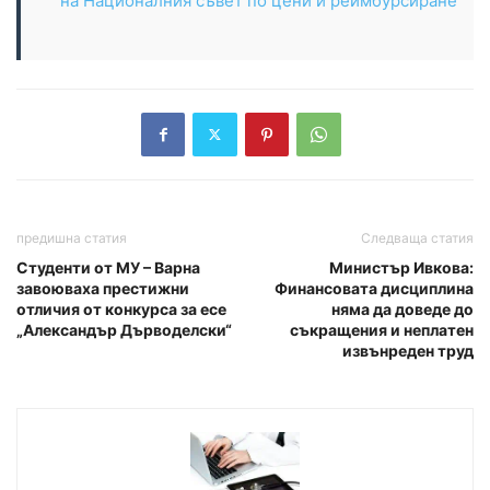
на Националния съвет по цени и реимбурсиране
предишна статия
Следваща статия
Студенти от МУ – Варна
Министър Ивкова:
завоюваха престижни
Финансовата дисциплина
отличия от конкурса за есе
няма да доведе до
„Александър Дърводелски“
съкращения и неплатен
извънреден труд