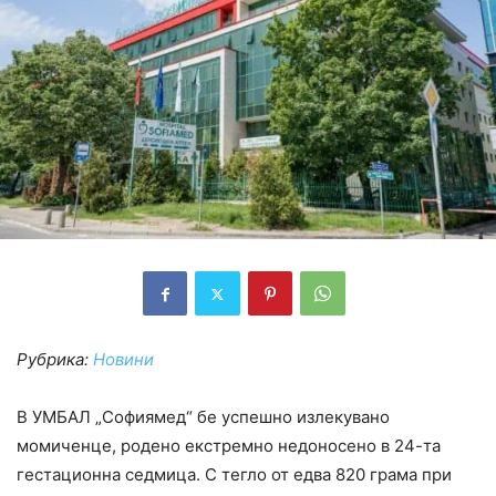
Рубрика:
Новини
В УМБАЛ „Софиямед“ бе успешно излекувано
момиченце, родено екстремно недоносено в 24-та
гестационна седмица. С тегло от едва 820 грама при