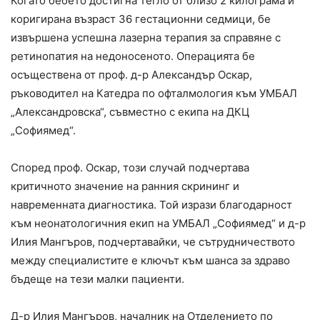
Когато бебето достигна тегло от близо 2 килограма и
коригирана възраст 36 гестационни седмици, бе
извършена успешна лазерна терапия за справяне с
ретинопатия на недоносеното. Операцията бе
осъществена от проф. д-р Александър Оскар,
ръководител на Катедра по офталмология към УМБАЛ
„Александровска“, съвместно с екипа на ДКЦ
„Софиямед“.
Според проф. Оскар, този случай подчертава
критичното значение на ранния скрининг и
навременната диагностика. Той изрази благодарност
към неонатологичния екип на УМБАЛ „Софиямед“ и д-р
Илия Мангъров, подчертавайки, че сътрудничеството
между специалистите е ключът към шанса за здраво
бъдеще на тези малки пациенти.
Д-р Илия Мангъров, началник на Отделението по