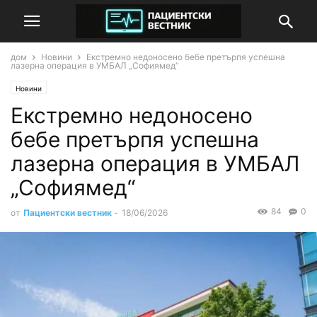
дом
Новини
Екстремно недоносено бебе претърпя успешна
лазерна операция в УМБАЛ „Софиямед“
Новини
Екстремно недоносено
бебе претърпя успешна
лазерна операция в УМБАЛ
„Софиямед“
84
0
от
Пациентски вестник
-
18/06/2026