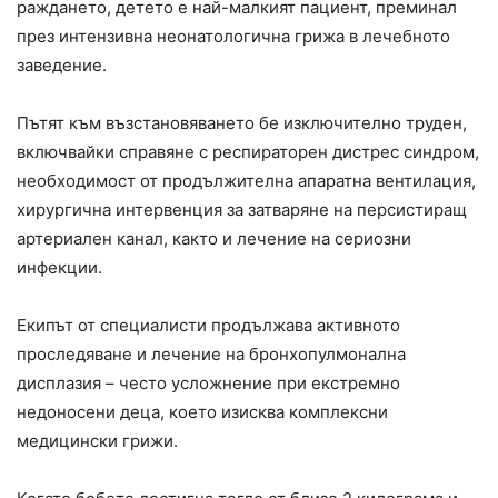
раждането, детето е най-малкият пациент, преминал
през интензивна неонатологична грижа в лечебното
заведение.
Пътят към възстановяването бе изключително труден,
включвайки справяне с респираторен дистрес синдром,
необходимост от продължителна апаратна вентилация,
хирургична интервенция за затваряне на персистиращ
артериален канал, както и лечение на сериозни
инфекции.
Екипът от специалисти продължава активното
проследяване и лечение на бронхопулмонална
дисплазия – често усложнение при екстремно
недоносени деца, което изисква комплексни
медицински грижи.