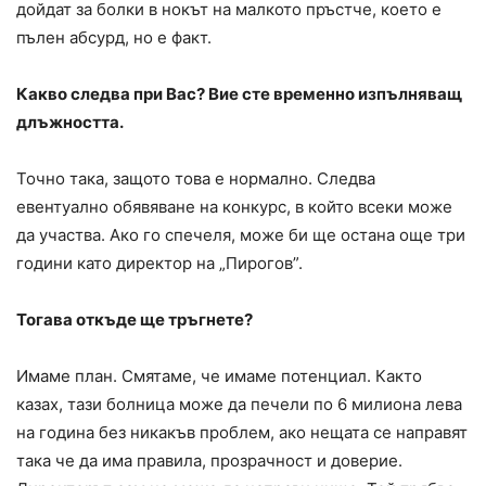
дойдат за болки в нокът на малкото пръстче, което е
пълен абсурд, но е факт.
Какво следва при Вас? Вие сте временно изпълняващ
длъжността.
Точно така, защото това е нормално. Следва
евентуално обявяване на конкурс, в който всеки може
да участва. Ако го спечеля, може би ще остана още три
години като директор на „Пирогов”.
Тогава откъде ще тръгнете?
Имаме план. Смятаме, че имаме потенциал. Както
казах, тази болница може да печели по 6 милиона лева
на година без никакъв проблем, ако нещата се направят
така че да има правила, прозрачност и доверие.