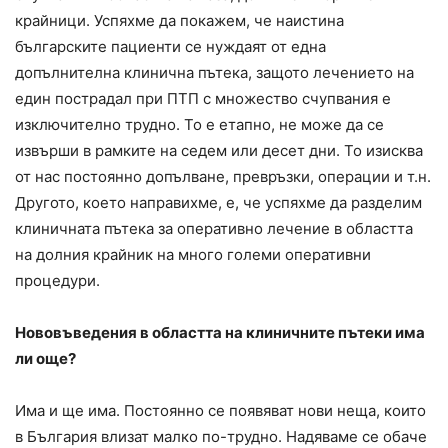
крайници. Успяхме да покажем, че наистина
българските пациенти се нуждаят от една
допълнителна клинична пътека, защото лечението на
един пострадал при ПТП с множество счупвания е
изключително трудно. То е етапно, не може да се
извърши в рамките на седем или десет дни. То изисква
от нас постоянно допълване, превръзки, операции и т.н.
Другото, което направихме, е, че успяхме да разделим
клиничната пътека за оперативно лечение в областта
на долния крайник на много големи оперативни
процедури.
Нововъведения в областта на клиничните пътеки има
ли още?
Има и ще има. Постоянно се появяват нови неща, които
в България влизат малко по-трудно. Надяваме се обаче