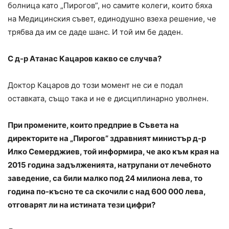
болница като „Пирогов”, но самите колеги, които бяха
на Медицинския съвет, единодушно взеха решение, че
трябва да им се даде шанс. И той им бе даден.
С д-р Атанас Кацаров какво се случва?
Доктор Кацаров до този момент не си е подал
оставката, също така и не е дисциплинарно уволнен.
При промените, които предприе в Съвета на
директорите на „Пирогов” здравният министър д-р
Илко Семерджиев, той информира, че ако към края на
2015 година задълженията, натрупани от лечебното
заведение, са били малко под 24 милиона лева, то
година по-късно те са скочили с над 600 000 лева,
отговарят ли на истината тези цифри?