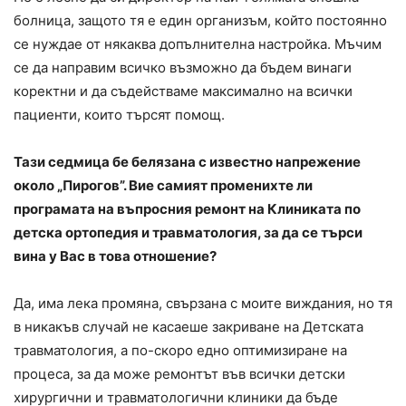
болница, защото тя е един организъм, който постоянно
се нуждае от някаква допълнителна настройка. Мъчим
се да направим всичко възможно да бъдем винаги
коректни и да съдействаме максимално на всички
пациенти, които търсят помощ.
Тази седмица бе белязана с известно напрежение
около „Пирогов”. Вие самият променихте ли
програмата на въпросния ремонт на Клиниката по
детска ортопедия и травматология, за да се търси
вина у Вас в това отношение?
Да, има лека промяна, свързана с моите виждания, но тя
в никакъв случай не касаеше закриване на Детската
травматология, а по-скоро едно оптимизиране на
процеса, за да може ремонтът във всички детски
хирургични и травматологични клиники да бъде