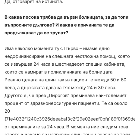
Да, отговарят на истината.
В каква посока трябва да върви болницата, за да топи
въпросните дългове? И каква е причината те да
продължават да се трупат?
Има няколко момента тук. Първо – имаме едно
недофинансиране на спешната неотложна помощ, която
се извършва 24 часа в шестнадесет спешни кабинета,
които се намират в поликлиниката на болницата.
Реално цената на един такъв пациент е между 50 и 60
лева, а държавата дава за тях между 24 и 30 лева.
Другото е, че през „Пирогов” преминава най-големият
процент от здравнонеосигурени пациенти. Те са около
20
{7fe4032f1240c3926deeabaf3c2f29e02eeaf0bfa189f0f369d
от преминалите за 24 часа. В момента ние следим това
строго и искаме да направим един точен анализ на тези