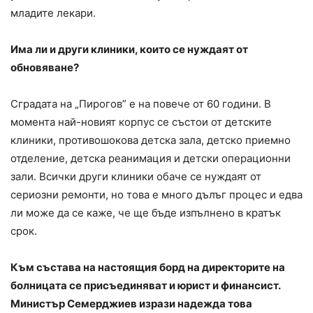
младите лекари.
Има ли и други клиники, които се нуждаят от
обновяване?
Сградата на „Пирогов” е на повече от 60 години. В
момента най-новият корпус се състои от детските
клиники, противошокова детска зала, детско приемно
отделение, детска реанимация и детски операционни
зали. Всички други клиники обаче се нуждаят от
сериозни ремонти, но това е много дълъг процес и едва
ли може да се каже, че ще бъде изпълнено в кратък
срок.
Към състава на настоящия борд на директорите на
болницата се присъединяват и юрист и финансист.
Министър Семерджиев изрази надежда това