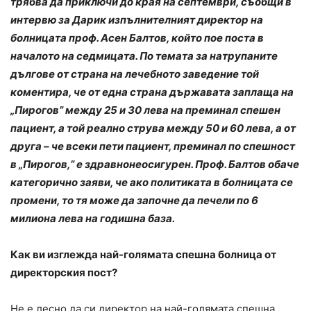
трябва да приключи до края на септември, съобщи в
интервю за Дарик изпълнителният директор на
болницата проф. Асен Балтов, който пое поста в
началото на седмицата. По темата за натрупаните
дългове от страна на лечебното заведение той
коментира, че от една страна държавата заплаща на
„Пирогов” между 25 и 30 лева на преминал спешен
пациент, а той реално струва между 50 и 60 лева, а от
друга – че всеки пети пациент, преминал по спешност
в „Пирогов,” е здравнонеосигурен. Проф. Балтов обаче
категорично заяви, че ако политиката в болницата се
промени, то тя може да започне да печели по 6
милиона лева на годишна база.
Как ви изглежда най-голямата спешна болница от
директорския пост?
Не е лесно да си директор на най-голямата спешна