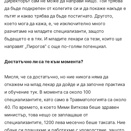
Директорът сам не може да направи нищо. Той трябва
да бъде подкрепен от колегите си и да покаже накъде е
пътят и какво трябва да бъде постигнато. Другото,
което мога да кажа, е, че изключително много
разчитаме на младите специализанти, защото
бъдещето е в тях. И младите лекари са тези, които ще
направят „Пирогов” с още по-голям потенциал.
Достатъчно ли са те към момента?
Мисля, че са достатъчно, но ние никога няма да
откажем на млад лекар да дойде и да започне практика
и обучение тук. В момента са около 100
специализантите, като само в Травматологията са около
40. По времето, в което Мими Виткова беше здравен
министър, това нещо се заплащаше от
специализантите, 1200 лева месечно беше таксата. Ние
обаче си плащахме и работехме с удоволствие, защото