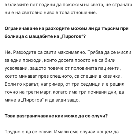
в близките пет години да покажем на света, че страната
ни е на световно ниво в това отношение.
Ограничаване на разходите можем ли да търсим при
болница с мащабите на „Пирогов”?
Не. Разходите са свити максимално. Трябва да се мисли
за едни приходи, които досега просто не са били
усвоявани, защото повече от половината пациенти,
които минават през спешното, са спешни в кавички.
Боли го кракът, например, от три седмици и е решил
точно на трети март, когато има три почивни дни, да
мине в „Пирогов” и да види защо.
Това разграничаване как може да се случи?
Трудно е да се случи. Имали сме случаи нощем да