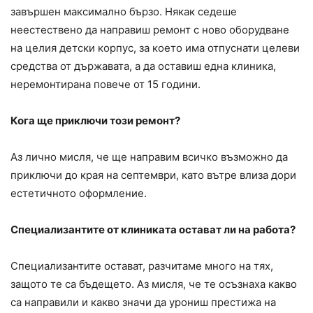
завършен максимално бързо. Някак седеше
неестествено да направиш ремонт с ново оборудване
на целия детски корпус, за което има отпуснати целеви
средства от държавата, а да оставиш една клиника,
неремонтирана повече от 15 години.
Кога ще приключи този ремонт?
Аз лично мисля, че ще направим всичко възможно да
приключи до края на септември, като вътре влиза дори
естетичното оформление.
Специализантите от клиниката остават ли на работа?
Специализантите остават, разчитаме много на тях,
защото те са бъдещето. Аз мисля, че те осъзнаха какво
са направили и какво значи да урониш престижа на