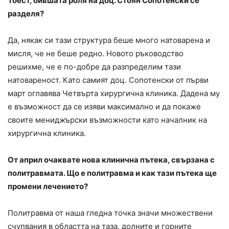
Тоест, бившата роля на доц. Стоян Сопотенски се
разделя?
Да, някак си тази структура беше много натоварена и
мисля, че не беше редно. Новото ръководство
решихме, че е по-добре да разпределим тази
натовареност. Като самият доц. Сопотенски от първи
март оглавява Четвърта хирургична клиника. Дадена му
е възможност да се изяви максимално и да покаже
своите мениджърски възможности като началник на
хирургична клиника.
От април очаквате нова клинична пътека, свързана с
политравмата. Що е политравма и как тази пътека ще
промени лечението?
Политравма от наша гледна точка значи множествени
счупвания в областта на таза, долните и горните