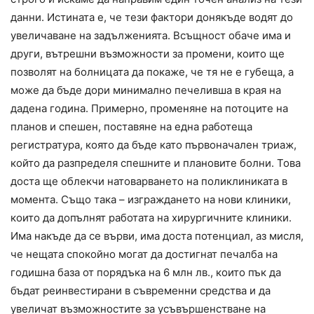
данни. Истината е, че тези фактори донякъде водят до
увеличаване на задълженията. Всъщност обаче има и
други, вътрешни възможности за промени, които ще
позволят на болницата да покаже, че тя не е губеща, а
може да бъде дори минимално печеливша в края на
дадена година. Примерно, променяне на потоците на
планов и спешен, поставяне на една работеща
регистратура, която да бъде като първоначален триаж,
който да разпределя спешните и плановите болни. Това
доста ще облекчи натоварването на поликлиниката в
момента. Също така – изграждането на нови клиники,
които да допълнят работата на хирургичните клиники.
Има накъде да се върви, има доста потенциал, аз мисля,
че нещата спокойно могат да достигнат печалба на
годишна база от порядъка на 6 млн лв., които пък да
бъдат реинвестирани в съвременни средства и да
увеличат възможностите за усъвършенстване на