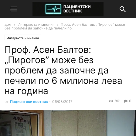
дом
Интервюта и мнения
Проф. Асен Балтов: „Пирогов” може
без проблем да започне да печели по...
Интервюта и мнения
Проф. Асен Балтов:
„Пирогов” може без
проблем да започне да
печели по 6 милиона лева
на година
861
0
от
Пациентски вестник
-
06/03/2017