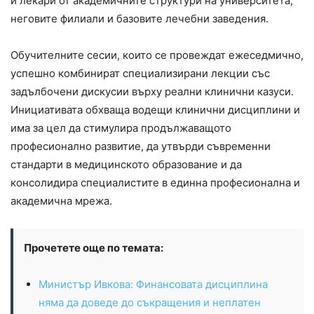
и лекари от академичните структури на университета,
неговите филиали и базовите лечебни заведения.
Обучителните сесии, които се провеждат ежеседмично,
успешно комбинират специализирани лекции със
задълбочени дискусии върху реални клинични казуси.
Инициативата обхваща водещи клинични дисциплини и
има за цел да стимулира продължаващото
професионално развитие, да утвърди съвременни
стандарти в медицинското образование и да
консолидира специалистите в единна професионална и
академична мрежа.
Прочетете още по темата:
Министър Ивкова: Финансовата дисциплина
няма да доведе до съкращения и неплатен