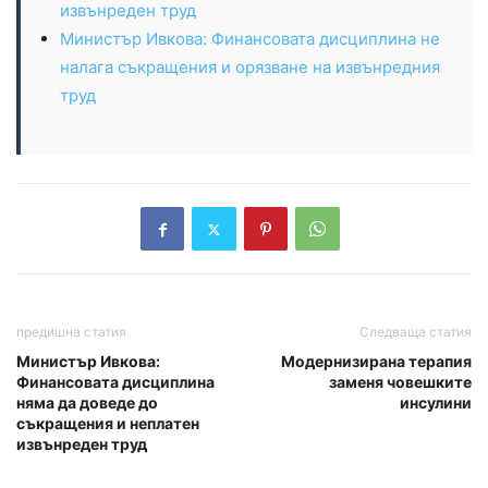
извънреден труд
Министър Ивкова: Финансовата дисциплина не
налага съкращения и орязване на извънредния
труд
предишна статия
Следваща статия
Министър Ивкова:
Модернизирана терапия
Финансовата дисциплина
заменя човешките
няма да доведе до
инсулини
съкращения и неплатен
извънреден труд