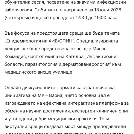
обучителна сесия, посветена на значими инфекциозни
заболявания. Събитието е насрочено за 18 юни 2026 г.
(четвъртък) и ще се проведе от 17:30 до 19:00 часа.
Във фокуса на предстоящата среща ще бъде темата
„Епидемиология на ХИВ/СПИН“. Специализираната
лекция ще бъде представена от ас. д-р Минас
Козмидис, част от екипа на Катедра „Инфекциозни
болести, паразитология и дерматовенерология“ към
медицинското висше училище.
Онлайн дискусионните формати са стратегическа
инициатива на МУ – Варна, чиято основна цел е
изграждането на ефективна интерактивна платформа за
обмен на научни достижения, експертен клиничен опит
и утвърдени добри медицински практики. Тези
виртуални срещи създават мост между преподаватели