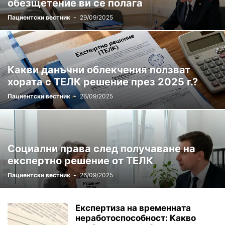
обезщетение ви се полага
Пациентски вестник
-
29/09/2025
Какви данъчни облекчения ползват
хората с ТЕЛК решение през 2025 г.?
Пациентски вестник
-
26/09/2025
Социални права след получаване на
експертно решение от ТЕЛК
Пациентски вестник
-
26/09/2025
Експертиза на временната
неработоспособност: Какво