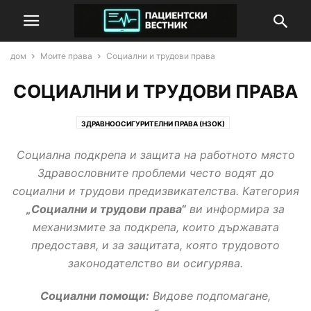
дом
Моите права
Социални и трудови права
СОЦИАЛНИ И ТРУДОВИ ПРАВА
ЗДРАВНООСИГУРИТЕЛНИ ПРАВА (НЗОК)
МЕДИЦИНСКА ЕКСПЕРТИЗА (ТЕЛК/НЕЛК)
ПРАВА НА ДЕЦА И РОДИТЕЛИ
Социална подкрепа и защита на работното място
СОЦИАЛНИ И ТРУДОВИ ПРАВА
Здравословните проблеми често водят до
социални и трудови предизвикателства. Категория
„Социални и трудови права“
ви информира за
механизмите за подкрепа, които държавата
предоставя, и за защитата, която трудовото
законодателство ви осигурява.
Социални помощи:
Видове подпомагане,