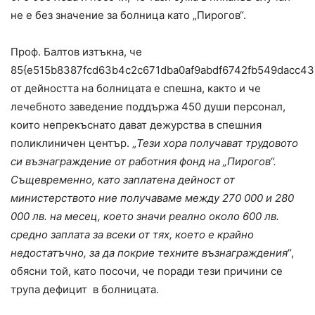
не е без значение за болница като „Пирогов“.
Проф. Балтов изтъкна, че
85{e515b8387fcd63b4c2c671dba0af9abdf6742fb549dacc4
от дейността на болницата е спешна, както и че
лечебното заведение поддържа 450 души персонал,
които непрекъснато дават дежурства в спешния
поликлиничен център. „
Тези хора получават трудовото
си възнаграждение от работния фонд на „Пирогов“.
Същевременно, като заплатена дейност от
министерството ние получаваме между 270 000 и 280
000 лв. на месец, което значи реално около 600 лв.
средно заплата за всеки от тях, което е крайно
недостатъчно, за да покрие техните възнаграждения
“,
обясни той, като посочи, че поради тези причини се
трупа дефицит в болницата.