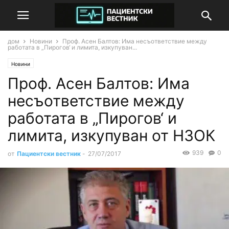
дом
Новини
Проф. Асен Балтов: Има несъответствие между
работата в „Пирогов‘ и лимита, изкупуван...
Новини
Проф. Асен Балтов: Има
несъответствие между
работата в „Пирогов‘ и
лимита, изкупуван от НЗОК
939
0
от
Пациентски вестник
-
27/07/2017