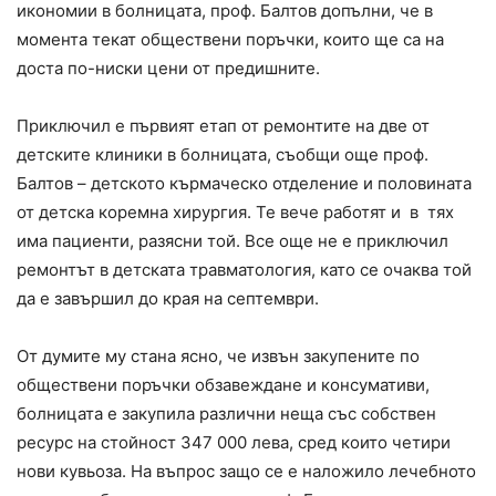
икономии в болницата, проф. Балтов допълни, че в
момента текат обществени поръчки, които ще са на
доста по-ниски цени от предишните.
Приключил е първият етап от ремонтите на две от
детските клиники в болницата, съобщи още проф.
Балтов – детското кърмаческо отделение и половината
от детска коремна хирургия. Те вече работят и в тях
има пациенти, разясни той. Все още не е приключил
ремонтът в детската травматология, като се очаква той
да е завършил до края на септември.
От думите му стана ясно, че извън закупените по
обществени поръчки обзавеждане и консумативи,
болницата е закупила различни неща със собствен
ресурс на стойност 347 000 лева, сред които четири
нови кувьоза. На въпрос защо се е наложило лечебното