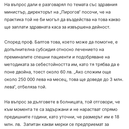
На въпрос дали е разговарял по темата със здравния
министър, директорът на „Пирогов“ посочи, че на
практика той не би могъл да въздейства на това какво
ще заплати здравната каса за извършена дейност.
Според проф. Балтов това, което може да помогне, е
допълнителна субсидия относно лечението на
преминалите спешни пациенти и подобряване на
методиката за себестойността им, като тя трябва да е
поне двойна, тоест около 60 лв. „Ако сложим още
около 250 000 лева на месец, това ще доведе до 3 млн.
лева“, отбеляза той.
На въпрос за дълговете в болницата, той отговори, че
към момента те са задържани и не нарастват спрямо
предишните години, като уточни, че размерът им е 18
млн. лв. Запитан какви мерки се предприемат за