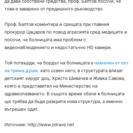
да дава собствени средства, проф. Балтов посочи, че
това е заварено от предишното ръководство.
Проф. Балтов коментира и срещата при главния
прокурор Цацаров по повод агресията сред медиците и
посочи, че болницата има проблем с
видеонаблюдението и недостатъчно HD камери.
Той потвърди, че бордът на болницата е
намален от пет
на трима души,
като освен него, в структурата влизат
детският хирург доц. Христо Шивачев и Живка Савова,
която е представител на Министерство на
здравеопазването. В същото време обаче в болницата
ще трябва да бъде разкрита нова структура, а именно
вътрешен одит.
Източник: http://www.zdrave.net