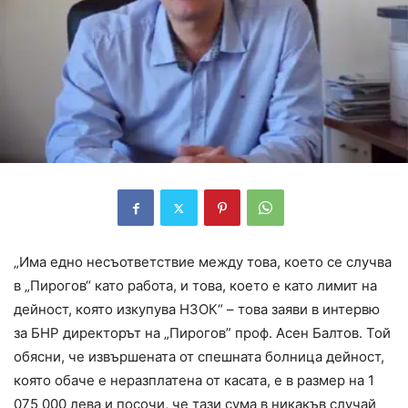
„Има едно несъответствие между това, което се случва
в „Пирогов“ като работа, и това, което е като лимит на
дейност, която изкупува НЗОК“ – това заяви в интервю
за БНР директорът на „Пирогов” проф. Асен Балтов. Той
обясни, че извършената от спешната болница дейност,
която обаче е неразплатена от касата, е в размер на 1
075 000 лева и посочи, че тази сума в никакъв случай