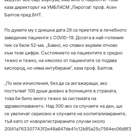
каза директорът на УМБЛАСМ „Пирогов“ проф. Асен
Балтов пред БНТ.
По думите му с днешна дата 29 са приетите в лечебното
заведение пациенти с COVID-19. Досега в най-големия
пик са били 52-ма. „Бавно, но славно вървим отново
към тези цифри. Състоянието на пациентите е средно
тежко и тежко, на няколко от пациентите се подава
кислород, но няма интубирани“, каза проф. Балтов.
„По мои изчисления, без да са ангажиращи, ако
постъпват 100 души дневно в болниците в страната,
това би било много тежко за системата на
здравеопазването. Над 300 ако са случаите на ден, ще
се увеличат сериозно и случаите на хоспитализираните,
тъй като от новорегистрираните случаи около
20{41a763307743f2e46a847de41c12b85a25c7564ec06d8f3