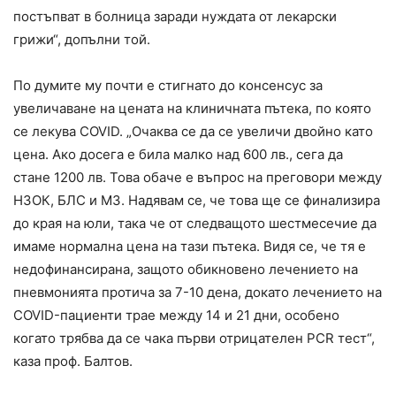
постъпват в болница заради нуждата от лекарски
грижи“, допълни той.
По думите му почти е стигнато до консенсус за
увеличаване на цената на клиничната пътека, по която
се лекува COVID. „Очаква се да се увеличи двойно като
цена. Ако досега е била малко над 600 лв., сега да
стане 1200 лв. Това обаче е въпрос на преговори между
НЗОК, БЛС и МЗ. Надявам се, че това ще се финализира
до края на юли, така че от следващото шестмесечие да
имаме нормална цена на тази пътека. Видя се, че тя е
недофинансирана, защото обикновено лечението на
пневмонията протича за 7-10 дена, докато лечението на
COVID-пациенти трае между 14 и 21 дни, особено
когато трябва да се чака първи отрицателен PCR тест“,
каза проф. Балтов.