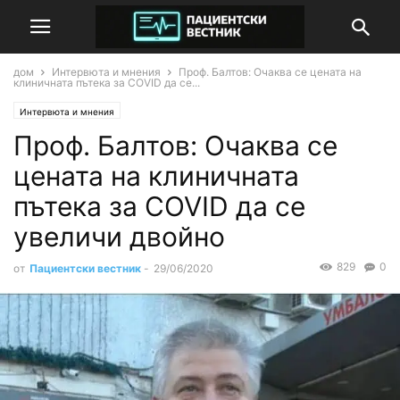
дом
Интервюта и мнения
Проф. Балтов: Очаква се цената на
клиничната пътека за COVID да се...
Интервюта и мнения
Проф. Балтов: Очаква се
цената на клиничната
пътека за COVID да се
увеличи двойно
829
0
от
Пациентски вестник
-
29/06/2020