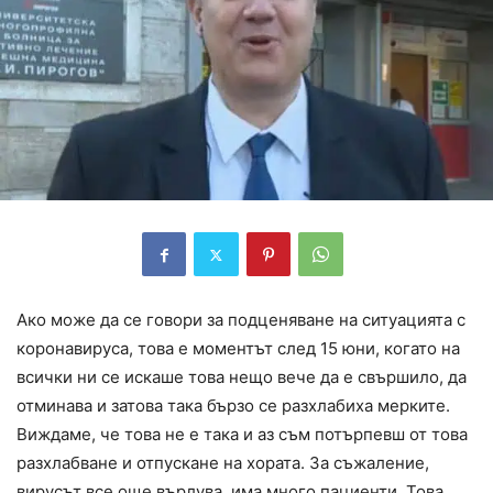
Ако може да се говори за подценяване на ситуацията с
коронавируса, това е моментът след 15 юни, когато на
всички ни се искаше това нещо вече да е свършило, да
отминава и затова така бързо се разхлабиха мерките.
Виждаме, че това не е така и аз съм потърпевш от това
разхлабване и отпускане на хората. За съжаление,
вирусът все още върлува, има много пациенти. Това