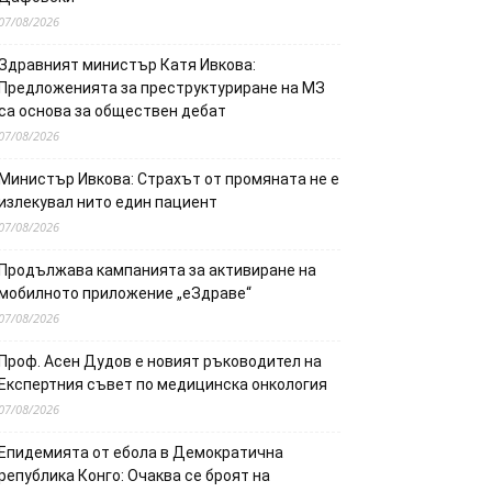
07/08/2026
Здравният министър Катя Ивкова:
Предложенията за преструктуриране на МЗ
са основа за обществен дебат
07/08/2026
Министър Ивкова: Страхът от промяната не е
излекувал нито един пациент
07/08/2026
Продължава кампанията за активиране на
мобилното приложение „еЗдраве“
07/08/2026
Проф. Асен Дудов е новият ръководител на
Експертния съвет по медицинска онкология
07/08/2026
Епидемията от ебола в Демократична
република Конго: Очаква се броят на