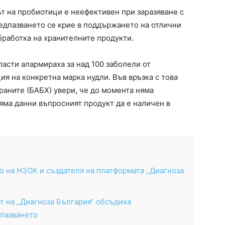
 на пробиотици е неефективен при заразяване с
едпазването се крие в поддържането на отлични
бработка на хранителните продукти.
сти алармираха за над 100 заболели от
я на конкретна марка нудли. Във връзка с това
раните (БАБХ) увери, че до момента няма
яма данни въпросният продукт да е наличен в
 на НЗОК и създателя на платформата „Диагноза
т на „Диагноза България“ обсъдиха
опазването