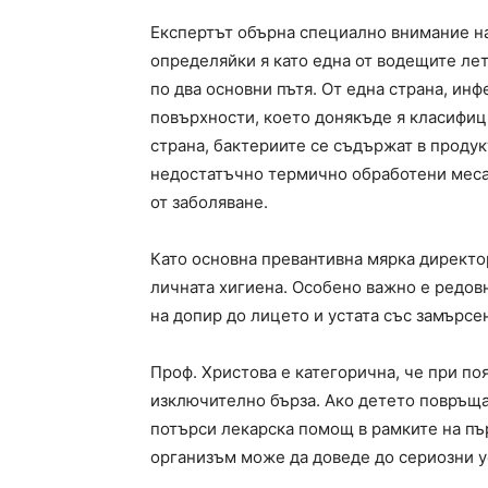
Експертът обърна специално внимание на
определяйки я като една от водещите ле
по два основни пътя. От една страна, ин
повърхности, което донякъде я класифици
страна, бактериите се съдържат в проду
недостатъчно термично обработени меса,
от заболяване.
Като основна превантивна мярка директо
личната хигиена. Особено важно е редов
на допир до лицето и устата със замърсе
Проф. Христова е категорична, че при по
изключително бърза. Ако детето повръща
потърси лекарска помощ в рамките на пъ
организъм може да доведе до сериозни 