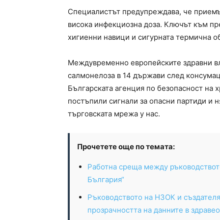
Специалистът предупреждава, че приемът
висока инфекциозна доза. Ключът към пр
хигиенни навици и сигурната термична о
Междувременно европейските здравни вла
салмонелоза в 14 държави след консумаци
Българската агенция по безопасност на х
постъпили сигнали за опасни партиди и н
търговската мрежа у нас.
Прочетете още по темата:
Работна среща между ръководството
България“
Ръководството на НЗОК и създателя
прозрачността на данните в здраве