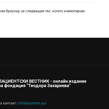
ози браузър за следващия път, когато коментирам.
ПАЦИЕНТСКИ ВЕСТНИК - онлайн издание
на фондация "Теодора Захариева"
За контaкт:
info@ipatient.xyz