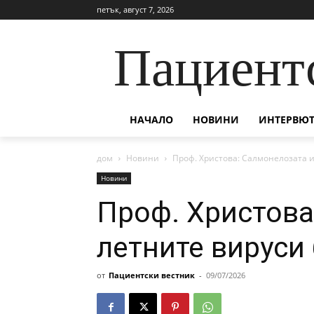
петък, август 7, 2026
Пациент
НАЧАЛО
НОВИНИ
ИНТЕРВЮТ
дом
Новини
Проф. Христова: Салмонелозата и
Новини
Проф. Христова
летните вируси 
от
Пациентски вестник
-
09/07/2026