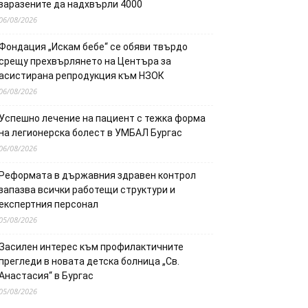
заразените да надхвърли 4000
06/08/2026
Фондация „Искам бебе“ се обяви твърдо
срещу прехвърлянето на Центъра за
асистирана репродукция към НЗОК
06/08/2026
Успешно лечение на пациент с тежка форма
на легионерска болест в УМБАЛ Бургас
06/08/2026
Реформата в държавния здравен контрол
запазва всички работещи структури и
експертния персонал
05/08/2026
Засилен интерес към профилактичните
прегледи в новата детска болница „Св.
Анастасия“ в Бургас
05/08/2026