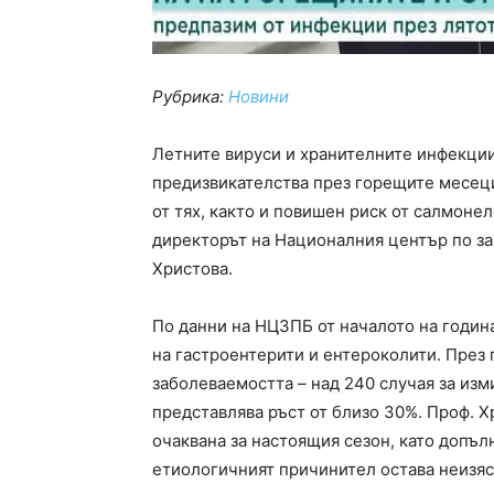
Рубрика:
Новини
Летните вируси и хранителните инфекции
предизвикателства през горещите месеци
от тях, както и повишен риск от салмонело
директорът на Националния център по за
Христова.
По данни на НЦЗПБ от началото на годин
на гастроентерити и ентероколити. През
заболеваемостта – над 240 случая за изм
представлява ръст от близо 30%. Проф. Х
очаквана за настоящия сезон, като допъл
етиологичният причинител остава неизяс