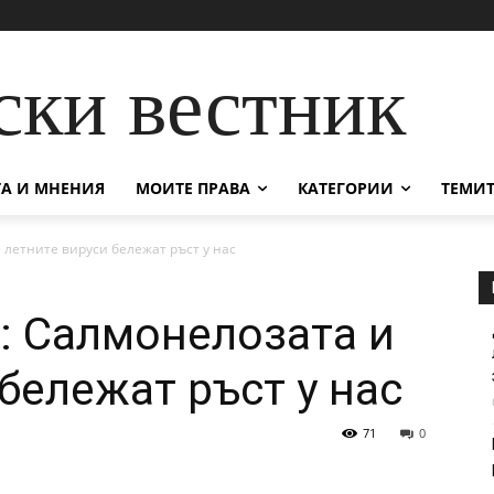
ски вестник
А И МНЕНИЯ
МОИТЕ ПРАВА
КАТЕГОРИИ
ТЕМИТ
 летните вируси бележат ръст у нас
: Салмонелозата и
бележат ръст у нас
71
0