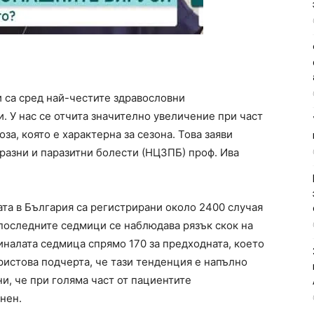
 са сред най-честите здравословни
. У нас се отчита значително увеличение при част
за, която е характерна за сезона. Това заяви
разни и паразитни болести (НЦЗПБ) проф. Ива
ата в България са регистрирани около 2400 случая
 последните седмици се наблюдава рязък скок на
иналата седмица спрямо 170 за предходната, което
ристова подчерта, че тази тенденция е напълно
ни, че при голяма част от пациентите
нен.