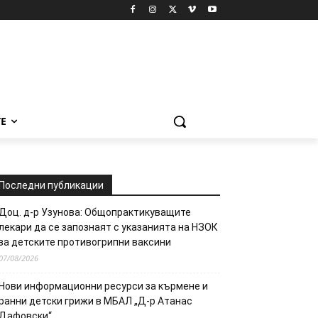
Е
Последни публикации
Доц. д-р Узунова: Общопрактикуващите
лекари да се запознаят с указанията на НЗОК
за детските противогрипни ваксини
07/08/2026
Нови информационни ресурси за кърмене и
ранни детски грижи в МБАЛ „Д-р Атанас
Дафовски“