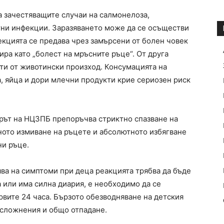
 зачестяващите случаи на салмонелоза,
тни инфекции. Заразяването може да се осъществи
фекцията се предава чрез замърсени от болен човек
ра като „болест на мръсните ръце“. От друга
кти от животински произход. Консумацията на
 яйца и дори млечни продукти крие сериозен риск
рът на НЦЗПБ препоръчва стриктно спазване на
ното измиване на ръцете и абсолютното избягване
ни ръце.
ява на симптоми при деца реакцията трябва да бъде
 или има силна диария, е необходимо да се
рвите 24 часа. Бързото обезводняване на детския
усложнения и общо отпадане.