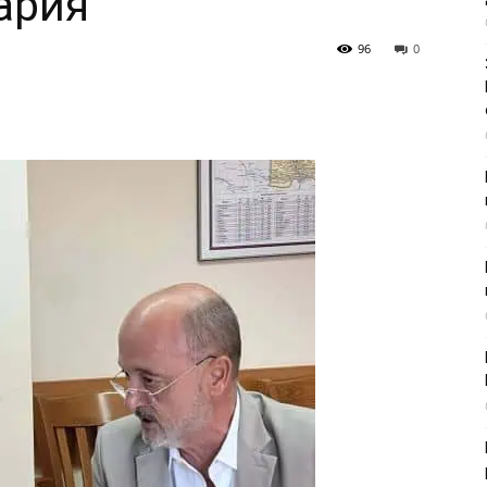
ария“
96
0