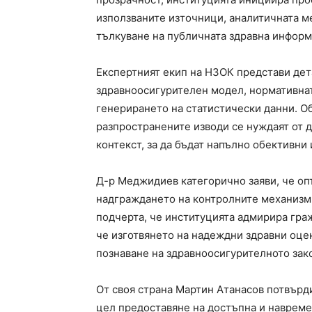
използваните източници, аналитичната м
тълкуване на публичната здравна информ
Експертният екип на НЗОК представи де
здравноосигурителен модел, нормативна
генерирането на статистически данни. Об
разпространените изводи се нуждаят от
контекст, за да бъдат напълно обективни
Д-р Меджидиев категорично заяви, че о
надграждането на контролните механизм
подчерта, че институцията адмирира гра
че изготвянето на надеждни здравни оце
познаване на здравноосигурителното зак
От своя страна Мартин Атанасов потвърд
цел предоставяне на достъпна и навреме