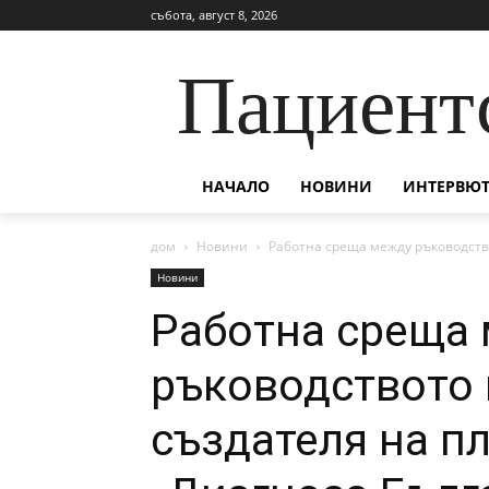
събота, август 8, 2026
Пациент
НАЧАЛО
НОВИНИ
ИНТЕРВЮТ
дом
Новини
Работна среща между ръководств
Новини
Работна среща
ръководството 
създателя на п