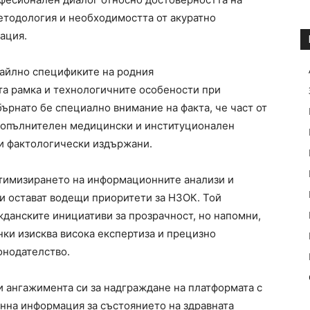
етодология и необходимостта от акуратно
ация.
тайлно спецификите на родния
та рамка и технологичните особености при
ърнато бе специално внимание на факта, че част от
 допълнителен медицински и институционален
 и фактологически издържани.
птимизирането на информационните анализи и
и остават водещи приоритети за НЗОК. Той
жданските инициативи за прозрачност, но напомни,
нки изисква висока експертиза и прецизно
онодателство.
и ангажимента си за надграждане на платформата с
нна информация за състоянието на здравната