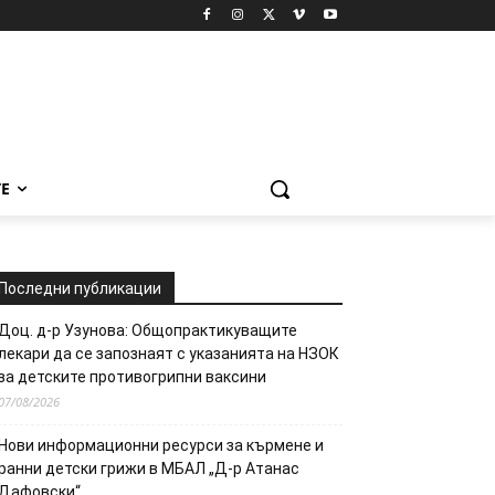
Е
Последни публикации
Доц. д-р Узунова: Общопрактикуващите
лекари да се запознаят с указанията на НЗОК
за детските противогрипни ваксини
07/08/2026
Нови информационни ресурси за кърмене и
ранни детски грижи в МБАЛ „Д-р Атанас
Дафовски“