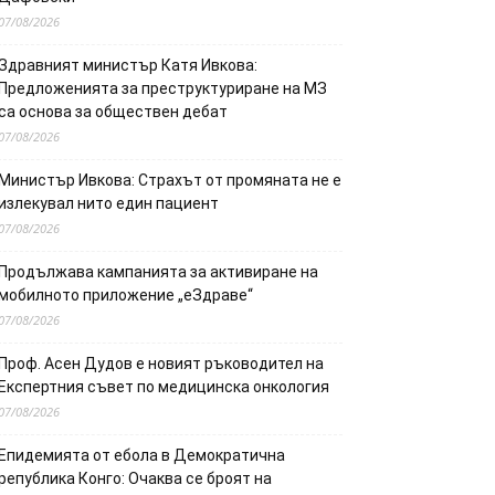
07/08/2026
Здравният министър Катя Ивкова:
Предложенията за преструктуриране на МЗ
са основа за обществен дебат
07/08/2026
Министър Ивкова: Страхът от промяната не е
излекувал нито един пациент
07/08/2026
Продължава кампанията за активиране на
мобилното приложение „еЗдраве“
07/08/2026
Проф. Асен Дудов е новият ръководител на
Експертния съвет по медицинска онкология
07/08/2026
Епидемията от ебола в Демократична
република Конго: Очаква се броят на