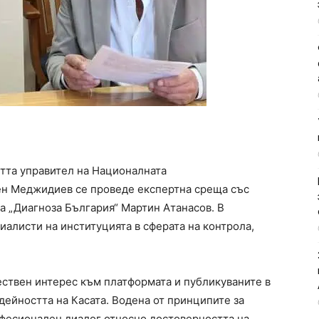
тта управител на Националната
ен Меджидиев се проведе експертна среща със
 „Диагноза България“ Мартин Атанасов. В
иалисти на институцията в сферата на контрола,
ествен интерес към платформата и публикуваните в
дейността на Касата. Водена от принципите за
фесионален диалог относно достоверността на