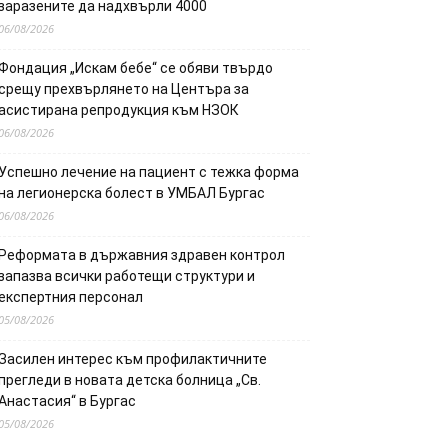
заразените да надхвърли 4000
06/08/2026
Фондация „Искам бебе“ се обяви твърдо
срещу прехвърлянето на Центъра за
асистирана репродукция към НЗОК
06/08/2026
Успешно лечение на пациент с тежка форма
на легионерска болест в УМБАЛ Бургас
06/08/2026
Реформата в държавния здравен контрол
запазва всички работещи структури и
експертния персонал
05/08/2026
Засилен интерес към профилактичните
прегледи в новата детска болница „Св.
Анастасия“ в Бургас
05/08/2026