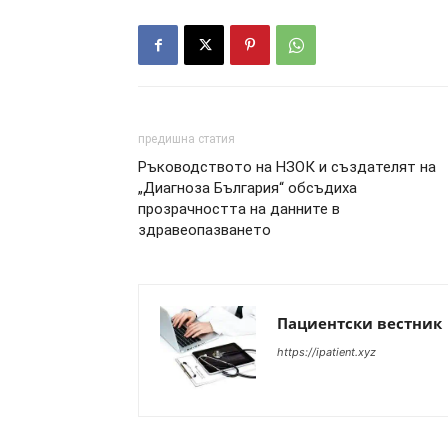
предишна статия
Ръководството на НЗОК и създателят на
„Диагноза България“ обсъдиха
прозрачността на данните в
здравеопазването
Пациентски вестник
https://ipatient.xyz