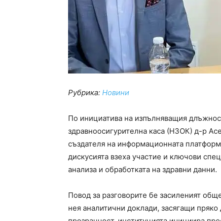
Рубрика:
Новини
По инициатива на изпълняващия длъжнос
здравноосигурителна каса (НЗОК) д-р Ас
създателя на информационната платформа
дискусията взеха участие и ключови спец
анализа и обработката на здравни данни.
Повод за разговорите бе засиленият общ
нея аналитични доклади, засягащи пряко 
прозрачност, институцията инициира про