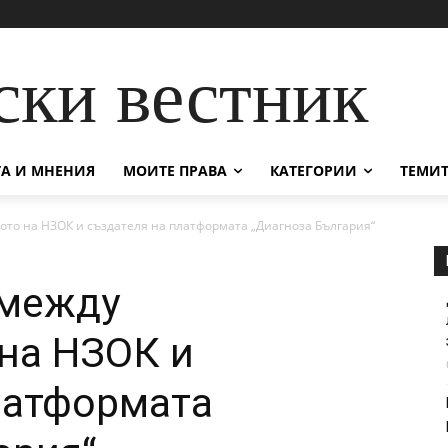
ски вестник
А И МНЕНИЯ
МОИТЕ ПРАВА
КАТЕГОРИИ
ТЕМИТ
ото на НЗОК и създателя на платформата „Диагноза България“
 между
на НЗОК и
латформата