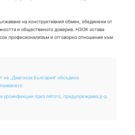
дължаване на конструктивния обмен, обединени от
аността и общественото доверие. НЗОК остава
висок професионализъм и отговорно отношение към
т на „Диагноза България“ обсъдиха
опазването
а уроинфекции през лятото, предупреждава д-р