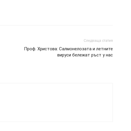
Следваща статия
Проф. Христова: Салмонелозата и летните
вируси бележат ръст у нас