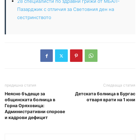
28 специалисти по здравни грижи от МБАЛ-
Пазарджик с отличия за Световния ден на
сестринството
предишна статия
Следваща статия
Неясно бъдеще за
Детската болница в Бургас
общинската болница в
отваря врати на 1 юни
Горна Оряховица:
Административни спорове
и кадрови дефицит