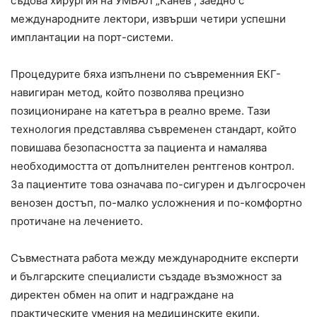
съдова хирургия на УМБАЛ „Канев“, заедно с
международните лектори, извърши четири успешни
имплантации на порт-системи.
Процедурите бяха изпълнени по съвременния ЕКГ-
навигиран метод, който позволява прецизно
позициониране на катетъра в реално време. Тази
технология представлява съвременен стандарт, който
повишава безопасността за пациента и намалява
необходимостта от допълнителен рентгенов контрол.
За пациентите това означава по-сигурен и дългосрочен
венозен достъп, по-малко усложнения и по-комфортно
протичане на лечението.
Съвместната работа между международните експерти
и българските специалисти създаде възможност за
директен обмен на опит и надграждане на
практическите умения на медицинските екипи.