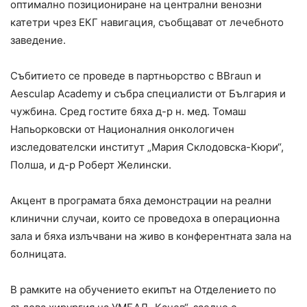
оптимално позициониране на централни венозни
катетри чрез ЕКГ навигация, съобщават от лечебното
заведение.
Събитието се проведе в партньорство с BBraun и
Aesculap Academy и събра специалисти от България и
чужбина. Сред гостите бяха д-р н. мед. Томаш
Напьорковски от Националния онкологичен
изследователски институт „Мария Склодовска-Кюри“,
Полша, и д-р Роберт Желински.
Акцент в програмата бяха демонстрации на реални
клинични случаи, които се проведоха в операционна
зала и бяха излъчвани на живо в конферентната зала на
болницата.
В рамките на обучението екипът на Отделението по