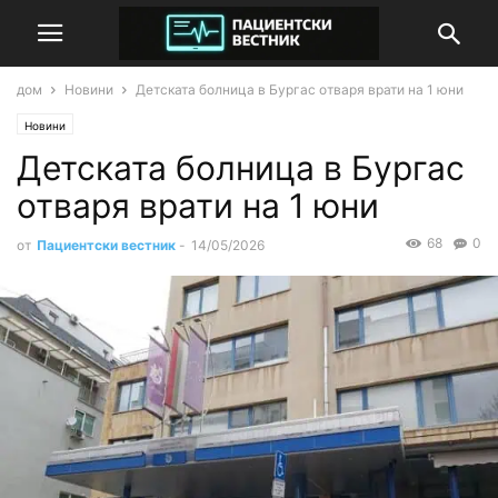
дом
Новини
Детската болница в Бургас отваря врати на 1 юни
Новини
Детската болница в Бургас
отваря врати на 1 юни
68
0
от
Пациентски вестник
-
14/05/2026