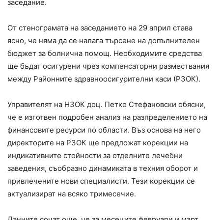
заседание.
От стенограмата на заседанието на 29 април става
ясно, че няма да се налага търсене на допълнителен
бюджет за болнична помощ. Необходимите средства
ще бъдат осигурени чрез компенсаторни размествания
между Районните здравноосигурителни каси (РЗОК).
Управителят на НЗОК доц. Петко Стефановски обясни,
че е изготвен подробен анализ на разпределението на
финансовите ресурси по области. Въз основа на него
директорите на РЗОК ще предложат корекции на
индикативните стойности за отделните лечебни
заведения, съобразно динамиката в техния оборот и
привлечените нови специалисти. Тези корекции се
актуализират на всяко тримесечие.
Данните сочат още, че за месеците февруари и март