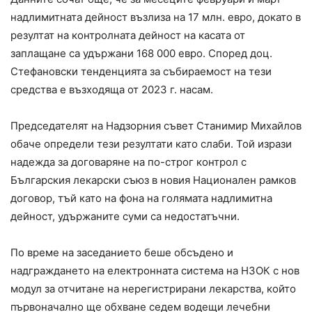
надлимитната дейност възлиза на 17 млн. евро, докато в
резултат на контролната дейност на касата от
заплащане са удържани 168 000 евро. Според доц.
Стефановски тенденцията за събираемост на тези
средства е възходяща от 2023 г. насам.
Председателят на Надзорния съвет Станимир Михайлов
обаче определи тези резултати като слаби. Той изрази
надежда за договаряне на по-строг контрол с
Българския лекарски съюз в новия Национален рамков
договор, тъй като на фона на голямата надлимитна
дейност, удържаните суми са недостатъчни.
По време на заседанието беше обсъдено и
надграждането на електронната система на НЗОК с нов
модул за отчитане на нерегистрирани лекарства, който
първоначално ще обхване седем водещи лечебни