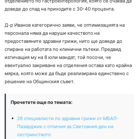
отделението по гастроентерология, която се очаква да
доведе до спад на приходите с 30-40 процента.
Д-р Иванов категорично заяви, че оптимизацията на
персонала няма да наруши качеството на
предоставяните здравни грижи, нито ще доведе до
спиране на работата по клинични пътеки. Предвид
изтичащия му на 8 юли мандат, той посочи, че
евентуално закриване на отделения остава като крайна
мярка, която може да бъде реализирана единствено с
решение на Общинския съвет.
Прочетете още по темата:
28 специалисти по здравни грижи от МБАЛ-
Пазарджик с отличия за Световния ден на
сестринството