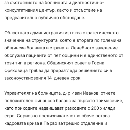
за състоянието на болницата и диагностично-
консултативния център, както и отсъствие на
предварително публично обсъждане.
Областната администрация изтъква стратегическото
значение на структурата, която е втората по големина
общинска болница в страната. Лечебното заведение
обслужва пациенти от пет общини и е единственото от
този тип в региона. Общинският съвет в Горна
Оряховица трябва да преразгледа решението си в
законоустановения 14-дневен срок.
Управителят на болницата, д-р Иван Иванов, отчете
положителен финансов баланс за първото тримесечие,
като приходите надвишават разходите с 200 хиляди
евро. Сериозно предизвикателство обаче остава
кадровата криза в Първо вътрешно отделение и