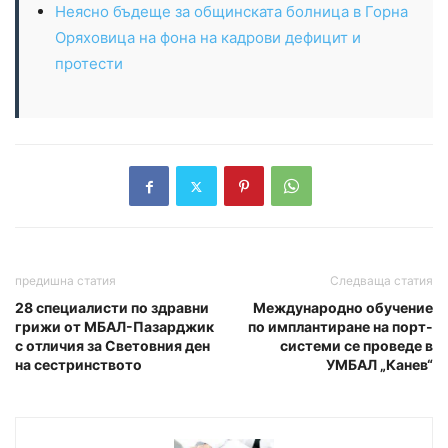
Неясно бъдеще за общинската болница в Горна
Оряховица на фона на кадрови дефицит и
протести
предишна статия
Следваща статия
28 специалисти по здравни
Международно обучение
грижи от МБАЛ-Пазарджик
по имплантиране на порт-
с отличия за Световния ден
системи се проведе в
на сестринството
УМБАЛ „Канев“