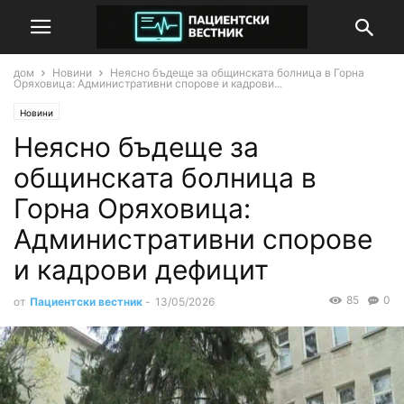
дом
Новини
Неясно бъдеще за общинската болница в Горна
Оряховица: Административни спорове и кадрови...
Новини
Неясно бъдеще за
общинската болница в
Горна Оряховица:
Административни спорове
и кадрови дефицит
85
0
от
Пациентски вестник
-
13/05/2026