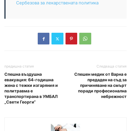
Сербезова за лекарствената политика
предишна статия
Следваща статия
Спешна въздушна
Спешен медик от Варна е
евакуация: 64-годишна
предаден на съд за
жена с тежки изгаряния и
причиняване на смърт
политравма е
поради професионална
транспортирана в УМБАЛ
небрежност
„Свети Георги“