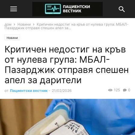
дом
Новини
Критичен недостиг на кръв от нулева група: МБАЛ-
Пазарджик отправя спешен апел за...
Новини
Критичен недостиг на кръв
от нулева група: МБАЛ-
Пазарджик отправя спешен
апел за дарители
125
0
от
Пациентски вестник
-
21/02/2026