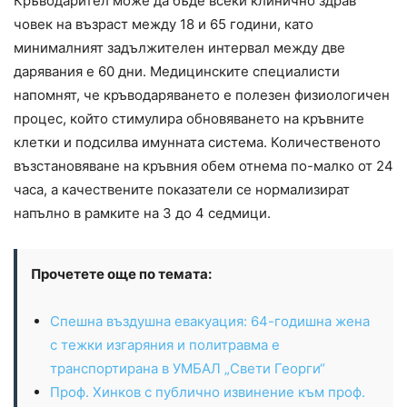
Кръводарител може да бъде всеки клинично здрав
човек на възраст между 18 и 65 години, като
минималният задължителен интервал между две
дарявания е 60 дни. Медицинските специалисти
напомнят, че кръводаряването е полезен физиологичен
процес, който стимулира обновяването на кръвните
клетки и подсилва имунната система. Количественото
възстановяване на кръвния обем отнема по-малко от 24
часа, а качествените показатели се нормализират
напълно в рамките на 3 до 4 седмици.
Прочетете още по темата:
Спешна въздушна евакуация: 64-годишна жена
с тежки изгаряния и политравма е
транспортирана в УМБАЛ „Свети Георги“
Проф. Хинков с публично извинение към проф.