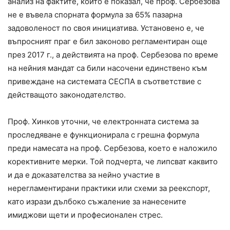
анализ на фактите, който е показал, че проф. Сербезова
не е въвела спорната формула за 65% пазарна
задоволеност по своя инициатива. Установено е, че
въпросният праг е бил законово регламентиран още
през 2017 г., а действията на проф. Сербезова по време
на нейния мандат са били насочени единствено към
привеждане на системата СЕСПА в съответствие с
действащото законодателство.
Проф. Хинков уточни, че електронната система за
проследяване е функционирала с грешна формула
преди намесата на проф. Сербезова, което е наложило
корективните мерки. Той подчерта, че липсват каквито
и да е доказателства за нейно участие в
нерегламентирани практики или схеми за реекспорт,
като изрази дълбоко съжаление за нанесените
имиджови щети и професионален стрес.