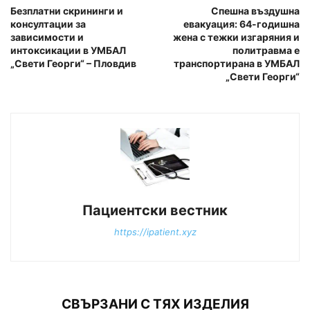
Безплатни скрининги и
Спешна въздушна
консултации за
евакуация: 64-годишна
зависимости и
жена с тежки изгаряния и
интоксикации в УМБАЛ
политравма е
„Свети Георги“ – Пловдив
транспортирана в УМБАЛ
„Свети Георги“
Пациентски вестник
https://ipatient.xyz
СВЪРЗАНИ С ТЯХ ИЗДЕЛИЯ