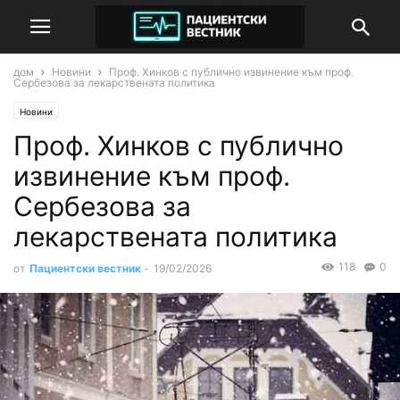
дом
Новини
Проф. Хинков с публично извинение към проф.
Сербезова за лекарствената политика
Новини
Проф. Хинков с публично
извинение към проф.
Сербезова за
лекарствената политика
118
0
от
Пациентски вестник
-
19/02/2026