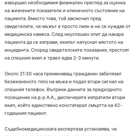
извършил необходимия физикален преглед за оценка
на жизнените показатели и клиничното състояние на
пациента. Вместо това, той заключил пред
свидетелите, че мъжът е просто пиян и не се нуждае от
медицинска намеса. След неуспешен опит да накара
пациента да се изправи, екипът напуснал мястото на
инцидента. Според свидетелските показания, престоят
на спешния екип е траел едва 2-3 минути.
Около 21:30 часа преминаващ гражданин забелязал
безжизненото тяло на мъжа и подал втори сигнал на
спешния телефон. Въпреки данните за предходното
посещение на д-р А.А., диспечерите изпратили втори
екип, който единствено констатирал смъртта на 42-
годишния пациент.
Съдебномедицинската експертиза установява, че