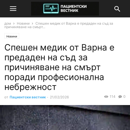
дом
Новини
Спешен медик от Варна е предаден на съд за
причиняване на смърт...
Новини
Спешен медик от Варна е
предаден на съд за
причиняване на смърт
поради професионална
небрежност
114
0
от
Пациентски вестник
-
21/02/2026