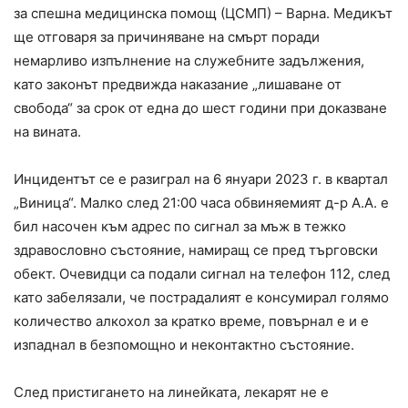
за спешна медицинска помощ (ЦСМП) – Варна. Медикът
ще отговаря за причиняване на смърт поради
немарливо изпълнение на служебните задължения,
като законът предвижда наказание „лишаване от
свобода“ за срок от една до шест години при доказване
на вината.
Инцидентът се е разиграл на 6 януари 2023 г. в квартал
„Виница“. Малко след 21:00 часа обвиняемият д-р А.А. е
бил насочен към адрес по сигнал за мъж в тежко
здравословно състояние, намиращ се пред търговски
обект. Очевидци са подали сигнал на телефон 112, след
като забелязали, че пострадалият е консумирал голямо
количество алкохол за кратко време, повърнал е и е
изпаднал в безпомощно и неконтактно състояние.
След пристигането на линейката, лекарят не е