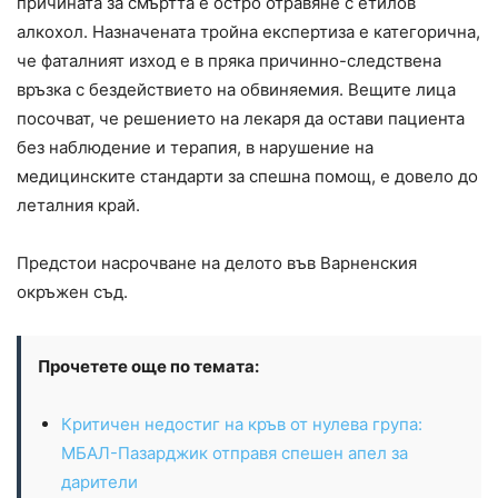
причината за смъртта е остро отравяне с етилов
алкохол. Назначената тройна експертиза е категорична,
че фаталният изход е в пряка причинно-следствена
връзка с бездействието на обвиняемия. Вещите лица
посочват, че решението на лекаря да остави пациента
без наблюдение и терапия, в нарушение на
медицинските стандарти за спешна помощ, е довело до
леталния край.
Предстои насрочване на делото във Варненския
окръжен съд.
Прочетете още по темата:
Критичен недостиг на кръв от нулева група:
МБАЛ-Пазарджик отправя спешен апел за
дарители