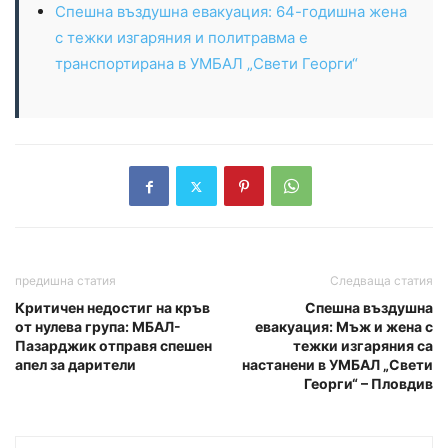
Спешна въздушна евакуация: 64-годишна жена
с тежки изгаряния и политравма е
транспортирана в УМБАЛ „Свети Георги“
предишна статия
Следваща статия
Критичен недостиг на кръв
Спешна въздушна
от нулева група: МБАЛ-
евакуация: Мъж и жена с
Пазарджик отправя спешен
тежки изгаряния са
апел за дарители
настанени в УМБАЛ „Свети
Георги“ – Пловдив