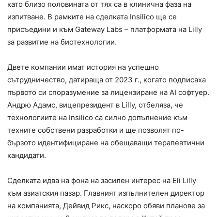
като близо половината от тях са в клинична фаза на
изпитване. В рамките на сделката Insilico ще се
присъедини и към Gateway Labs – платформата на Lilly
за развитие на биотехнологии.
Двете компании имат история на успешно
сътрудничество, датираща от 2023 г., когато подписаха
първото си споразумение за лицензиране на AI софтуер.
Андрю Адамс, вицепрезидент в Lilly, отбеляза, че
технологиите на Insilico са силно допълнение към
техните собствени разработки и ще позволят по-
бързото идентифициране на обещаващи терапевтични
кандидати.
Сделката идва на фона на засилен интерес на Eli Lilly
към азиатския пазар. Главният изпълнителен директор
на компанията, Дейвид Рикс, наскоро обяви планове за