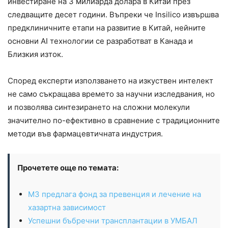
инвестиране на 3 милиарда долара в Китай през
следващите десет години. Въпреки че Insilico извършва
предклиничните етапи на развитие в Китай, нейните
основни AI технологии се разработват в Канада и
Близкия изток.
Според експерти използването на изкуствен интелект
не само съкращава времето за научни изследвания, но
и позволява синтезирането на сложни молекули
значително по-ефективно в сравнение с традиционните
методи във фармацевтичната индустрия.
Прочетете още по темата:
МЗ предлага фонд за превенция и лечение на
хазартна зависимост
Успешни бъбречни трансплантации в УМБАЛ