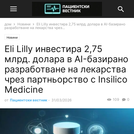
дом
Новини
Eli Lilly инвестира 2,75 млрд. долара в AI-базирано
разработване на лекарства чрез...
Новини
Eli Lilly инвестира 2,75
млрд. долара в AI-базирано
разработване на лекарства
чрез партньорство с Insilico
Medicine
109
0
от
Пациентски вестник
-
31/03/2026