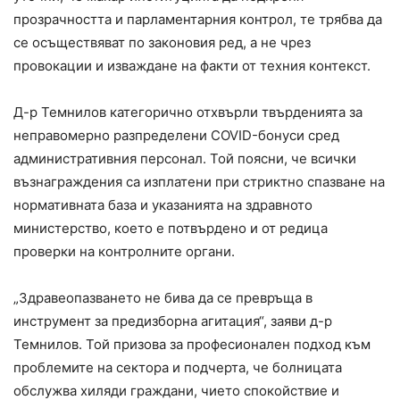
прозрачността и парламентарния контрол, те трябва да
се осъществяват по законовия ред, а не чрез
провокации и изваждане на факти от техния контекст.
Д-р Темнилов категорично отхвърли твърденията за
неправомерно разпределени COVID-бонуси сред
административния персонал. Той поясни, че всички
възнаграждения са изплатени при стриктно спазване на
нормативната база и указанията на здравното
министерство, което е потвърдено и от редица
проверки на контролните органи.
„Здравеопазването не бива да се превръща в
инструмент за предизборна агитация“, заяви д-р
Темнилов. Той призова за професионален подход към
проблемите на сектора и подчерта, че болницата
обслужва хиляди граждани, чието спокойствие и