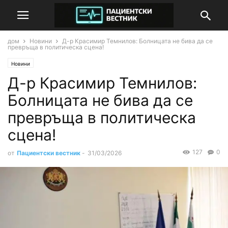
дом
Новини
Д-р Красимир Темнилов: Болницата не бива да се
превръща в политическа сцена!
Новини
Д-р Красимир Темнилов:
Болницата не бива да се
превръща в политическа
сцена!
127
0
от
Пациентски вестник
-
31/03/2026