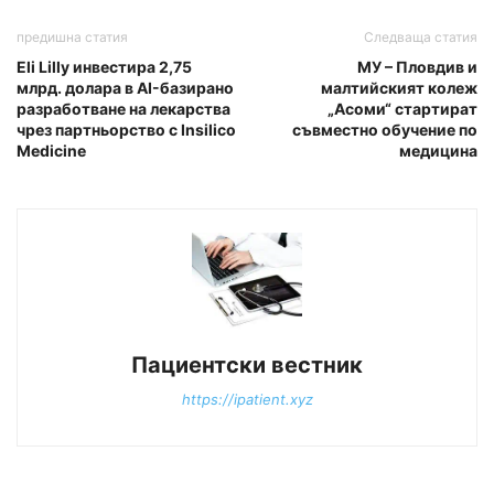
предишна статия
Следваща статия
Eli Lilly инвестира 2,75
МУ – Пловдив и
млрд. долара в AI-базирано
малтийският колеж
разработване на лекарства
„Асоми“ стартират
чрез партньорство с Insilico
съвместно обучение по
Medicine
медицина
Пациентски вестник
https://ipatient.xyz