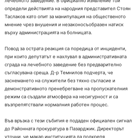
лечебното заведение. В официално изявление той
определи действията на народния представител Стоян
Таслаков като опит за манипулация на общественото
мнение чрез внушения и незаконосъобразен натиск
върху администрацията на болницата.
Повод за острата реакция са поредица от инциденти,
при които депутатът е нахлувал в административната
сграда на лечебното заведение без предварително
съгласувана среща. Д-р Темнилов подчерта, че
заснемането на служители без тяхно съгласие и
демонстративното пренебрегване на пропускателния
режим са създали атмосфера на несигурност и са
възпрепятствали нормалния работен процес.
Във връзка с тези събития е подаден официален сигнал
до Районната прокуратура в Пазарджик. Директорът
уточни, че макар институцията да подкрепя