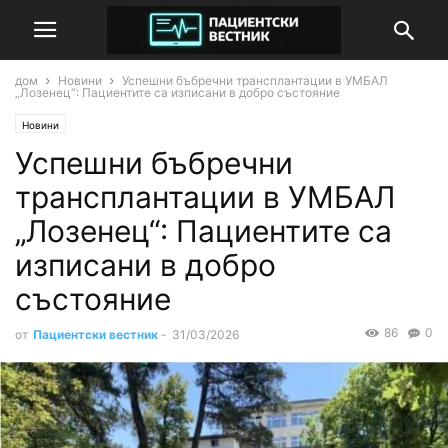
дом
Новини
Успешни бъбречни трансплантации в УМБАЛ
„Лозенец“: Пациентите са изписани в добро състояние
Новини
Успешни бъбречни
трансплантации в УМБАЛ
„Лозенец“: Пациентите са
изписани в добро
състояние
86
0
от
Пациентски вестник
-
31/03/2026