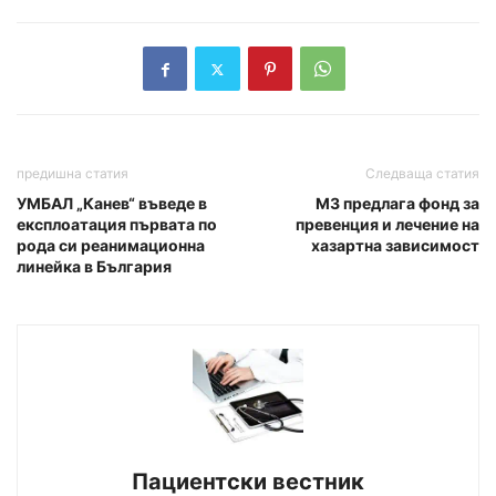
предишна статия
Следваща статия
УМБАЛ „Канев“ въведе в
МЗ предлага фонд за
експлоатация първата по
превенция и лечение на
рода си реанимационна
хазартна зависимост
линейка в България
Пациентски вестник