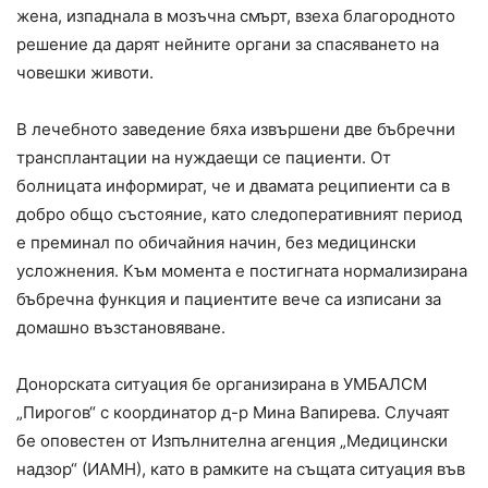
жена, изпаднала в мозъчна смърт, взеха благородното
решение да дарят нейните органи за спасяването на
човешки животи.
В лечебното заведение бяха извършени две бъбречни
трансплантации на нуждаещи се пациенти. От
болницата информират, че и двамата реципиенти са в
добро общо състояние, като следоперативният период
е преминал по обичайния начин, без медицински
усложнения. Към момента е постигната нормализирана
бъбречна функция и пациентите вече са изписани за
домашно възстановяване.
Донорската ситуация бе организирана в УМБАЛСМ
„Пирогов“ с координатор д-р Мина Вапирева. Случаят
бе оповестен от Изпълнителна агенция „Медицински
надзор“ (ИАМН), като в рамките на същата ситуация във