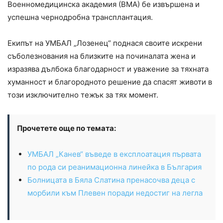
Военномедицинска академия (ВМА) бе извършена и
успешна чернодробна трансплантация.
Екипът на УМБАЛ „Лозенец“ поднася своите искрени
съболезнования на близките на починалата жена и
изразява дълбока благодарност и уважение за тяхната
хуманност и благородното решение да спасят животи в
този изключително тежък за тях момент.
Прочетете още по темата:
УМБАЛ „Канев“ въведе в експлоатация първата
по рода си реанимационна линейка в България
Болницата в Бяла Слатина пренасочва деца с
морбили към Плевен поради недостиг на легла