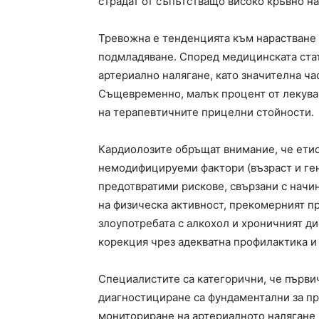
страдат от съпътстващо високо кръвно на
Тревожна е тенденцията към нарастване 
подмладяване. Според медицинската ста
артериално налягане, като значителна ча
Същевременно, малък процент от лекуван
на терапевтичните прицелни стойности.
Кардиолозите обръщат внимание, че етио
немодифицируеми фактори (възраст и ге
предотвратими рискове, свързани с начин
на физическа активност, прекомерният п
злоупотребата с алкохол и хроничният д
корекция чрез адекватна профилактика и
Специалистите са категорични, че първи
диагностициране са фундаментални за п
мониториране на артериалното налягане 