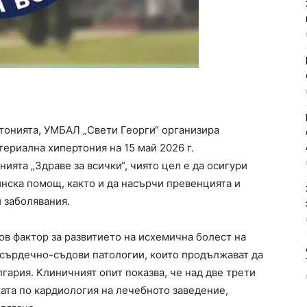
ртонията, УМБАЛ „Свети Георги“ организира
ериална хипертония на 15 май 2026 г.
ията „Здраве за всички“, чиято цел е да осигури
нска помощ, както и да насърчи превенцията и
 заболявания.
ов фактор за развитието на исхемична болест на
 сърдечно-съдови патологии, които продължават да
гария. Клиничният опит показва, че над две трети
ата по кардиология на лечебното заведение,