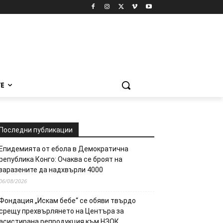
Е
Последни публикации
Епидемията от ебола в Демократична
република Конго: Очаква се броят на
заразените да надхвърли 4000
06/08/2026
Фондация „Искам бебе“ се обяви твърдо
срещу прехвърлянето на Центъра за
асистирана репродукция към НЗОК