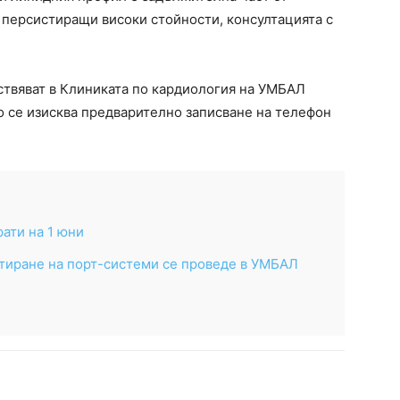
а персистиращи високи стойности, консултацията с
твяват в Клиниката по кардиология на УМБАЛ
ато се изисква предварително записване на телефон
рати на 1 юни
иране на порт-системи се проведе в УМБАЛ