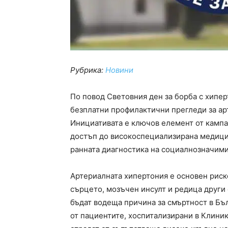
Рубрика:
Новини
По повод Световния ден за борба с хипе
безплатни профилактични прегледи за арт
Инициативата е ключов елемент от кампан
достъп до високоспециализирана медици
ранната диагностика на социалнозначими
Артериалната хипертония е основен риск
сърцето, мозъчен инсулт и редица други
бъдат водеща причина за смъртност в Бъл
от пациентите, хоспитализирани в Клиник