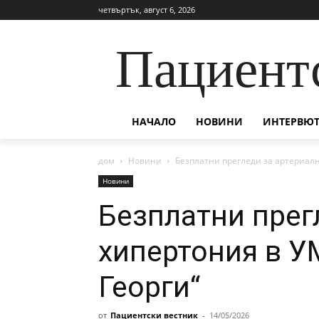
четвъртък, август 6, 2026
Пациент
НАЧАЛО
НОВИНИ
ИНТЕРВЮТ
дом
Новини
Безплатни прегледи за артериалн
Новини
Безплатни прег
хипертония в У
Георги“
от
Пациентски вестник
-
14/05/2026