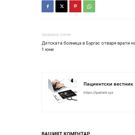
предишна статия
Детската болница в Бургас отваря врати н
1 юни
Пациентски вестник
https://ipatient.xyz
ВАШИЯТ КОМЕНТАР