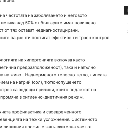
лягане.
на честотата на заболяването и неговото
тистика над 50% от българите имат повишено
ст от тях остават недиагностицирани.
ите пациенти постигат ефективен и траен контрол
логията на хипертонията включва както
нетична предразположеност), така и напълно
а на живот. Наднорменото телесно тегло, липсата
рием на натрий (сол), тютюнопушенето,
истрес са водещи причини, които подлежат на
 промяна в хигиенно-диетичния режим.
чната профилактика и своевременното
ревенцията на тежки усложнения. Системното
и липидния профил е задължителна част от