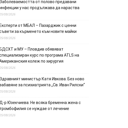
Заболеваемостта от полово предавани
инфекции у нас продължава да нараства
05/08/2026
Експерти от МБАЛ – Пазарджик с ценни
съвети за кърменето към новите майки
05/08/2026
БДСХТ и МУ – Пловдив обявяват
специализиран курс по програма ATLS на
Американския колеж по хирургия
05/08/2026
Здравният министър Катя Ивкова: Без ново
забавяне за психиатрията „Св. Иван Рилски“
05/08/2026
Д-р Юзекчиева: Не всяка бременна жена с
тромбофилия се нуждае от лечение
05/08/2026