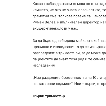
Какво трябва да знаем стъпка по стъпка,
клишето, че ако не знаем опасностите, т
грамотни сме, толкова повече са шансове
Румен Велев, изпълнителен директор на 
акушер-гинеколози у нас.
За да бъде една бъдеща майка спокойна з
правилно и изследванията да се извършв
разпределят в триместъри, за да може да
пациентите да знаят този ред и те самит
изследвания.
„Ние разделяме бременността на 10 луна
гестационни седмици“. Или – първи, втор
Първи триместър