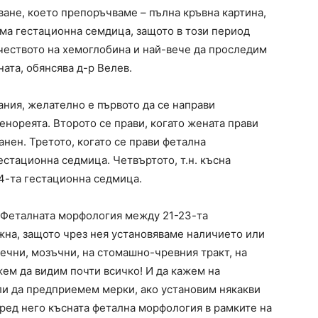
ане, което препоръчваме – пълна кръвна картина,
-ма гестационна семдица, защото в този период
ичеството на хемоглобина и най-вече да проследим
ата, обянсява д-р Велев.
ания, желателно е първото да се направи
нореята. Второто се прави, когато жената прави
нен. Третото, когато се прави фетална
стационна седмица. Четвъртото, т.н. късна
4-та гестационна седмица.
. Феталната морфология между 21-23-та
на, защото чрез нея установяваме наличието или
ечни, мозъчни, на стомашно-чревния тракт, на
ем да видим почти всичко! И да кажем на
Или да предприемем мерки, ако установим някакви
оред него късната фетална морфология в рамките на