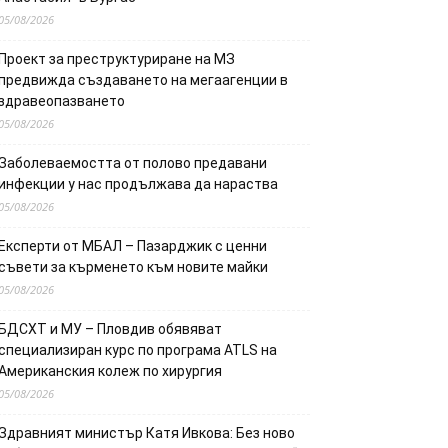
05/08/2026
Проект за преструктуриране на МЗ
предвижда създаването на мегаагенции в
здравеопазването
05/08/2026
Заболеваемостта от полово предавани
инфекции у нас продължава да нараства
05/08/2026
Експерти от МБАЛ – Пазарджик с ценни
съвети за кърменето към новите майки
05/08/2026
БДСХТ и МУ – Пловдив обявяват
специализиран курс по програма ATLS на
Американския колеж по хирургия
05/08/2026
Здравният министър Катя Ивкова: Без ново