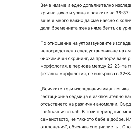
Вече имаме и едно допълнително изследв
кръвна захар и урина в рамките на 36-37
вече е много важно да сме наясно с кол
дали бременната жена няма белтък в урин
По отношение на ултразвуковите изследв
непосредствено след установяване на аме
биохимичен скрининг, за препоръчване ра
морфология, в периода между 22-23-та ге
фетална морфология, се извършва в 32-3
„Всичките тези изследвания имат логика
гестационна седмица е изключително важ
отсъствието на различни аномалии. Сърд
гръбначния стълб. В този период ние мож
семейството, че тяхното бебе е добре. 
отклонения“, обяснява специалистът. Сп