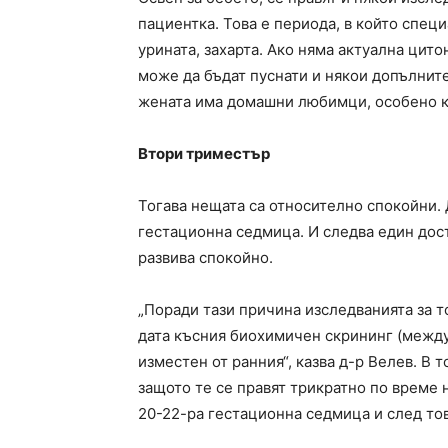
пациентка. Това е периода, в който спец
урината, захарта. Ако няма актуална цито
може да бъдат пуснати и някои допълнит
жената има домашни любимци, особено к
Втори триместър
Тогава нещата са относително спокойни.
гестационна седмица. И следва един дос
развива спокойно.
„Поради тази причина изследванията за т
дата късния биохимичен скрининг (между 
изместен от ранния“, казва д-р Велев. В 
защото те се правят трикратно по време 
20-22-ра гестационна седмица и след то