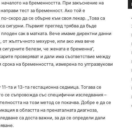
е началото на бременността. При закъснение на
направи тест за бременност. Ако той е
по-скоро да се обърне към своя лекар. „Това са
 са сигурни. Първият преглед трябва да бъде
 плоден сак в матката. Вече имаме директни данни
к, от жълтъчното мехурче, или ако има вече
 сигурните белези, че жената е бременна“,
екарите проверяват и дали има съответствие между
и срока на бременността, измерена по ултразвукови
11-та и 13-та гестационна седмица. Тогава се
ято се съпровожда със специфични изследвания –
елността на този метод се покачва. Добре е да се
икация в областта на пренаталната диагноза,
следване са доста важни, за да се определи дали
яване.