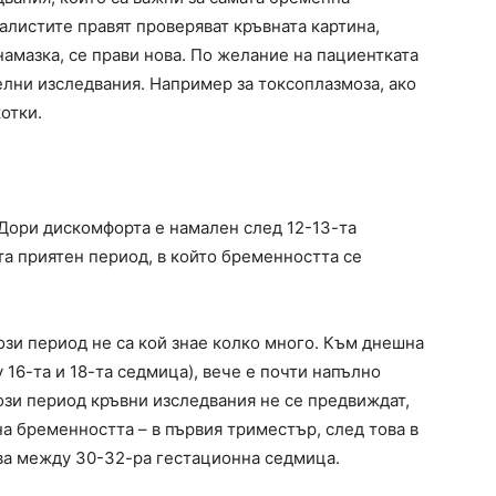
иалистите правят проверяват кръвната картина,
намазка, се прави нова. По желание на пациентката
елни изследвания. Например за токсоплазмоза, ако
отки.
 Дори дискомфорта е намален след 12-13-та
та приятен период, в който бременността се
ози период не са кой знае колко много. Към днешна
16-та и 18-та седмица), вече е почти напълно
този период кръвни изследвания не се предвиждат,
на бременността – в първия триместър, след това в
ва между 30-32-ра гестационна седмица.