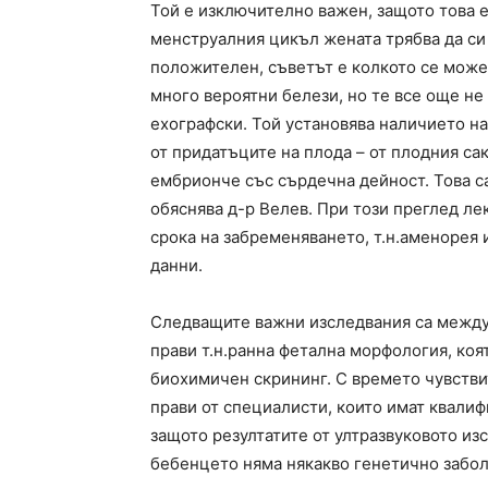
Той е изключително важен, защото това 
менструалния цикъл жената трябва да си 
положителен, съветът е колкото се може 
много вероятни белези, но те все още не
ехографски. Той установява наличието на
от придатъците на плода – от плодния са
ембрионче със сърдечна дейност. Това са
обяснява д-р Велев. При този преглед л
срока на забременяването, т.н.аменорея 
данни.
Следващите важни изследвания са между 
прави т.н.ранна фетална морфология, ко
биохимичен скрининг. С времето чувствит
прави от специалисти, които имат квалиф
защото резултатите от ултразвуковото из
бебенцето няма някакво генетично забол