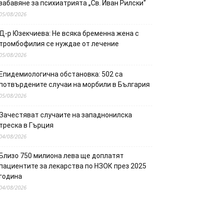
забавяне за психиатрията „Св. Иван Рилски“
05/08/2026
Д-р Юзекчиева: Не всяка бременна жена с
тромбофилия се нуждае от лечение
05/08/2026
Епидемиологична обстановка: 502 са
потвърдените случаи на морбили в България
05/08/2026
Зачестяват случаите на западнонилска
треска в Гърция
04/08/2026
Близо 750 милиона лева ще доплатят
пациентите за лекарства по НЗОК през 2025
година
04/08/2026