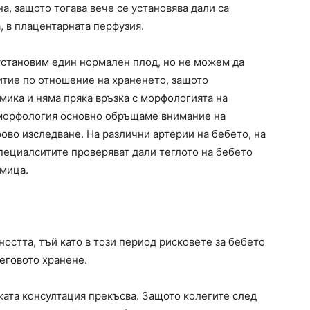
, защото тогава вече се установява дали са
, в плацентарната перфузия.
установим един нормален плод, но не можем да
итие по отношение на храненето, защото
мика и няма пряка връзка с морфологията на
 морфология основно обръщаме внимание на
рово изследване. На различни артерии на бебето, на
 Специалситите проверяват дали теглото на бебето
дмица.
остта, тъй като в този период рисковете за бебето
неговото хранене.
ката консултация прекъсва. Защото колегите след