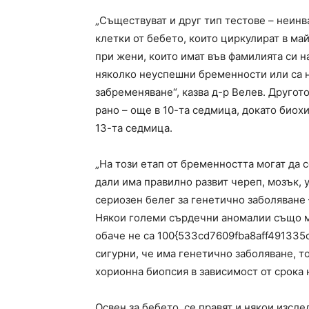
„Съществуват и друг тип тестове – неинв
клетки от бебето, които циркулират в май
при жени, които имат във фамилията си н
няколко неуспешни бременности или са н
забременяване“, казва д-р Велев. Другото
рано – още в 10-та седмица, докато биох
13-та седмица.
„На този етап от бременността могат да с
дали има правилно развит череп, мозък, 
сериозен белег за генетично заболяване 
Някои големи сърдечни аномалии също мог
обаче не са 100{533cd7609fba8aff4913
сигурни, че има генетично заболяване, т
хорионна биопсия в зависимост от срока 
Освен за бебето, се правят и някои изсле