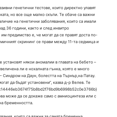
азивни генетични тестове, които директно улавят
ката, но все още малко скъпи. Те обаче са важни
аличие на генетични заболявания, които са имали
ад 36 години, както и след инвитро
 им предимство е, че могат да се правят доста по-
имичният скрининг се прави между 11-та седмица и
е установят някои аномалии в главата на бебето –
увеличена ли е нохалната гънка, която е много
– Синдром на Даун, болестта на Търнър,на Патау.
ат да бъдат установени“, казва д-р Велев. Те
35c14446eb3674f75b8bd2f76bd9b6998b52c0e3766b}
ова може да се докаже само с амниоцинтеза или с
на бременността.
двания, които са важни за самата бременна