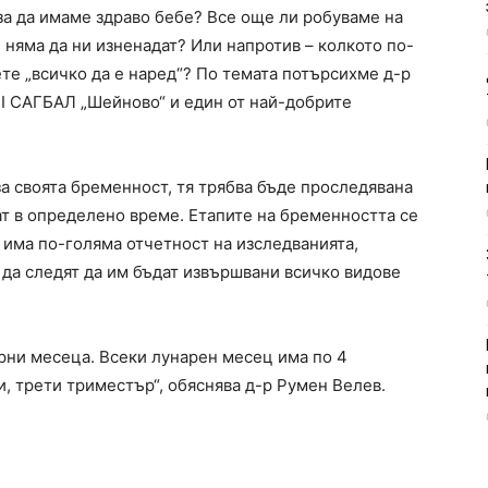
 за да имаме здраво бебе? Все още ли робуваме на
е няма да ни изненадат? Или напротив – колкото по-
те „всичко да е наред“? По темата потърсихме д-р
II САГБАЛ „Шейново“ и един от най-добрите
а своята бременност, тя трябва бъде проследявана
ат в определено време. Етапите на бременността се
 има по-голяма отчетност на изследванията,
е да следят да им бъдат извършвани всичко видове
рни месеца. Всеки лунарен месец има по 4
и, трети триместър“, обяснява д-р Румен Велев.