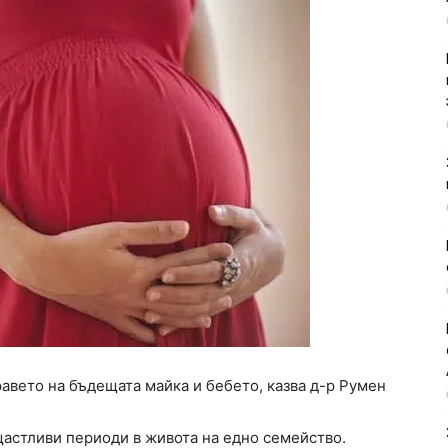
авето на бъдещата майка и бебето, казва д-р Румен
щастливи периоди в живота на едно семейство.