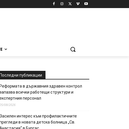
Е
Последни публикации
Реформата в държавния здравен контрол
запазва всички работещи структури и
експертния персонал
05/08/2026
Засилен интерес към профилактичните
прегледи в новата детска болница „Св.
Анастасия“ в Бургас