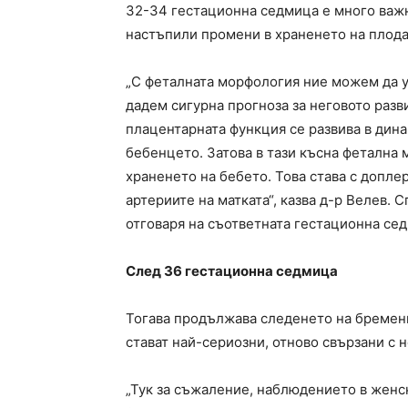
32-34 гестационна седмица е много важна
настъпили промени в храненето на плода
„С феталната морфология ние можем да 
дадем сигурна прогноза за неговото разв
плацентарната функция се развива в дина
бебенцето. Затова в тази късна фетална
храненето на бебето. Това става с допле
артериите на матката“, казва д-р Велев.
отговаря на съответната гестационна се
След 36 гестационна седмица
Тогава продължава следенето на бременн
стават най-сериозни, отново свързани с 
„Тук за съжаление, наблюдението в женс