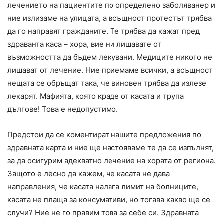
лечението на пациентите по определено заболяванер и
ние излизаме на улицата, а всъщност протестът трябва
да го направят гражданите. Те трябва да кажат пред
здраванта каса – хора, вие ни лишавате от
възможността да бъдем лекувани. Медиците никого не
лишават от лечение. Ние приемаме всички, а всъщност
нещата се обръщат така, че виновен трябва да излезе
лекарят. Мафията, която краде от касата и трупа
дългове! Това е недопустимо.
Предстои да се коментират нашите предложения по
здравната карта и ние ще настояваме те да се изпълнят,
за да осигурим адекватно лечение на хората от региона.
Защото е лесно да кажем, че касата не дава
направления, че касата налага лимит на болниците,
касата не плаща за консумативи, но тогава какво ще се
случи? Ние не го правим това за себе си. Здравната