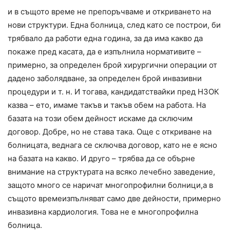
и в същото време не препоръчваме и откриването на
нови структури. Една болница, след като се построи, би
трябвало да работи една година, за да има какво да
покаже пред касата, да е изпълнила нормативите –
примерно, за определен брой хирургични операции от
дадено заболядване, за определен брой инвазивни
процедури и т. н. И тогава, кандидатствайки пред НЗОК
казва – ето, имаме такъв и такъв обем на работа. На
базата на този обем дейност искаме да сключим
договор. Добре, но не става така. Още с откриване на
болницата, веднага се сключва договор, като не е ясно
на базата на какво. И друго – трябва да се обърне
внимание на структурата на всяко лечебно заведение,
защото много се наричат многопрофилни болници,а в
същото времеизпълняват само две дейности, примерно
инвазивна кардиология. Това не е многопрофилна
болница.