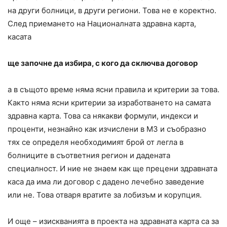
на други болници, в други региони. Това не е коректно.
След приемането на Националната здравна карта,
касата
ще започне да избира, с кого да сключва договор
а в същото време няма ясни правила и критерии за това.
Както няма ясни критерии за изработването на самата
здравна карта. Това са някакви формули, индекси и
проценти, незнайно как изчислени в МЗ и съобразно
тях се определя необходимият брой от легла в
болниците в съответния регион и дадената
специалност. И ние не знаем как ще прецени здравната
каса да има ли договор с дадено лечебно заведение
или не. Това отваря вратите за лобизъм и корупция.
И още – изискванията в проекта на здравната карта са за