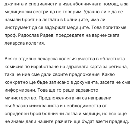
джипита и специалисти в извънболничната помощ, а за
медицински сестри да не говорим. Удачно ли е да се
намали броят на леглата в болниците, има ли
инструмент да се задържат медиците. Това попитахме
проф. Радослав Радев, председател на варненската
лекарска колегия.
Всяка отделна лекарска колегия участва в областната
комисия по изработване на здравната карта за региона,
така че ние сме дали своите предложения. Какво
конкретно ще бъде записано в документа, засега не сме
информирани. Това ще го реши здравното
министерство. Предложенията ни са направени
съобразно изискванията и необходимостта от
определен брой болнични легла и медици, но все още
не знаем дали нашите разчети ще бъдат взети предвид.