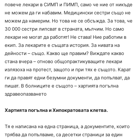
повече лекари в СИМП и ПИМП, само че ние от никъде
не можем да ги набавим. Медицински сестри също не
можем да намерим. Но това не се обсъжда. За това, че
30 000 сестри липсват в страната, мълчим. Но само
лекари не могат да работят! Не става! Ние работим в
екип. За лекарите е същата история. За нивата на
дейности – също. Какво ще правим? Виждате какво
стана вчера – отново общопрактикуващите лекари
излязоха на протест, защото и при тях е същото. Карат
ги да правят едни безумни документи, да попълват, да
пишат. В болниците е същото – хартията погълна
здравеопазването
Хартията погълна и Хипократовата клетва.
Тя е написана на една страница, а документите, които
трябва да попълваме, са десетки страници за един