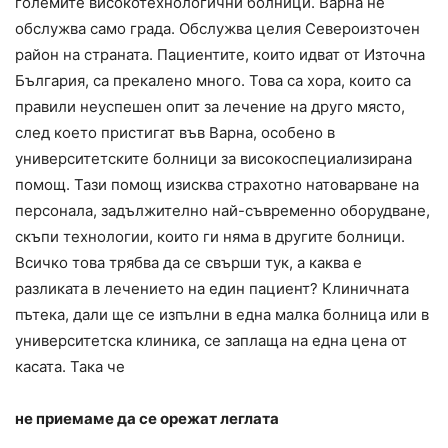
големите високотехнологични болници. Варна не
обслужва само града. Обслужва целия Североизточен
район на страната. Пациентите, които идват от Източна
България, са прекалено много. Това са хора, които са
правили неуспешен опит за лечение на друго място,
след което пристигат във Варна, особено в
университетските болници за високоспециализирана
помощ. Тази помощ изисква страхотно натоварване на
персонала, задължително най-съвременно оборудване,
скъпи технологии, които ги няма в другите болници.
Всичко това трябва да се свърши тук, а каква е
разликата в лечението на един пациент? Клиничната
пътека, дали ще се изпълни в една малка болница или в
университетска клиника, се заплаща на една цена от
касата. Така че
не приемаме да се орежат леглата