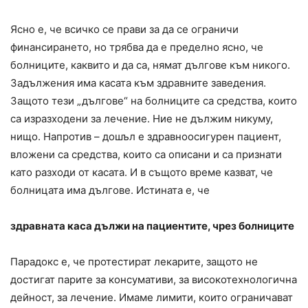
Ясно е, че всичко се прави за да се ограничи
финансирането, но трябва да е пределно ясно, че
болниците, каквито и да са, нямат дългове към никого.
Задължения има касата към здравните заведения.
Защото тези „дългове“ на болниците са средства, които
са изразходени за лечение. Ние не дължим никуму,
нищо. Напротив – дошъл е здравноосигурен пациент,
вложени са средства, които са описани и са признати
като разходи от касата. И в същото време казват, че
болницата има дългове. Истината е, че
здравната каса дължи на пациентите, чрез болниците
Парадокс е, че протестират лекарите, защото не
достигат парите за консумативи, за високотехнологична
дейност, за лечение. Имаме лимити, които ограничават