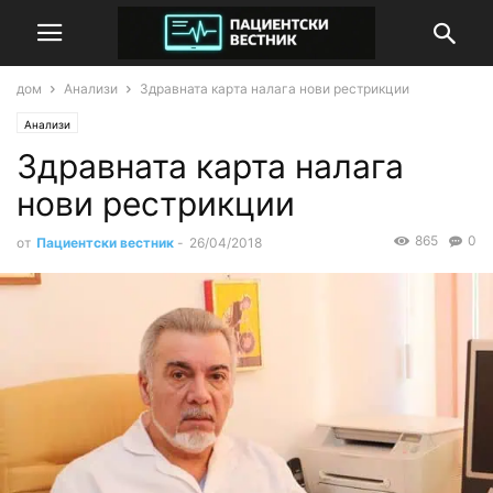
дом
Анализи
Здравната карта налага нови рестрикции
Анализи
Здравната карта налага
нови рестрикции
865
0
от
Пациентски вестник
-
26/04/2018