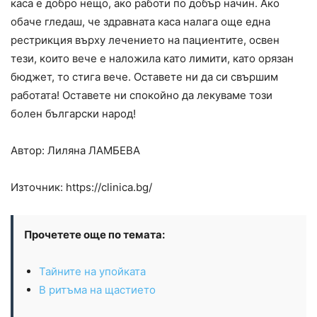
каса е добро нещо, ако работи по добър начин. Ако
обаче гледаш, че здравната каса налага още една
рестрикция върху лечението на пациентите, освен
тези, които вече е наложила като лимити, като орязан
бюджет, то стига вече. Оставете ни да си свършим
работата! Оставете ни спокойно да лекуваме този
болен български народ!
Автор: Лиляна
ЛАМБЕВА
Източник: https://clinica.bg/
Прочетете още по темата:
Тайните на упойката
В ритъма на щастието