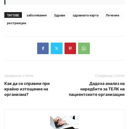
ТАГОВЕ
заболявания
Здраве
здравната карта
Лечение
рестрикции
предишна статия
Следваща статия
Как да се справим при
Дадоха анализ на
крайно изтощение на
наредбите за ТЕЛК на
организма?
пациентските организации