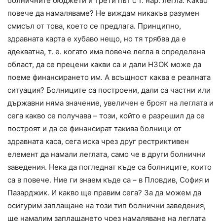
болничните бюджети и трети път с т. нар. легла. Какво
повече да намаляваме? Не виждам никакъв разумен
смисъл от това, което се предлага. Принципно,
здравната карта е хубаво нещо, но тя трябва да е
адекватна, т. е. когато има повече легла в определена
област, да се прецени какви са и дали НЗОК може да
поеме финансирането им. А всъщност каква е реалната
ситуация? Болниците са построени, дали са частни или
държавни няма значение, увеличен е броят на леглата и
сега какво се получава – този, който е разрешил да се
построят и да се финансират такива болници от
здравната каса, сега иска чрез друг рестриктивен
елемент да намали леглата, само че в други болнични
заведения. Нека да погледнат къде са болниците, които
са в повече. Ние ги знаем къде са – в Пловдив, София и
Пазарджик. И какво ще правим сега? За да можем да
осигурим заплащане на този тип болнични заведения,
ще намалим заплащането чрез намаляване на леглата