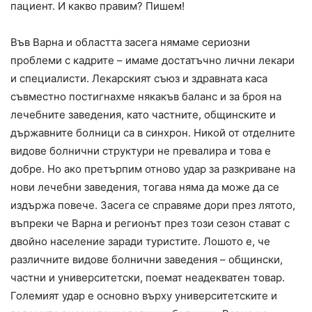
пациент. И какво правим? Пишем!
Във Варна и областта засега нямаме сериозни
проблеми с кадрите – имаме достатъчно лични лекари
и специалисти. Лекарският съюз и здравната каса
съвместно постигнахме някакъв баланс и за броя на
лечебните заведения, като частните, общинските и
държавните болници са в синхрон. Никой от отделните
видове болнични структури не превалира и това е
добре. Но ако претърпим отново удар за разкриване на
нови лечебни заведения, тогава няма да може да се
издържа повече. Засега се справяме дори през лятото,
въпреки че Варна и регионът през този сезон стават с
двойно население заради туристите. Лошото е, че
различните видове болнични заведения – общински,
частни и университетски, поемат неадекватен товар.
Големият удар е основно върху университетските и