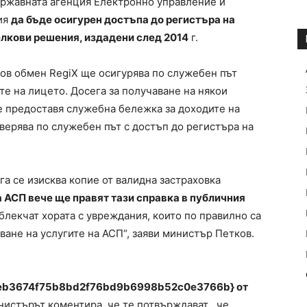
ържавната агенция Електронно управление и
ия
да бъде осигурен достъпа до регистъра на
елкови решения, издадени след 2014
г.
ов обмен RegiX ще осигурява по служебен път
те на лицето. Досега за получаване на някои
е предоставя служебна бележка за доходите на
верява по служебен път с достъп до регистъра на
га се изисква копие от валидна застраховка
 АСП вече ще правят тази справка в публичния
облекчат хората с увреждания, които по правилно са
ване на услугите на АСП“, заяви министър Петков.
eb3674f75b8bd2f76bd9b6998b52c0e3766b} от
нистърът коментира, че те потвърждават , че