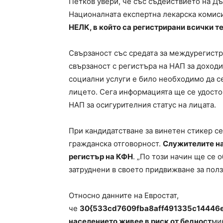
Петков увери, че със съдействието на Д
Националната експертна лекарска комис
НЕЛК, в който са регистрирани всички т
Свързаност със средата за междурегистр
свързаност с регистъра на НАП за доходи
социални услуги е било необходимо да с
лицето. Сега информацията ще се удосто
НАП за осигурителния статус на лицата.
При кандидатстване за винетен стикер се
гражданска отговорност.
Служителите на
регистър на КФН
. „По този начин ще се 
затруднени в своето придвижване за полз
Относно данните на Евростат,
че
30{533cd7609fba8aff491335c14446
населението живее в риск от бедност
ми