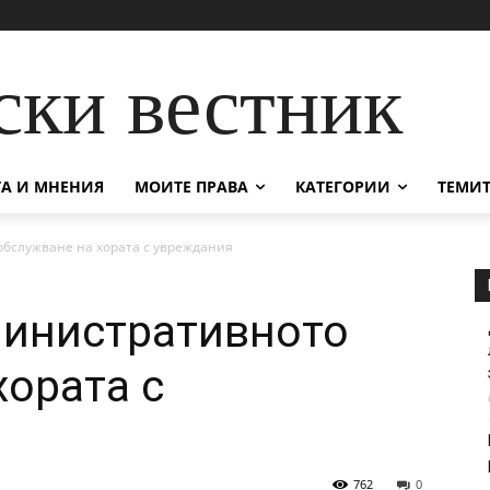
ски вестник
А И МНЕНИЯ
МОИТЕ ПРАВА
КАТЕГОРИИ
ТЕМИТ
бслужване на хората с увреждания
министративното
хората с
762
0