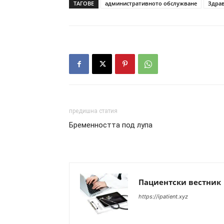
ТАГОВЕ
административното обслужване
Здра
предишна статия
Бременността под лупа
Пациентски вестник
https://ipatient.xyz