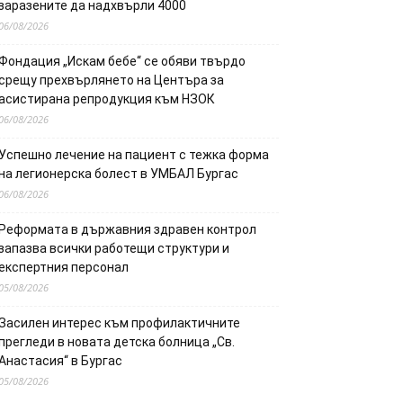
заразените да надхвърли 4000
06/08/2026
Фондация „Искам бебе“ се обяви твърдо
срещу прехвърлянето на Центъра за
асистирана репродукция към НЗОК
06/08/2026
Успешно лечение на пациент с тежка форма
на легионерска болест в УМБАЛ Бургас
06/08/2026
Реформата в държавния здравен контрол
запазва всички работещи структури и
експертния персонал
05/08/2026
Засилен интерес към профилактичните
прегледи в новата детска болница „Св.
Анастасия“ в Бургас
05/08/2026