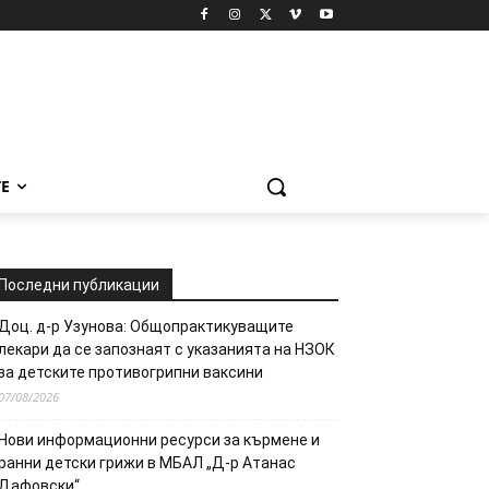
Е
Последни публикации
Доц. д-р Узунова: Общопрактикуващите
лекари да се запознаят с указанията на НЗОК
за детските противогрипни ваксини
07/08/2026
Нови информационни ресурси за кърмене и
ранни детски грижи в МБАЛ „Д-р Атанас
Дафовски“