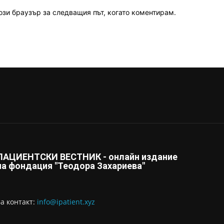
ози браузър за следващия път, когато коментирам.
ПАЦИЕНТСКИ ВЕСТНИК - онлайн издание
на фондация "Теодора Захариева"
За контaкт:
info@ipatient.xyz