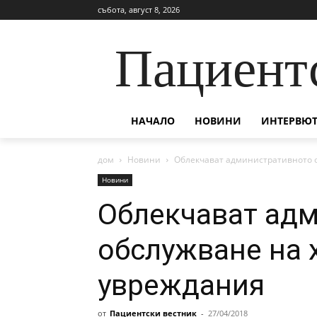
събота, август 8, 2026
Пациент
НАЧАЛО
НОВИНИ
ИНТЕРВЮТ
дом
Новини
Облекчават административното о
Новини
Облекчават ад
обслужване на 
увреждания
от
Пациентски вестник
-
27/04/2018