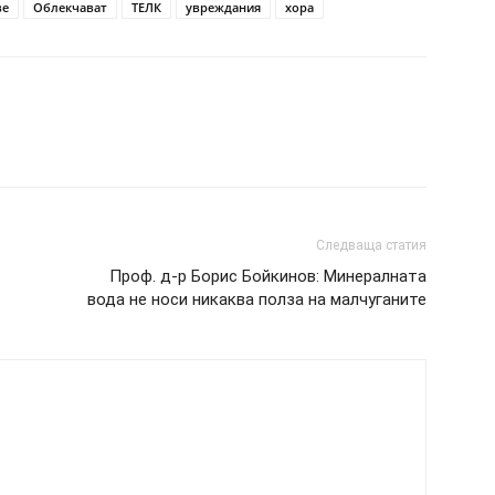
ве
Облекчават
ТЕЛК
увреждания
хора
Следваща статия
Проф. д-р Борис Бойкинов: Минералната
вода не носи никаква полза на малчуганите