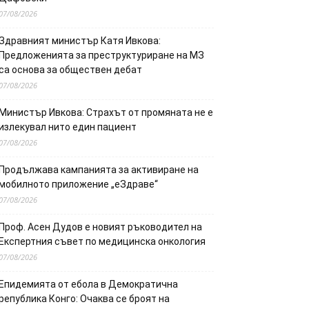
07/08/2026
Здравният министър Катя Ивкова:
Предложенията за преструктуриране на МЗ
са основа за обществен дебат
07/08/2026
Министър Ивкова: Страхът от промяната не е
излекувал нито един пациент
07/08/2026
Продължава кампанията за активиране на
мобилното приложение „еЗдраве“
07/08/2026
Проф. Асен Дудов е новият ръководител на
Експертния съвет по медицинска онкология
07/08/2026
Епидемията от ебола в Демократична
република Конго: Очаква се броят на