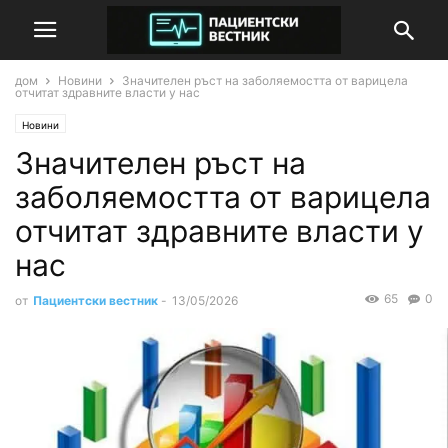
дом
Новини
Значителен ръст на заболяемостта от варицела
отчитат здравните власти у нас
Новини
Значителен ръст на
заболяемостта от варицела
отчитат здравните власти у
нас
65
0
от
Пациентски вестник
-
13/05/2026