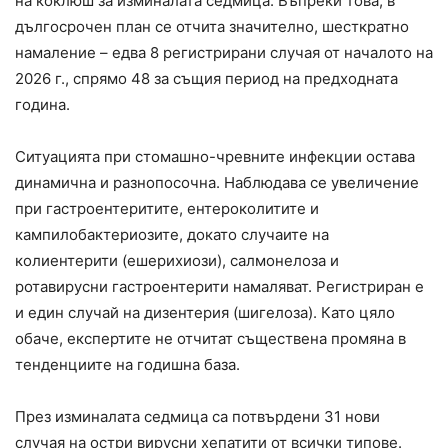
на коклюш за изминалата седмица. Въпреки това, в
дългосрочен план се отчита значително, шесткратно
намаление – едва 8 регистрирани случая от началото на
2026 г., спрямо 48 за същия период на предходната
година.
Ситуацията при стомашно-чревните инфекции остава
динамична и разнопосочна. Наблюдава се увеличение
при гастроентеритите, ентероколитите и
кампилобактериозите, докато случаите на
колиентерити (ешерихиози), салмонелоза и
ротавирусни гастроентерити намаляват. Регистриран е
и един случай на дизентерия (шигелоза). Като цяло
обаче, експертите не отчитат съществена промяна в
тенденциите на годишна база.
През изминалата седмица са потвърдени 31 нови
случая на остри вирусни хепатити от всички типове.