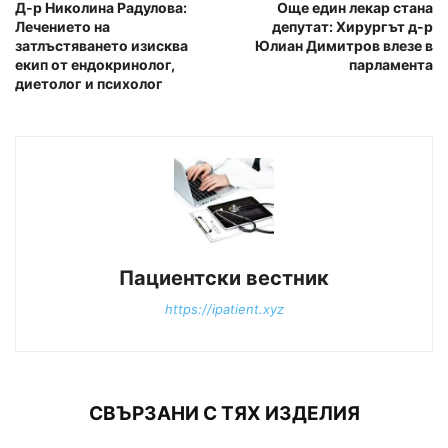
Д-р Николина Радулова:
Още един лекар стана
Лечението на
депутат: Хирургът д-р
затлъстяването изисква
Юлиан Димитров влезе в
екип от ендокринолог,
парламента
диетолог и психолог
Пациентски вестник
https://ipatient.xyz
СВЪРЗАНИ С ТЯХ ИЗДЕЛИЯ