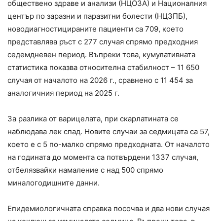
обществено здраве и анализи (НЦОЗА) и Националния
център по заразни и паразитни болести (НЦЗПБ),
новодиагностицираните пациенти са 709, което
представлява ръст с 277 случая спрямо предходния
седемдневен период. Въпреки това, кумулативната
статистика показва относителна стабилност – 11 650
случая от началото на 2026 г., сравнено с 11 454 за
аналогичния период на 2025 г.
За разлика от варицелата, при скарлатината се
наблюдава лек спад. Новите случаи за седмицата са 57,
което е с 5 по-малко спрямо предходната. От началото
на годината до момента са потвърдени 1337 случая,
отбелязвайки намаление с над 500 спрямо
миналогодишните данни.
Епидемиологичната справка посочва и два нови случая