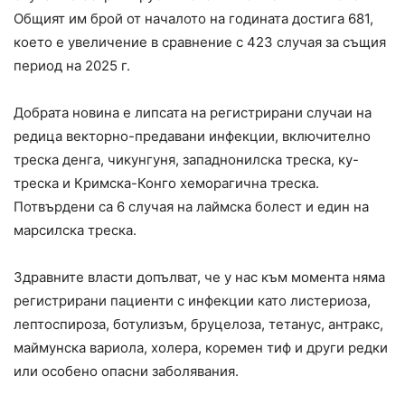
Общият им брой от началото на годината достига 681,
което е увеличение в сравнение с 423 случая за същия
период на 2025 г.
Добрата новина е липсата на регистрирани случаи на
редица векторно-предавани инфекции, включително
треска денга, чикунгуня, западнонилска треска, ку-
треска и Кримска-Конго хеморагична треска.
Потвърдени са 6 случая на лаймска болест и един на
марсилска треска.
Здравните власти допълват, че у нас към момента няма
регистрирани пациенти с инфекции като листериоза,
лептоспироза, ботулизъм, бруцелоза, тетанус, антракс,
маймунска вариола, холера, коремен тиф и други редки
или особено опасни заболявания.