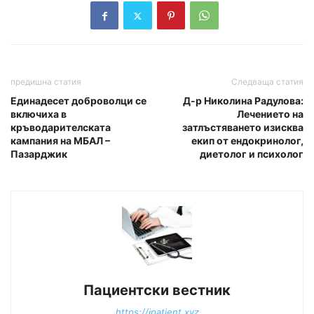
предишна статия
Следваща статия
Единадесет доброволци се
Д-р Николина Радулова:
включиха в
Лечението на
кръводарителската
затлъстяването изисква
кампания на МБАЛ –
екип от ендокринолог,
Пазарджик
диетолог и психолог
Пациентски вестник
https://ipatient.xyz