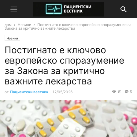
дом
Новини
Постигнато е ключово европейско споразумение за
Закона за критично важните лекарства
Новини
Постигнато е ключово
европейско споразумение
за Закона за критично
важните лекарства
91
0
от
Пациентски вестник
-
12/05/2026