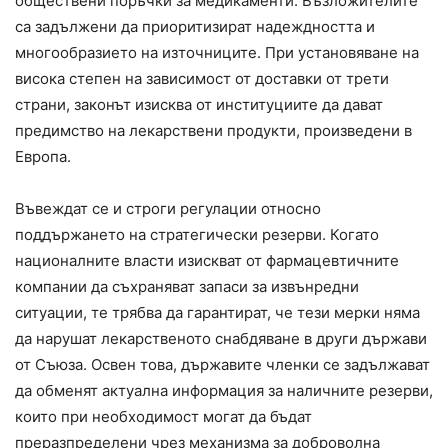
обществени поръчки за медикаменти. Възложителите
са задължени да приоритизират надеждността и
многообразието на източниците. При установяване на
висока степен на зависимост от доставки от трети
страни, законът изисква от институциите да дават
предимство на лекарствени продукти, произведени в
Европа.
Въвеждат се и строги регулации относно
поддържането на стратегически резерви. Когато
националните власти изискват от фармацевтичните
компании да съхраняват запаси за извънредни
ситуации, те трябва да гарантират, че тези мерки няма
да нарушат лекарственото снабдяване в други държави
от Съюза. Освен това, държавите членки се задължават
да обменят актуална информация за наличните резерви,
които при необходимост могат да бъдат
преразпределени чрез механизма за доброволна