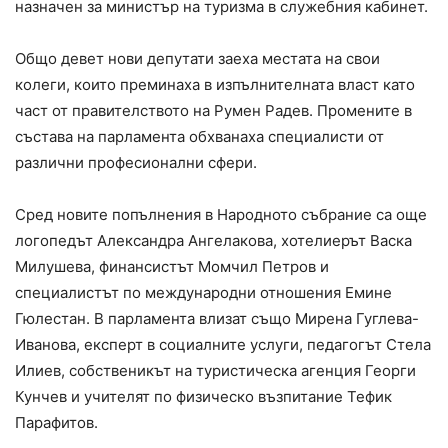
назначен за министър на туризма в служебния кабинет.
Общо девет нови депутати заеха местата на свои
колеги, които преминаха в изпълнителната власт като
част от правителството на Румен Радев. Промените в
състава на парламента обхванаха специалисти от
различни професионални сфери.
Сред новите попълнения в Народното събрание са още
логопедът Александра Ангелакова, хотелиерът Васка
Милушева, финансистът Момчил Петров и
специалистът по международни отношения Емине
Гюлестан. В парламента влизат също Мирена Гуглева-
Иванова, експерт в социалните услуги, педагогът Стела
Илиев, собственикът на туристическа агенция Георги
Кунчев и учителят по физическо възпитание Тефик
Парафитов.