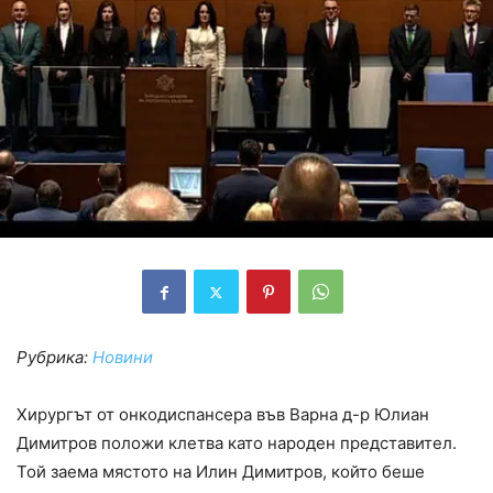
Рубрика:
Новини
Хирургът от онкодиспансера във Варна д-р Юлиан
Димитров положи клетва като народен представител.
Той заема мястото на Илин Димитров, който беше