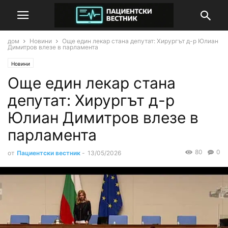
дом
Новини
Още един лекар стана депутат: Хирургът д-р Юлиан
Димитров влезе в парламента
Новини
Още един лекар стана
депутат: Хирургът д-р
Юлиан Димитров влезе в
парламента
80
0
от
Пациентски вестник
-
13/05/2026