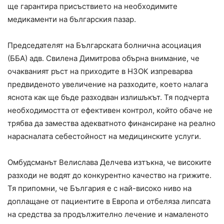
ще гарантира присъствието на необходимите
медикаменти на българския пазар.
Председателят на Българската болнична асоциация
(ББА) адв. Свилена Димитрова обърна внимание, че
очакваният ръст на приходите в НЗОК изпреварва
предвиденото увеличение на разходите, което налага
яснота как ще бъде разходван излишъкът. Тя подчерта
необходимостта от ефективен контрол, който обаче не
трябва да замества адекватното финансиране на реално
нарасналата себестойност на медицинските услуги.
Омбудсманът Велислава Делчева изтъкна, че високите
разходи не водят до конкурентно качество на грижите.
Тя припомни, че България е с най-високо ниво на
доплащане от пациентите в Европа и отбеляза липсата
на средства за продължително лечение и намаленото