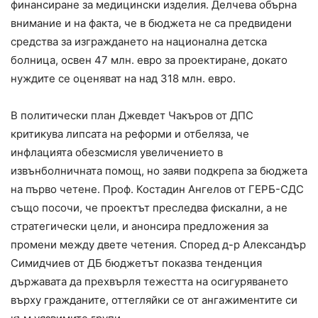
финансиране за медицински изделия. Делчева обърна
внимание и на факта, че в бюджета не са предвидени
средства за изграждането на национална детска
болница, освен 47 млн. евро за проектиране, докато
нуждите се оценяват на над 318 млн. евро.
В политически план Джевдет Чакъров от ДПС
критикува липсата на реформи и отбеляза, че
инфлацията обезсмисля увеличението в
извънболничната помощ, но заяви подкрепа за бюджета
на първо четене. Проф. Костадин Ангелов от ГЕРБ-СДС
също посочи, че проектът преследва фискални, а не
стратегически цели, и анонсира предложения за
промени между двете четения. Според д-р Александър
Симидчиев от ДБ бюджетът показва тенденция
държавата да прехвърля тежестта на осигуряването
върху гражданите, оттегляйки се от ангажиментите си