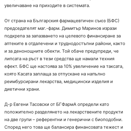
увеличаване на приходите в системата.
От страна на Българския фармацевтичен съюз (БФС)
председателят маг.-фарм. Димитър Маринов изрази
подкрепа за запазването на целевото финансиране за
аптеките в отдалечени и труднодостъпни райони, както
и за денонощните обекти. Той обаче предупреди, че
липсата на ръст в тези средства ще намали техния
ефект. БФС ще настоява за 10% увеличение на таксата,
която Касата заплаща за отпускане на напълно
реимбурсирани лекарства, медицински изделия и
диетични храни.
Д-р Евгени Тасовски от БГФармА определи като
положително разделянето на лекарствените продукти
на две групи – референтни и генерични с биоподобни.
Според него това ще балансира финансовата тежест и