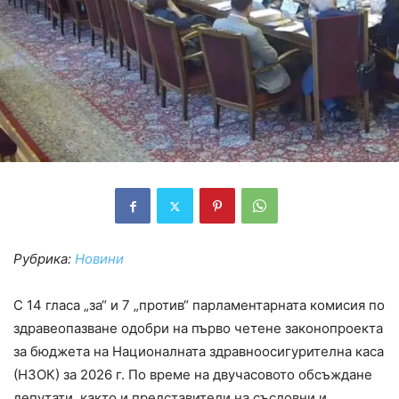
Рубрика:
Новини
С 14 гласа „за“ и 7 „против“ парламентарната комисия по
здравеопазване одобри на първо четене законопроекта
за бюджета на Националната здравноосигурителна каса
(НЗОК) за 2026 г. По време на двучасовото обсъждане
депутати, както и представители на съсловни и