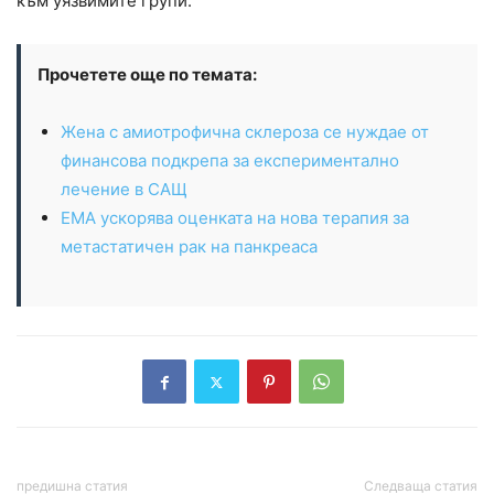
към уязвимите групи.
Прочетете още по темата:
Жена с амиотрофична склероза се нуждае от
финансова подкрепа за експериментално
лечение в САЩ
ЕМА ускорява оценката на нова терапия за
метастатичен рак на панкреаса
предишна статия
Следваща статия