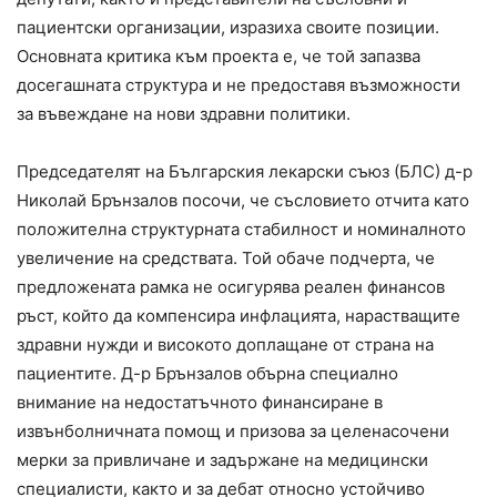
пациентски организации, изразиха своите позиции.
Основната критика към проекта е, че той запазва
досегашната структура и не предоставя възможности
за въвеждане на нови здравни политики.
Председателят на Българския лекарски съюз (БЛС) д-р
Николай Брънзалов посочи, че съсловието отчита като
положителна структурната стабилност и номиналното
увеличение на средствата. Той обаче подчерта, че
предложената рамка не осигурява реален финансов
ръст, който да компенсира инфлацията, нарастващите
здравни нужди и високото доплащане от страна на
пациентите. Д-р Брънзалов обърна специално
внимание на недостатъчното финансиране в
извънболничната помощ и призова за целенасочени
мерки за привличане и задържане на медицински
специалисти, както и за дебат относно устойчиво