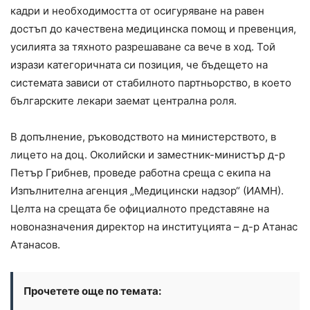
кадри и необходимостта от осигуряване на равен
достъп до качествена медицинска помощ и превенция,
усилията за тяхното разрешаване са вече в ход. Той
изрази категоричната си позиция, че бъдещето на
системата зависи от стабилното партньорство, в което
българските лекари заемат централна роля.
В допълнение, ръководството на министерството, в
лицето на доц. Околийски и заместник-министър д-р
Петър Грибнев, проведе работна среща с екипа на
Изпълнителна агенция „Медицински надзор“ (ИАМН).
Целта на срещата бе официалното представяне на
новоназначения директор на институцията – д-р Атанас
Атанасов.
Прочетете още по темата: