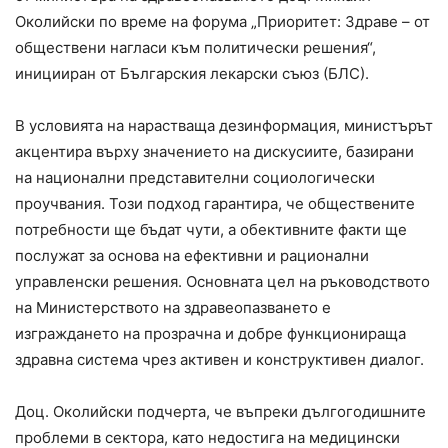
Околийски по време на форума „Приоритет: Здраве – от
обществени нагласи към политически решения“,
иницииран от Българския лекарски съюз (БЛС).
В условията на нарастваща дезинформация, министърът
акцентира върху значението на дискусиите, базирани
на национални представителни социологически
проучвания. Този подход гарантира, че обществените
потребности ще бъдат чути, а обективните факти ще
послужат за основа на ефективни и рационални
управленски решения. Основната цел на ръководството
на Министерството на здравеопазването е
изграждането на прозрачна и добре функционираща
здравна система чрез активен и конструктивен диалог.
Доц. Околийски подчерта, че въпреки дългогодишните
проблеми в сектора, като недостига на медицински