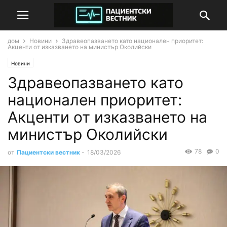
дом
Новини
Здравеопазването като национален приоритет:
Акценти от изказването на министър Околийски
Новини
Здравеопазването като
национален приоритет:
Акценти от изказването на
министър Околийски
78
0
от
Пациентски вестник
-
18/03/2026