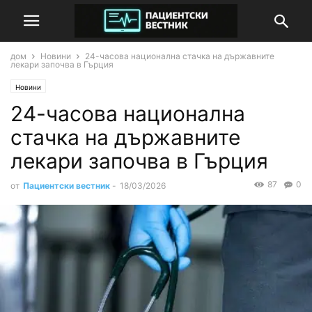
дом
Новини
24-часова национална стачка на държавните
лекари започва в Гърция
Новини
24-часова национална
стачка на държавните
лекари започва в Гърция
87
0
от
Пациентски вестник
-
18/03/2026