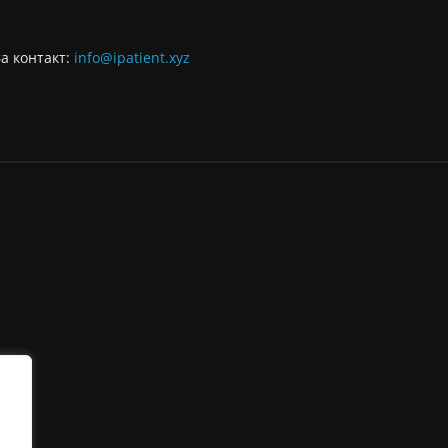
За контaкт:
info@ipatient.xyz
.