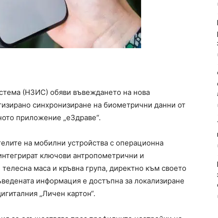
тема (НЗИС) обяви въвеждането на нова
тизирано синхронизиране на биометрични данни от
лното приложение „еЗдраве“.
ителите на мобилни устройства с операционна
 интегрират ключови антропометрични и
 телесна маса и кръвна група, директно към своето
ъведената информация е достъпна за локализиране
игиталния „Личен картон“.