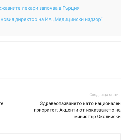
ржавните лекари започва в Гърция
 новия директор на ИА „Медицински надзор“
Следваща статия
те
Здравеопазването като национален
приоритет: Акценти от изказването на
министър Околийски