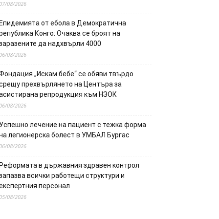
07/08/2026
Епидемията от ебола в Демократична
република Конго: Очаква се броят на
заразените да надхвърли 4000
06/08/2026
Фондация „Искам бебе“ се обяви твърдо
срещу прехвърлянето на Центъра за
асистирана репродукция към НЗОК
06/08/2026
Успешно лечение на пациент с тежка форма
на легионерска болест в УМБАЛ Бургас
06/08/2026
Реформата в държавния здравен контрол
запазва всички работещи структури и
експертния персонал
05/08/2026