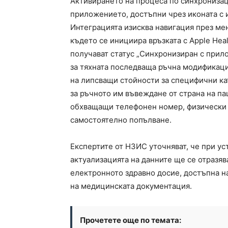
Активирането на процеса по синхронизац
приложението, достъпни чрез иконата с 
Интеграцията изисква навигация през ме
където се инициира връзката с Apple Heal
получават статус „Синхронизиран с прил
за тяхната последваща ръчна модификаци
на липсващи стойности за специфични кат
за ръчното им въвеждане от страна на па
обхващащи телефонен номер, физически 
самостоятелно попълване.
Експертите от НЗИС уточняват, че при у
актуализацията на данните ще се отразяв
електронното здравно досие, достъпна на
на медицинската документация.
Прочетете още по темата: