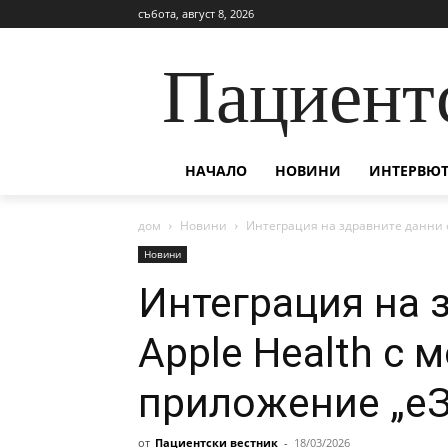
събота, август 8, 2026
Пациент
НАЧАЛО
НОВИНИ
ИНТЕРВЮТ
дом
Новини
Интеграция на здравните данни о
Новини
Интеграция на 
Apple Health с 
приложение „е
от
Пациентски вестник
-
18/03/2026