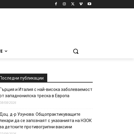
Е
Последни публикации
Гърция и Италия с най-висока заболеваемост
от западнонилска треска в Европа
08/08/2026
Доц. д-р Узунова: Общопрактикуващите
лекари да се запознаят с указанията на НЗОК
за детските противогрипни ваксини
07/08/2026