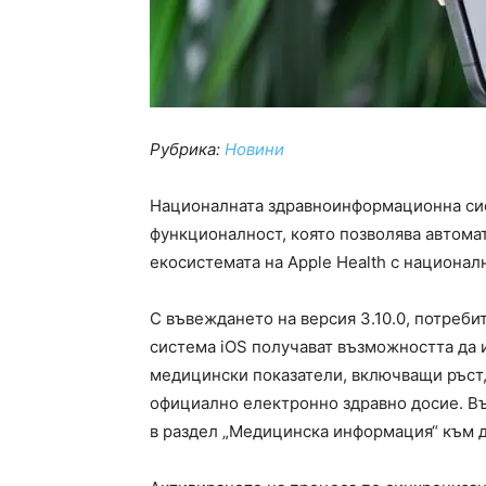
Рубрика:
Новини
Националната здравноинформационна сис
функционалност, която позволява автома
екосистемата на Apple Health с национа
С въвеждането на версия 3.10.0, потреб
система iOS получават възможността да
медицински показатели, включващи ръст,
официално електронно здравно досие. В
в раздел „Медицинска информация“ към д