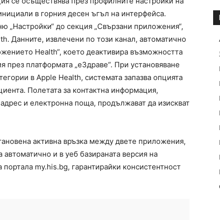
ия се осъществява през профилните настройки на
инициали в горния десен ъгъл на интерфейса.
ню „Настройки“ до секция „Свързани приложения“,
th. Данните, извлечени по този канал, автоматично
ожението Health“, което деактивира възможността
я през платформата „еЗдраве“. При установяване
егории в Apple Health, системата запазва опцията
циента. Полетата за контактна информация,
адрес и електронна поща, продължават да изискват
становена активна връзка между двете приложения,
а автоматично и в уеб базираната версия на
 портала my.his.bg, гарантирайки консистентност