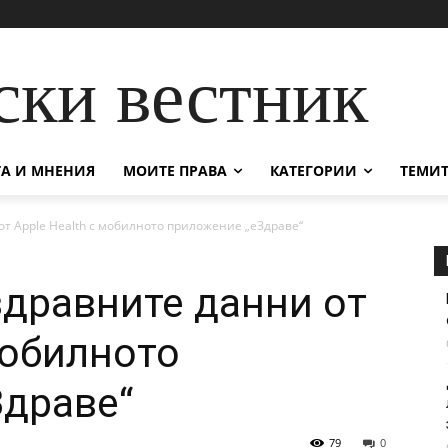
ски вестник
А И МНЕНИЯ
МОИТЕ ПРАВА
КАТЕГОРИИ
ТЕМИТ
т Apple Health с мобилното приложение „еЗдраве“
здравните данни от
мобилното
Здраве“
79
0