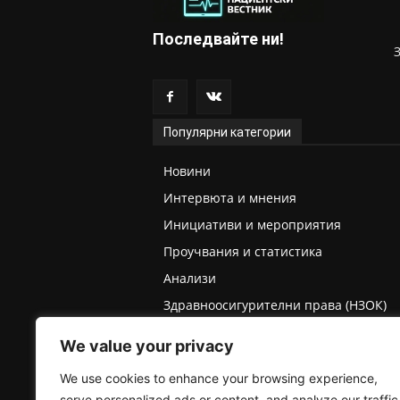
Последвайте ни!
Популярни категории
Новини
Интервюта и мнения
Инициативи и мероприятия
Проучвания и статистика
Анализи
Здравноосигурителни права (НЗОК)
Права на деца и родители
We value your privacy
Медицинска експертиза (ТЕЛК/НЕЛК)
We use cookies to enhance your browsing experience,
serve personalized ads or content, and analyze our traffic