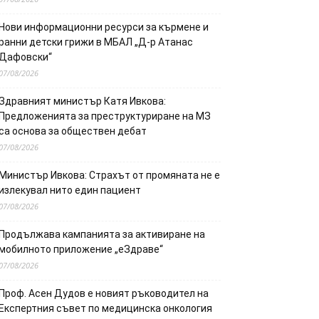
Нови информационни ресурси за кърмене и
ранни детски грижи в МБАЛ „Д-р Атанас
Дафовски“
07/08/2026
Здравният министър Катя Ивкова:
Предложенията за преструктуриране на МЗ
са основа за обществен дебат
07/08/2026
Министър Ивкова: Страхът от промяната не е
излекувал нито един пациент
07/08/2026
Продължава кампанията за активиране на
мобилното приложение „еЗдраве“
07/08/2026
Проф. Асен Дудов е новият ръководител на
Експертния съвет по медицинска онкология