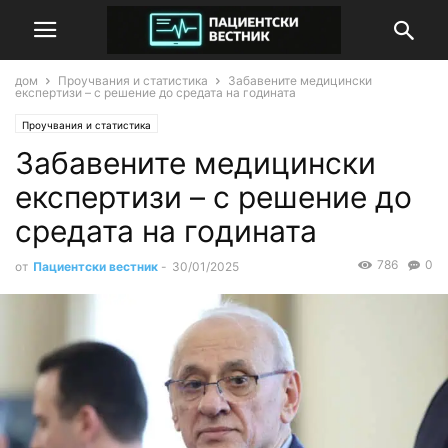
дом
Проучвания и статистика
Забавените медицински
експертизи – с решение до средата на годината
Проучвания и статистика
Забавените медицински
експертизи – с решение до
средата на годината
786
0
от
Пациентски вестник
-
30/01/2025