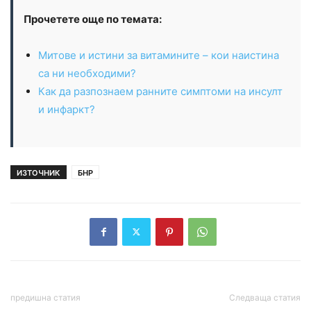
Прочетете още по темата:
Митове и истини за витамините – кои наистина
са ни необходими?
Как да разпознаем ранните симптоми на инсулт
и инфаркт?
ИЗТОЧНИК
БНР
предишна статия
Следваща статия