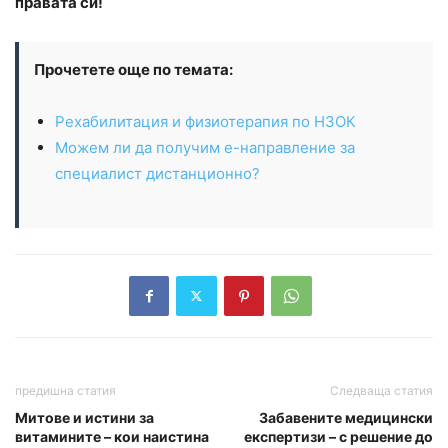
правата си!
Прочетете още по темата:
Рехабилитация и физиотерапия по НЗОК
Можем ли да получим е-направление за
специалист дистанционно?
предишна статия
Следваща статия
Митове и истини за
Забавените медицински
витамините – кои наистина
експертизи – с решение до