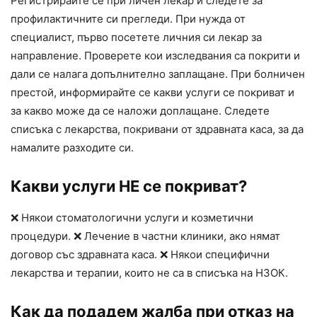
Регистрирайте се при личен лекар и следете за
профилактичните си прегледи. При нужда от
специалист, първо посетете личния си лекар за
направление. Проверете кои изследвания са покрити и
дали се налага допълнително заплащане. При болничен
престой, информирайте се какви услуги се покриват и
за какво може да се наложи доплащане. Следете
списъка с лекарства, покривани от здравната каса, за да
намалите разходите си.
Какви услуги НЕ се покриват?
❌ Някои стоматологични услуги и козметични
процедури. ❌ Лечение в частни клиники, ако нямат
договор със здравната каса. ❌ Някои специфични
лекарства и терапии, които не са в списъка на НЗОК.
Как да подадем жалба при отказ на