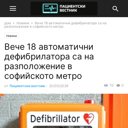
дом
Новини
Вече 18 автоматични дефибрилатора са на
разположение в софийското метро
Новини
Вече 18 автоматични
дефибрилатора са на
разположение в
софийското метро
70
0
от
Пациентски вестник
-
20/05/2026