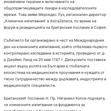
иновативни терапии е включването на
общопрактикуващите лекари в изследователските
мрежи. Това заяви Мерседес Луз, регионален директор
„Клинични изпитвания“ в AstraZeneca, по време на
форум в резиденцията на британския посланик в София.
Събитието бе организирано в чест на Международния
ден на клиничните изпитвания, който отбелязва първото
контролирано изследване в историята, проведено от д-
р Джеймс Линд на 20 май 1747 г. Дискусиите поставиха
акцент върху ролята на България в глобалната
екосистема на медицинските проучвания и нуждата от
тясно сътрудничество между държавата, индустрията и
медицинските специалисти.
Британският посланик Н. Пр. Натаниел Копси подчерта,
че клиничните изпитвания са фундамента за