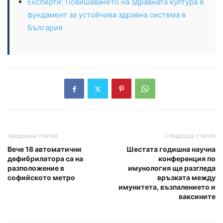
Експерти: Повишаването на здравната култура е
фундамент за устойчива здравна система в
България
предишна статия
Следваща статия
Вече 18 автоматични
Шестата годишна научна
дефибрилатора са на
конференция по
разположение в
имунология ще разгледа
софийското метро
връзката между
имунитета, възпалението и
ваксините