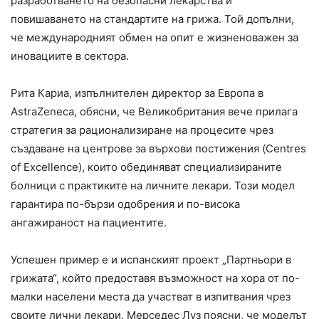
разработването на безопасни лекарства и
повишаването на стандартите на грижа. Той допълни,
че международният обмен на опит е жизненоважен за
иновациите в сектора.
Рита Кариа, изпълнителен директор за Европа в
AstraZeneca, обясни, че Великобритания вече прилага
стратегия за рационализиране на процесите чрез
създаване на центрове за върхови постижения (Centres
of Excellence), които обединяват специализираните
болници с практиките на личните лекари. Този модел
гарантира по-бързи одобрения и по-висока
ангажираност на пациентите.
Успешен пример е и испанският проект „Партньори в
грижата“, който предоставя възможност на хора от по-
малки населени места да участват в изпитвания чрез
своите лични лекари. Мерседес Луз поясни, че моделът