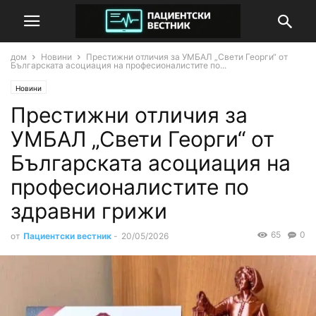
дом
Новини
Престижни отличия за УМБАЛ „Свети Георги“ от
Българската асоциация на професионалистите по...
Новини
Престижни отличия за
УМБАЛ „Свети Георги“ от
Българската асоциация на
професионалистите по
здравни грижи
65
0
от
Пациентски вестник
-
20/05/2026