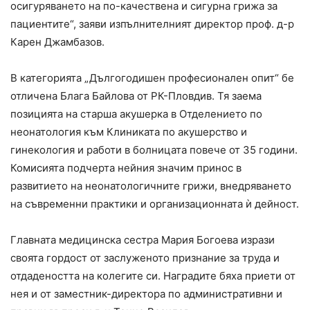
осигуряването на по-качествена и сигурна грижа за
пациентите“, заяви изпълнителният директор проф. д-р
Карен Джамбазов.
В категорията „Дългогодишен професионален опит“ бе
отличена Блага Байлова от РК-Пловдив. Тя заема
позицията на старша акушерка в Отделението по
неонатология към Клиниката по акушерство и
гинекология и работи в болницата повече от 35 години.
Комисията подчерта нейния значим принос в
развитието на неонатологичните грижи, внедряването
на съвременни практики и организационната ѝ дейност.
Главната медицинска сестра Мария Богоева изрази
своята гордост от заслуженото признание за труда и
отдадеността на колегите си. Наградите бяха приети от
нея и от заместник-директора по административни и