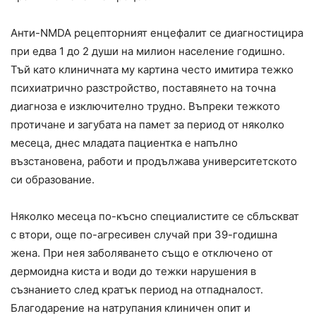
Анти-NMDA рецепторният енцефалит се диагностицира
при едва 1 до 2 души на милион население годишно.
Тъй като клиничната му картина често имитира тежко
психиатрично разстройство, поставянето на точна
диагноза е изключително трудно. Въпреки тежкото
протичане и загубата на памет за период от няколко
месеца, днес младата пациентка е напълно
възстановена, работи и продължава университетското
си образование.
Няколко месеца по-късно специалистите се сблъскват
с втори, още по-агресивен случай при 39-годишна
жена. При нея заболяването също е отключено от
дермоидна киста и води до тежки нарушения в
съзнанието след кратък период на отпадналост.
Благодарение на натрупания клиничен опит и