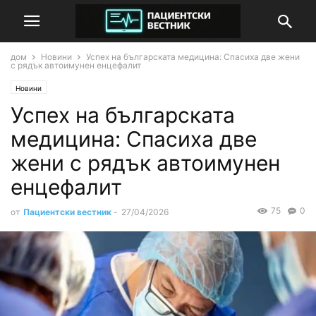
дом
Новини
Успех на българската медицина: Спасиха две жени
с рядък автоимунен енцефалит
Новини
Успех на българската
медицина: Спасиха две
жени с рядък автоимунен
енцефалит
75
0
от
Пациентски вестник
-
27/04/2026