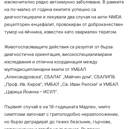
изключително рядко автоимунно заболяване. В рамките
на по-малко от година екипите успешно са
диагностицирали и лекували два случая на анти-NMDA
рецепторен енцефалит, провокиран от доброкачествен
тумор на яйчника, известен като овариален тератом.
Животоспасяващите действия са резултат от бърза
диагностична ориентация, високоспециализирани
изследвания и отлична координация между
мултидисциплинарни екипи от УМБАЛ
„Александровска“, СБАЛАГ „Майчин дом“, СБАЛИПБ
„Проф. Ив. Киров”, УМБАЛ „Св. Иван Рилски“ и УМБАЛ
„Царица Йоанна – ИСУЛ“.
Първият случай е на 18-годишната Мадлен, чиито
симптоми започват с грипоподобно неразположение,
но бързо деградират до тежко безсъние, гърчове,