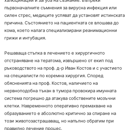
халюцинации и загуба на съзнание. Въпреки
първоначалните съмнения за вирусна инфекция или
силен стрес, медиците успяват да установят истинската
причина. Състоянието на пациентката се влошава до
кома, което налага специализирани реанимационни
грижи и интубация.
Решаваща стъпка в лечението е хирургичното
отстраняване на тератома, извършено от екип под
ръководството на проф. д-р Иван Костов и с участието
на специалисти по коремна хирургия. Според
обясненията на проф. Костов, наличието на
нервноподобна тъкан в тумора провокира имунната
система погрешно да атакува собствените мозъчни
клетки. Навременното оперативно премахване на
образуванието е абсолютно критично за спиране на
този животозастрашаващ, но напълно обратим при
правилно лечение процес.