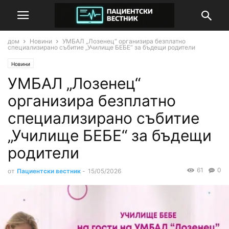
дом
Новини
УМБАЛ „Лозенец“ организира безплатно
специализирано събитие „Училище БЕБЕ“ за бъдещи родители
Новини
УМБАЛ „Лозенец“
организира безплатно
специализирано събитие
„Училище БЕБЕ“ за бъдещи
родители
61
0
от
Пациентски вестник
-
15/05/2026