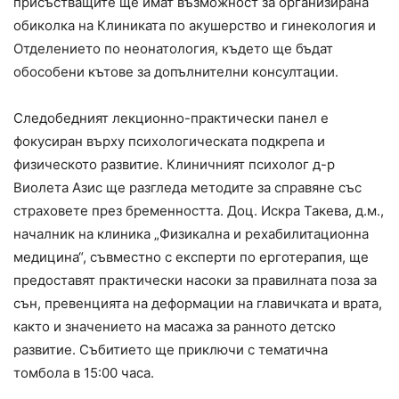
присъстващите ще имат възможност за организирана
обиколка на Клиниката по акушерство и гинекология и
Отделението по неонатология, където ще бъдат
обособени кътове за допълнителни консултации.
Следобедният лекционно-практически панел е
фокусиран върху психологическата подкрепа и
физическото развитие. Клиничният психолог д-р
Виолета Азис ще разгледа методите за справяне със
страховете през бременността. Доц. Искра Такева, д.м.,
началник на клиника „Физикална и рехабилитационна
медицина“, съвместно с експерти по ерготерапия, ще
предоставят практически насоки за правилната поза за
сън, превенцията на деформации на главичката и врата,
както и значението на масажа за ранното детско
развитие. Събитието ще приключи с тематична
томбола в 15:00 часа.