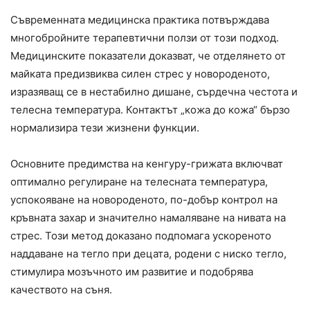
Съвременната медицинска практика потвърждава
многобройните терапевтични ползи от този подход.
Медицинските показатели доказват, че отделянето от
майката предизвиква силен стрес у новороденото,
изразяващ се в нестабилно дишане, сърдечна честота и
телесна температура. Контактът „кожа до кожа“ бързо
нормализира тези жизнени функции.
Основните предимства на кенгуру-грижата включват
оптимално регулиране на телесната температура,
успокояване на новороденото, по-добър контрол на
кръвната захар и значително намаляване на нивата на
стрес. Този метод доказано подпомага ускореното
наддаване на тегло при децата, родени с ниско тегло,
стимулира мозъчното им развитие и подобрява
качеството на съня.