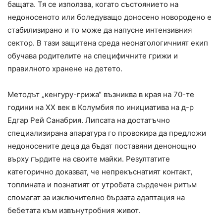
бащата. Тя се използва, когато състоянието на
недоносеното или боледуващо доносено новородено е
стабилизирано и то може да напусне интензивния
сектор. В тази защитена среда неонатологичният екип
обучава родителите на специфичните грижи и
правилното хранене на детето.
Методът „кенгуру-грижа“ възниква в края на 70-те
години на XX век в Колумбия по инициатива на д-р
Едгар Рей Санабрия. Липсата на достатъчно
специализирана апаратура го провокира да предложи
недоносените деца да бъдат поставяни денонощно
върху гърдите на своите майки. Резултатите
категорично доказват, че непрекъснатият контакт,
топлината и познатият от утробата сърдечен ритъм
спомагат за изключително бързата адаптация на
бебетата към извънутробния живот.