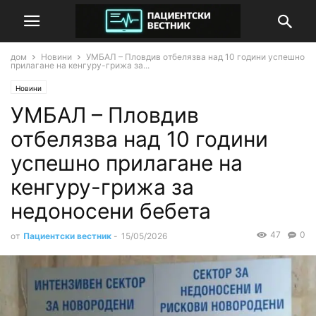
дом
Новини
УМБАЛ – Пловдив отбелязва над 10 години успешно
прилагане на кенгуру-грижа за...
Новини
УМБАЛ – Пловдив
отбелязва над 10 години
успешно прилагане на
кенгуру-грижа за
недоносени бебета
47
0
от
Пациентски вестник
-
15/05/2026