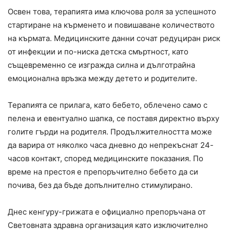
Освен това, терапията има ключова роля за успешното
стартиране на кърменето и повишаване количеството
на кърмата. Медицинските данни сочат редуциран риск
от инфекции и по-ниска детска смъртност, като
същевременно се изгражда силна и дълготрайна
емоционална връзка между детето и родителите.
Терапията се прилага, като бебето, облечено само с
пелена и евентуално шапка, се поставя директно върху
голите гърди на родителя. Продължителността може
да варира от няколко часа дневно до непрекъснат 24-
часов контакт, според медицинските показания. По
време на престоя е препоръчително бебето да си
почива, без да бъде допълнително стимулирано.
Днес кенгуру-грижата е официално препоръчана от
Световната здравна организация като изключително