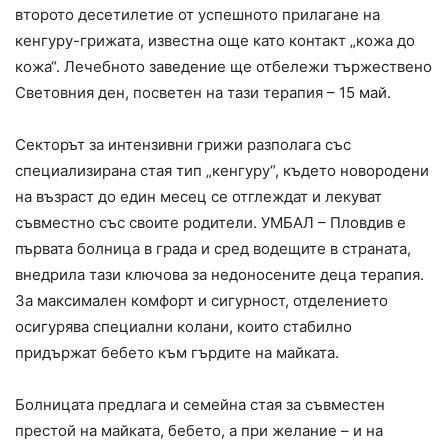
второто десетилетие от успешното прилагане на
кенгуру-грижата, известна още като контакт „кожа до
кожа“. Лечебното заведение ще отбележи тържествено
Световния ден, посветен на тази терапия – 15 май.
Секторът за интензивни грижи разполага със
специализирана стая тип „кенгуру“, където новородени
на възраст до един месец се отглеждат и лекуват
съвместно със своите родители. УМБАЛ – Пловдив е
първата болница в града и сред водещите в страната,
внедрила тази ключова за недоносените деца терапия.
За максимален комфорт и сигурност, отделението
осигурява специални колани, които стабилно
придържат бебето към гърдите на майката.
Болницата предлага и семейна стая за съвместен
престой на майката, бебето, а при желание – и на