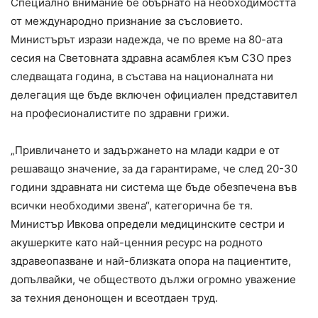
Специално внимание бе обърнато на необходимостта
от международно признание за съсловието.
Министърът изрази надежда, че по време на 80-ата
сесия на Световната здравна асамблея към СЗО през
следващата година, в състава на националната ни
делегация ще бъде включен официален представител
на професионалистите по здравни грижи.
„Привличането и задържането на млади кадри е от
решаващо значение, за да гарантираме, че след 20-30
години здравната ни система ще бъде обезпечена във
всички необходими звена“, категорична бе тя.
Министър Ивкова определи медицинските сестри и
акушерките като най-ценния ресурс на родното
здравеопазване и най-близката опора на пациентите,
допълвайки, че обществото дължи огромно уважение
за техния денонощен и всеотдаен труд.