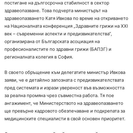
постигане на дългосрочна стабилност в сектор
здравеопазване. Това подчерта министърът на
здравеопазването Катя Ивкова по време на откриването
на Националната конференция „Здравните грижи на XXI
век – съвременни аспекти и предизвикателства“,
организирана от Българската асоциация на
професионалистите по здравни грижи (БАПЗГ) и
регионалната колегия в София.
В своето обръщение към делегатите министър Ивкова
заяви, че е детайлно запозната с предизвикателствата
пред системата и изрази увереност във възможността
за реална промяна чрез съвместна работа. Тя пое
ангажимент, че Министерството на здравеопазването
ще превърне кадровото обезпечаване и подкрепата за
медицинските специалисти в свой основен приоритет.