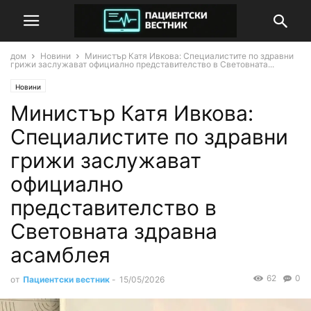
дом
Новини
Министър Катя Ивкова: Специалистите по здравни
грижи заслужават официално представителство в Световната...
Новини
Министър Катя Ивкова:
Специалистите по здравни
грижи заслужават
официално
представителство в
Световната здравна
асамблея
62
0
от
Пациентски вестник
-
15/05/2026