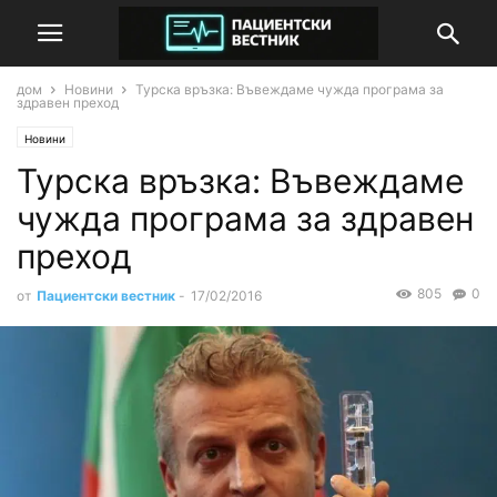
дом
Новини
Турска връзка: Въвеждаме чужда програма за
здравен преход
Новини
Турска връзка: Въвеждаме
чужда програма за здравен
преход
805
0
от
Пациентски вестник
-
17/02/2016