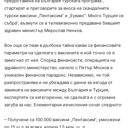
предоставена на България турската програма ,
стартират и преговорите за вноса на скандалните
турски ваксини „Пентаксим“ и „Еувакс“. Много Турция се
събра“, възмути се в телевизионно предаване бившият
здравен министър Мирослав Ненков.
Все още се пази в дълбока тайна какви са финансовите
параметри на сделката с ваксините и кой точно се е
замогнал от нея. Според финансисти, операцията на
здравното министерство, начело с Петър Москов е
уникален финансов парадокс. Независимо, че той
разпространява и ни убеждава с данни за изгода от
замяната на ваксините между България и Турция,
експертите са категорични, че сделката е с огромна
загуба за нас. Елементарни изчисления сочат следното:
– Получени са 100 000 ваксини „Пентаксим“, умножени
по 15 щ.д за всяка, излиза 1,5 млн. щ. д.