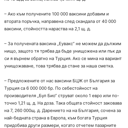
– Ако към получените 100 000 ваксини добавим и
втората поръчка, направена след скандала от 40 000
ваксини, стойността нараства на 2,1 щ. д.
– За получената ваксина „Еувакс“ не можем да дължим
нищо, защото тя трябва да бъде унищожена или пък да
си я върнем обратно на Турция. Ако се мина на вариант
унищожаване, това трябва да стане за наша сметка.
– Предложените от нас ваксини БЦЖ от България за
Турция са 6 000 000 бр. По себестойност на
производителя „Бул Био“ струват около 1 евро или по-
точно 1,21 щ. д. На доза. Така общата стойност заковава
на 7, 260 000щ. д. Дарението на на България, сочена за
най-бедната страна в Европа, към богата Турция
придобива други размери, когато отчетем пазарните