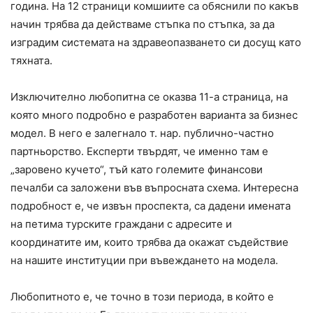
година. На 12 страници комшиите са обяснили по какъв
начин трябва да действаме стъпка по стъпка, за да
изградим системата на здравеопазването си досущ като
тяхната.
Изключително любопитна се оказва 11-а страница, на
която много подробно е разработен варианта за бизнес
модел. В него е залегнало т. нар. публично-частно
партньорство. Експерти твърдят, че именно там е
„заровено кучето“, тъй като големите финансови
печалби са заложени във въпросната схема. Интересна
подробност е, че извън проспекта, са дадени имената
на петима турските граждани с адресите и
координатите им, които трябва да окажат съдействие
на нашите институции при въвеждането на модела.
Любопитното е, че точно в този периода, в който е