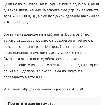
цени на ваксината БЦЖ в Турция-всяка една по 8, 40 щ.
д. Така излиза, че ние българите сме дарили ваксината
за 50 400 000 щ. д., а сме получили дарение ваксини за
2 100 000 щ. д.
Вотът на недоверие към кабинета „Борисов 2“ по
темата за здравеопазване е предрешен и той не е в
полза на опонентите на Москов. Поне така сочат
първоначалните сметки на депутатските гласове.
Сметката от ваксините, обаче сочи, че ако
управляващите изкарват с лекота от „ народната торба“
по 50 млн. долара, то скоро няма да напуснем
последното място в ЕС.
Източник: http://www.bnews.bg/article-148350
Прочетете още по темата: