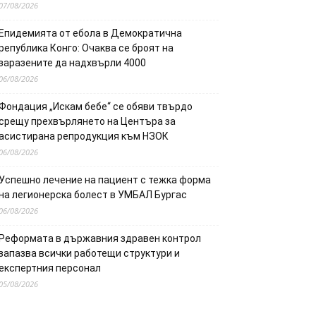
07/08/2026
Епидемията от ебола в Демократична
република Конго: Очаква се броят на
заразените да надхвърли 4000
06/08/2026
Фондация „Искам бебе“ се обяви твърдо
срещу прехвърлянето на Центъра за
асистирана репродукция към НЗОК
06/08/2026
Успешно лечение на пациент с тежка форма
на легионерска болест в УМБАЛ Бургас
06/08/2026
Реформата в държавния здравен контрол
запазва всички работещи структури и
експертния персонал
05/08/2026