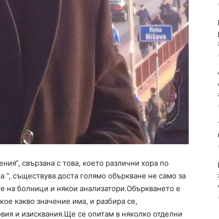
ния“, свързана с това, което различни хора по
 “, съществува доста голямо объркване не само за
те на болници и някои анализатори.Объркването е
кое какво значение има, и разбира се,
вия и изисквания.Ще се опитам в няколко отделни