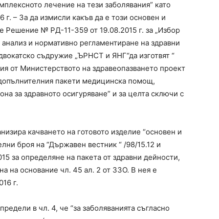
мплексното лечение на тези заболявания” като
16 г. – За да измисли какъв да е този основен и
 Решение № РД-11-359 от 19.08.2015 г. за „Избор
н анализ и нормативно регламентиране на здравни
двокатско съдружие „ЪРНСТ и ЯНГ“да изготвят “
ния от Министерството на здравеопазването проект
 допълнителния пакети медицинска помощ,
кона за здравното осигуряване” и за целта сключи с
низира качването на готовото изделие “основен и
лни броя на “Държавен вестник “ /98/15.12 и
015 за определяне на пакета от здравни дейности,
 на основание чл. 45 ал. 2 от ЗЗО. В нея е
16 г.
предели в чл. 4, че “за заболяванията съгласно