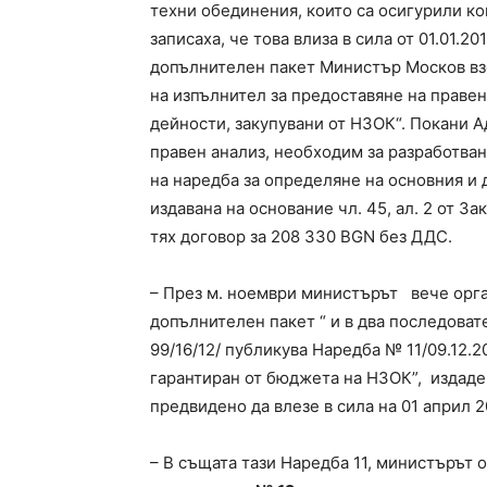
техни обединения, които са осигурили ко
записаха, че това влиза в сила от 01.01.20
допълнителен пакет Министър Москов взе
на изпълнител за предоставяне на праве
дейности, закупувани от НЗОК“. Покани А
правен анализ, необходим за разработва
на наредба за определяне на основния и
издавана на основание чл. 45, ал. 2 от За
тях договор за 208 330 BGN без ДДС.
– През м. ноември министърът вече орга
допълнителен пакет “ и в два последовате
99/16/12/ публикува Наредба № 11/09.12.2
гарантиран от бюджета на НЗОК”, издадена
предвидено да влезе в сила на 01 април 20
– В същата тази Наредба 11, министърът о