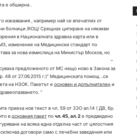
та е обширна .
го изказвания , например най се впечатлих от
ни болници /КОЦ/ Срещнах цитиране на някакви
рения в Националната здравна карта или в
 МЗ, изменение на Медицински стандарт по
тава за нова измислица на Министър Москов, но
започна отдавна : –
ласуваха предложеното от МС нещо ново в Закона за
р. 48 от 27.06.2015 г.)” Медицинската помощ ..се
жета на НЗОК. Пакетът е
основен и допълнителен
и
дравеопазването. “
е приеха нов текст в чл. 59 от ЗЗО ал.14 ( ДВ, бр.
оито в
основния пакет
по
чл. 45, ал. 2
е предвидено
уряване на всяка една отделна част от цялостния
 сключва договори само с лечебни заведения или