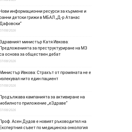
Нови информационни ресурси за кърмене и
ранни детски грижи в МБАЛ „Д-р Атанас
Дафовски“
07/08/2026
Здравният министър Катя Ивкова:
Предложенията за преструктуриране на МЗ
са основа за обществен дебат
07/08/2026
Министър Ивкова: Страхът от промяната не е
излекувал нито един пациент
07/08/2026
Продължава кампанията за активиране на
мобилното приложение „еЗдраве“
07/08/2026
Проф. Асен Дудов е новият ръководител на
Експертния съвет по медицинска онкология