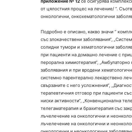
приложение № 12
се осигурява комплексн
от цялостния процес на лечение/ “. Съо
онкологични, онкохематологични заболя
Подробно е описано, какво значи “ компл
със злокачествени заболявания“, „Систе
солидни тумори и хематологични заболяв
при пациенти на домашно лечение с при
перорална химиотерапия“, „Амбулаторно
заболявания и при вродени хематологич
системно парентерално лекарствено леч
свързаните с него усложнения“, „Диагно
терапевтичния отговор при пациенти със
ниски активности“, „Конвенционална тел
телегаматерапия и брахитерапия със зак
лъчелечение на онкологични и неонколог
лъчелечение на онкологични и неонколог
онкологични и неонкологични заболявани