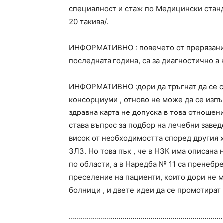
специалност и стаж по Медицински станд
20 такива/.
ИНФОРМАТИВНО : повечето от прерязанит
последната година, са за диагностично а 
ИНФОРМАТИВНО :дори да тръгнат да се сл
консорциуми , отново не може да се изп
здравна карта не допуска в това отношен
става въпрос за подбор на лечебни заведе
висок от необходимостта според другия х
ЗЛЗ. Но това пък , че в НЗК има описан
по области, а в Наредба № 11 са пренебр
преселение на пациенти, които дори не м
болници , и двете идеи да се промотира
…………………………………………………………………