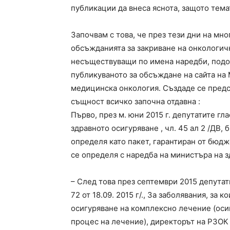
публикации да внеса яснота, защото тема
Започвам с това, че през тези дни на мно
обсъжданията за закриване на онкологич
несъществуващи по имена наредби, подоз
публикуваното за обсъждане на сайта на
медицинска онкология. Създаде се предс
същност всичко 
Първо, през м. юни 2015 г. депутатите г
здравното осигуряване , чл. 45 ал 2 /ДВ, б
определя като пакет, гарантиран от бюд
се определя с наредба на министъра на з
– След това през септември 2015 депутатит
72 от 18.09. 2015 г/., За заболявания, за к
осигуряване на комплексно лечение (осиг
процес на лечение), директорът на РЗОК