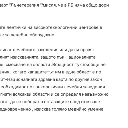
арт “Лъчетерапия “/мисля, че в РБ няма общо дори
е лентички на високотехнологични центрове в
не за лечебно оборудване .
иват лечебните заведения или да си правят
ълнят изискванията, защото пък Националната
ие, смесване на области .Всъщност тук въобще не
ния , когато капацитетът им в една област е по-
ит-Националната здравна карта по другия закон
а необходимост от онкологични лечебни заведения
егнати всякакви области и се определя невъзможно
огат да се поберат в оставащите след отсяване
т едновременно , изисква голямо медийно умение.
…