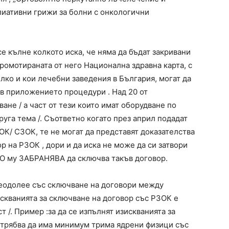
лиативни грижи за болни с онкологични
се кълне колкото иска, че няма да бъдат закривани
ромотираната от него Национална здравна карта, с
лко и кои лечебни заведения в България, могат да
 в приложението процедури . Над 20 от
не / а част от тези които имат оборудване по
руга тема /. Съответно когато през април подадат
К/ СЗОК, те не могат да представят доказателства
р на РЗОК , дори и да иска не може да си затвори
 ЗЗО му ЗАБРАНЯВА да сключва такъв договор.
еодолее със сключване на договори между
скванията за сключване на договор със РЗОК е
 /. Пример :за да се изпълнят изискванията за
 трябва да има минимум трима ядрени физици със