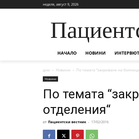
неделя, август 9, 2026
Пациент
НАЧАЛО
НОВИНИ
ИНТЕРВЮТ
дом
Новини
По темата “закриване на болниц
Новини
По темата “зак
отделения“
от
Пациентски вестник
-
17/02/2016