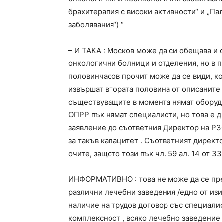
брахитерапия с високи активности“ и „Па
заболявания“) “
– И ТАКА : Москов може да си обещава и 
онкологични болници и отделения, но в п
половинчасов прочит може да се види, ко
извършат втората половина от описаните
съществуващите в момента нямат оборудва
ОПРР пък нямат специалисти, но това е д
заявление до съответния Директор на РЗО
за такъв капацитет . Съответният директо
очите, защото този пък чл. 59 ал. 14 от
ИНФОРМАТИВНО : това не може да се пр
различни лечебни заведения /едно от изи
наличие на трудов договор със специалист
комплексност , всяко лечебно заведение