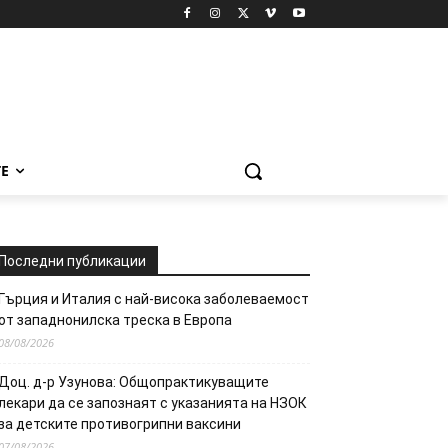
Е
Последни публикации
Гърция и Италия с най-висока заболеваемост
от западнонилска треска в Европа
08/08/2026
Доц. д-р Узунова: Общопрактикуващите
лекари да се запознаят с указанията на НЗОК
за детските противогрипни ваксини
07/08/2026