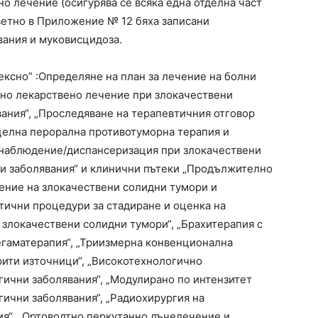
о лечение (осигурява се всяка една отделна част
тветно в Приложение № 12 бяха записани
вания и муковисцидоза.
ексно” :Определяне на план за лечение на болни
мно лекарствено лечение при злокачествени
ания“, „Проследяване на терапевтичния отговор
целна перорална противотуморна терапия и
 наблюдение/диспансеризация при злокачествени
ни заболявания“ и клинични пътеки „Продължително
ение на злокачествени солидни тумори и
стични процедури за стадиране и оценка на
 злокачествени солидни тумори“, „Брахитерапия с
егаматерапия“, „Триизмерна конвенционална
рити източници“, „Високотехнологично
ични заболявания“, „Модулирано по интензитет
ични заболявания“, „Радиохирургия на
я“, „Ортоволтно перкутанно лъчелечение и