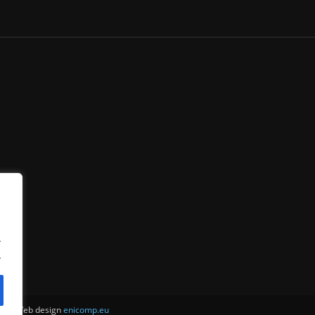
.
.
ни . Web design
enicomp.eu