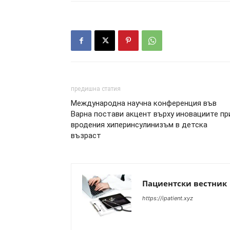
предишна статия
Международна научна конференция във
Варна постави акцент върху иновациите пр
вродения хиперинсулинизъм в детска
възраст
Пациентски вестник
https://ipatient.xyz