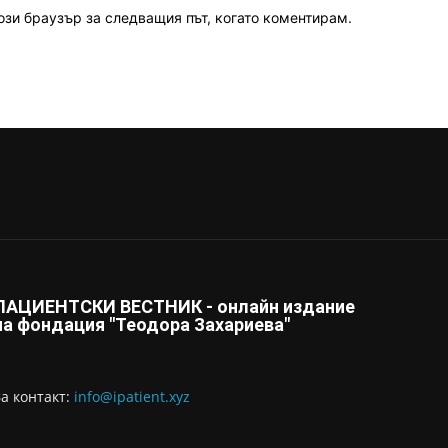
ози браузър за следващия път, когато коментирам.
ПАЦИЕНТСКИ ВЕСТНИК - онлайн издание
на фондация "Теодора Захариева"
За контaкт:
info@ipatient.xyz