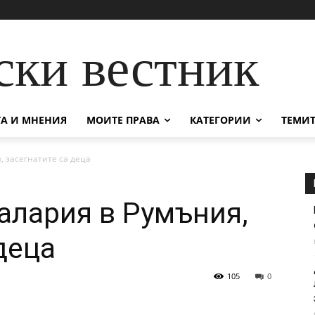
ски вестник
А И МНЕНИЯ
МОИТЕ ПРАВА
КАТЕГОРИИ
ТЕМИТ
, засегнатите са деца
малария в Румъния,
деца
105
0