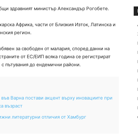
бщи здравният министър Александър Рогобете.
арска Африка, части от Близкия Изток, Латинска и
нския регион.
обявен за свободен от малария, според данни на
страните от ЕС/ЕИП всяка година се регистрират
и с пътувания до ендемични райони.
във Варна постави акцент върху иновациите при
а възраст
ижни литературни отличия от Хамбург