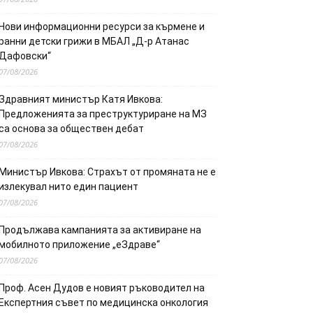
Нови информационни ресурси за кърмене и
ранни детски грижи в МБАЛ „Д-р Атанас
Дафовски“
07/08/2026
Здравният министър Катя Ивкова:
Предложенията за преструктуриране на МЗ
са основа за обществен дебат
07/08/2026
Министър Ивкова: Страхът от промяната не е
излекувал нито един пациент
07/08/2026
Продължава кампанията за активиране на
мобилното приложение „еЗдраве“
07/08/2026
Проф. Асен Дудов е новият ръководител на
Експертния съвет по медицинска онкология