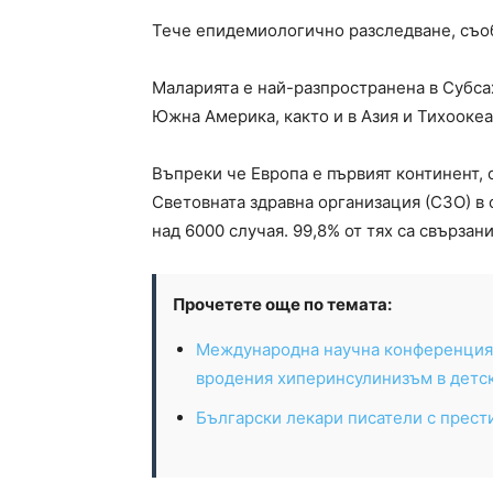
Тече епидемиологично разследване, съо
Маларията е най-разпространена в Субсах
Южна Америка, както и в Азия и Тихоокеа
Въпреки че Европа е първият континент, 
Световната здравна организация (СЗО) в 
над 6000 случая. 99,8% от тях са свързан
Прочетете още по темата:
Международна научна конференция 
вродения хиперинсулинизъм в детск
Български лекари писатели с прест