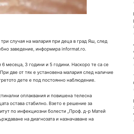
три случая на малария при деца в град Яш, след
ебно заведение, информира informat.ro.
и 6 месеца, 3 години и 5 години. Наскоро те са се
При две от тях е установена малария след наличие
 третото дете е под постоянно наблюдение.
стинални оплаквания и повишена телесна
ата остава стабилно. Взето е решение за
итут по инфекциозни болести „Проф. д-р Матей
ърждаване на диагнозата и назначаване на