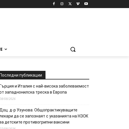
Е
Последни публикации
Гърция и Италия с най-висока заболеваемост
от западнонилска треска в Европа
08/08/2026
Доц. д-р Узунова: Общопрактикуващите
лекари да се запознаят с указанията на НЗОК
за детските противогрипни ваксини
07/08/2026