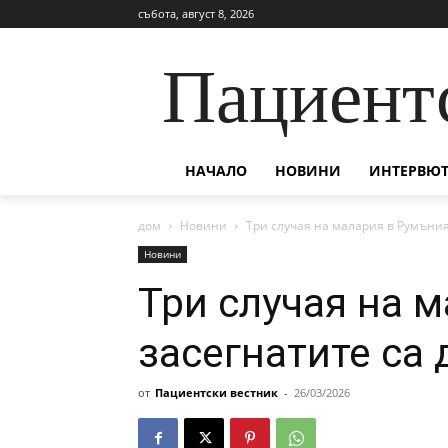
събота, август 8, 2026
Пациент
НАЧАЛО
НОВИНИ
ИНТЕРВЮТ
дом
Новини
Три случая на малария в Румъния
Новини
Три случая на 
засегнатите са 
от
Пациентски вестник
-
26/03/2026