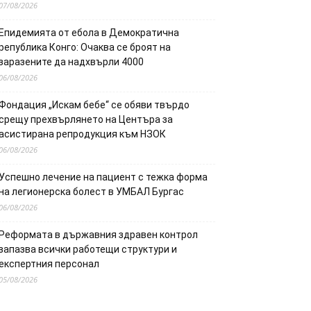
07/08/2026
Епидемията от ебола в Демократична
република Конго: Очаква се броят на
заразените да надхвърли 4000
06/08/2026
Фондация „Искам бебе“ се обяви твърдо
срещу прехвърлянето на Центъра за
асистирана репродукция към НЗОК
06/08/2026
Успешно лечение на пациент с тежка форма
на легионерска болест в УМБАЛ Бургас
06/08/2026
Реформата в държавния здравен контрол
запазва всички работещи структури и
експертния персонал
05/08/2026