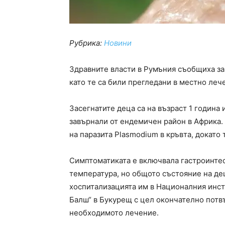
Рубрика:
Новини
Здравните власти в Румъния съобщиха за 
като те са били прегледани в местно леч
Засегнатите деца са на възраст 1 година 
завърнали от ендемичен район в Африка. 
на паразита Plasmodium в кръвта, докато
Симптоматиката е включвала гастроинте
температура, но общото състояние на дец
хоспитализацията им в Националния инст
Балш“ в Букурещ с цел окончателно потв
необходимото лечение.