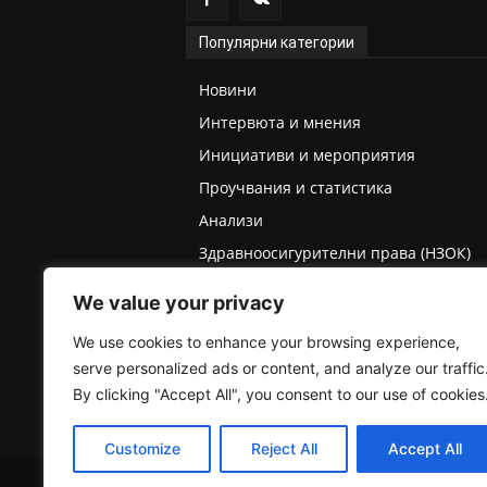
Популярни категории
Новини
Интервюта и мнения
Инициативи и мероприятия
Проучвания и статистика
Анализи
Здравноосигурителни права (НЗОК)
Права на деца и родители
We value your privacy
Медицинска експертиза (ТЕЛК/НЕЛК)
We use cookies to enhance your browsing experience,
serve personalized ads or content, and analyze our traffic
By clicking "Accept All", you consent to our use of cookies
Customize
Reject All
Accept All
2025 © Пациентски вестник. Всички права запазе