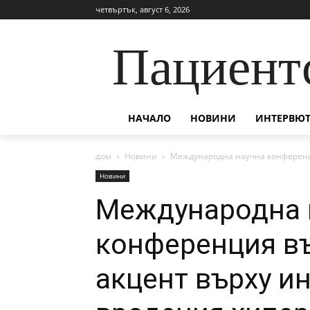
четвъртък, август 6, 2026
Пациент
НАЧАЛО
НОВИНИ
ИНТЕРВЮТ
дом
Новини
Международна научна конференци
Новини
Международна 
конференция въ
акцент върху и