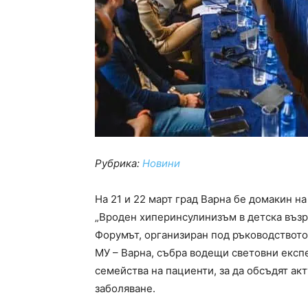
Рубрика:
Новини
На 21 и 22 март град Варна бе домакин 
„Вроден хиперинсулинизъм в детска възр
Форумът, организиран под ръководството 
МУ – Варна, събра водещи световни експ
семейства на пациенти, за да обсъдят ак
заболяване.