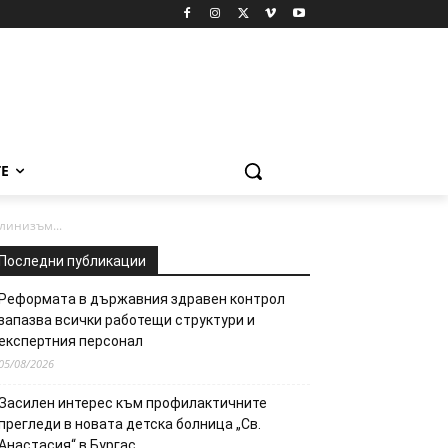
Е
линизъм...
Последни публикации
Реформата в държавния здравен контрол
запазва всички работещи структури и
експертния персонал
05/08/2026
Засилен интерес към профилактичните
прегледи в новата детска болница „Св.
Анастасия“ в Бургас