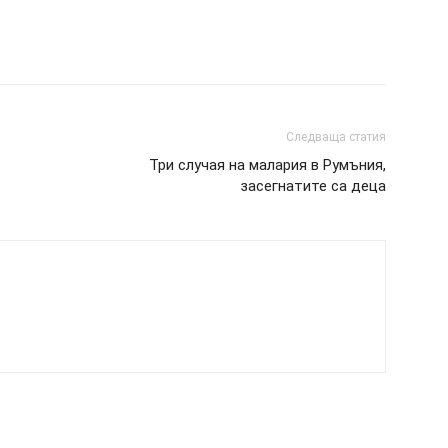
Следваща статия
Три случая на малария в Румъния,
засегнатите са деца