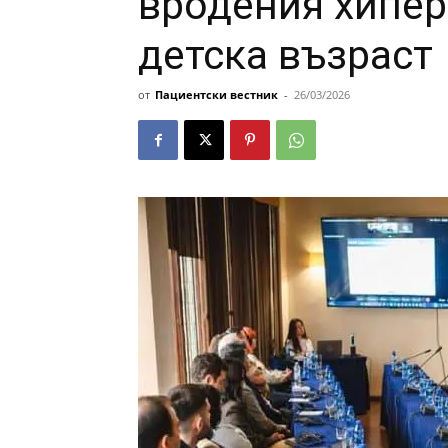
вродения хипе
детска възраст
от
Пациентски вестник
-
26/03/2026