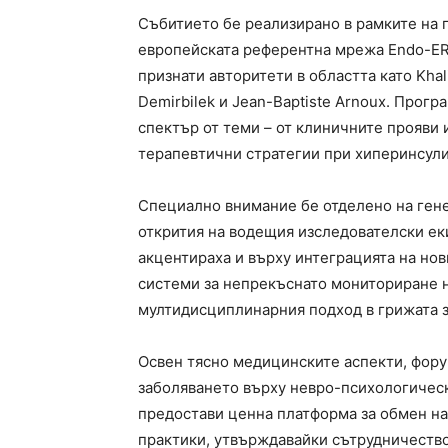
Събитието бе реализирано в рамките на 
европейската референтна мрежа Endo-ER
признати авторитети в областта като Khali
Demirbilek и Jean-Baptiste Arnoux. Прог
спектър от теми – от клиничните прояви
терапевтични стратегии при хиперинсул
Специално внимание бе отделено на ген
открития на водещия изследователски ек
акцентираха и върху интеграцията на но
системи за непрекъснато мониториране на
мултидисциплинарния подход в грижата з
Освен тясно медицинските аспекти, фору
заболяването върху невро-психологическ
предостави ценна платформа за обмен н
практики, утвърждавайки сътрудничеств