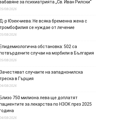
забавяне за психиатрията „Св. Иван Рилски“
05/08/2026
Д-р Юзекчиева: Не всяка бременна жена с
тромбофилия се нуждае от лечение
05/08/2026
Епидемиологична обстановка: 502 са
потвърдените случаи на морбили в България
05/08/2026
Зачестяват случаите на западнонилска
треска в Гърция
04/08/2026
Близо 750 милиона лева ще доплатят
пациентите за лекарства по НЗОК през 2025
година
04/08/2026