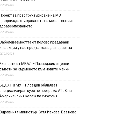
05/08/2026
Проект за преструктуриране на МЗ
предвижда създаването на мегаагенции в
здравеопазването
05/08/2026
Заболеваемостта от полово предавани
инфекции у нас продължава да нараства
05/08/2026
Експерти от МБАЛ – Пазарджик с ценни
съвети за кърменето към новите майки
05/08/2026
БДСХТ и МУ – Пловдив обявяват
специализиран курс по програма ATLS на
Американския колеж по хирургия
05/08/2026
Здравният министър Катя Ивкова: Без ново