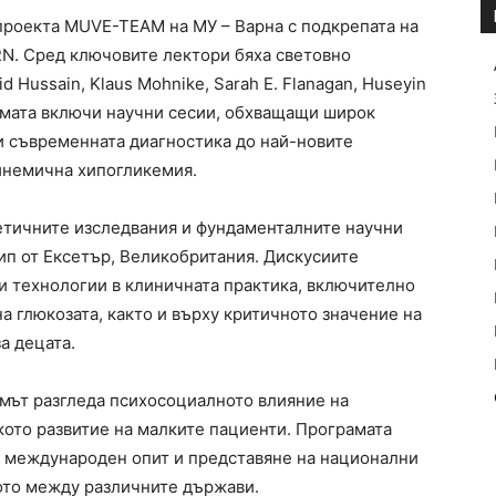
проекта MUVE-TEAM на МУ – Варна с подкрепата на
N. Сред ключовите лектори бяха световно
d Hussain, Klaus Mohnike, Sarah E. Flanagan, Huseyin
рамата включи научни сесии, обхващащи широк
 и съвременната диагностика до най-новите
инемична хипогликемия.
етичните изследвания и фундаменталните научни
ип от Ексетър, Великобритания. Дискусиите
ви технологии в клиничната практика, включително
 глюкозата, както и върху критичното значение на
а децата.
мът разгледа психосоциалното влияние на
ото развитие на малките пациенти. Програмата
а международен опит и представяне на национални
ото между различните държави.