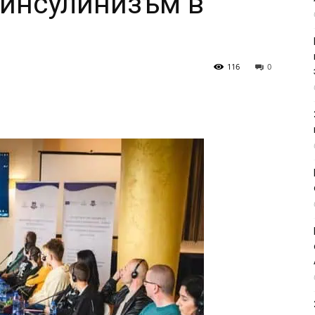
ринсулинизъм в
116
0