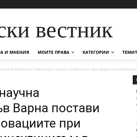
ски вестник
А И МНЕНИЯ
МОИТЕ ПРАВА
КАТЕГОРИИ
ТЕМИТ
я във Варна постави акцент върху иновациите при вродения хиперинсу
научна
в Варна постави
новациите при