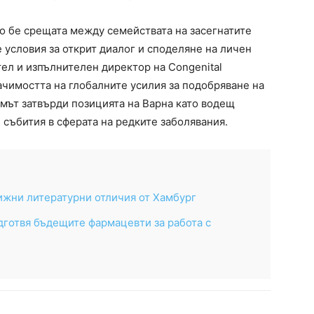
о бе срещата между семействата на засегнатите
е условия за открит диалог и споделяне на личен
тел и изпълнителен директор на Congenital
значимостта на глобалните усилия за подобряване на
умът затвърди позицията на Варна като водещ
събития в сферата на редките заболявания.
ижни литературни отличия от Хамбург
дготвя бъдещите фармацевти за работа с