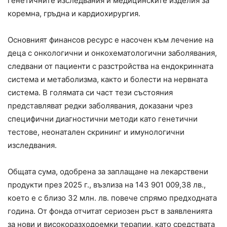
генетичните изследвания и медицинските изделия за
коремна, гръдна и кардиохирургия.
Основният финансов ресурс е насочен към лечение на
деца с онкологични и онкохематологични заболявания,
следвани от пациенти с разстройства на ендокринната
система и метаболизма, както и болести на нервната
система. В голямата си част тези състояния
представляват редки заболявания, доказани чрез
специфични диагностични методи като генетични
тестове, неонатален скрининг и имунологични
изследвания.
Общата сума, одобрена за заплащане на лекарствени
продукти през 2025 г., възлиза на 143 901 009,38 лв.,
което е с близо 32 млн. лв. повече спрямо предходната
година. От фонда отчитат сериозен ръст в заявленията
за нови и високоразходоемки терапии, като средствата