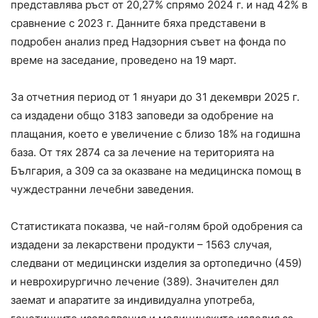
представлява ръст от 20,27% спрямо 2024 г. и над 42% в
сравнение с 2023 г. Данните бяха представени в
подробен анализ пред Надзорния съвет на фонда по
време на заседание, проведено на 19 март.
За отчетния период от 1 януари до 31 декември 2025 г.
са издадени общо 3183 заповеди за одобрение на
плащания, което е увеличение с близо 18% на годишна
база. От тях 2874 са за лечение на територията на
България, а 309 са за оказване на медицинска помощ в
чуждестранни лечебни заведения.
Статистиката показва, че най-голям брой одобрения са
издадени за лекарствени продукти – 1563 случая,
следвани от медицински изделия за ортопедично (459)
и неврохирургично лечение (389). Значителен дял
заемат и апаратите за индивидуална употреба,