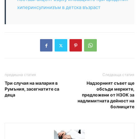
хиперинсулинизъм в детска възраст
предишна статия
Следваща статия
Три случая на малария в
Надзорният съвет ще
Румъния, засегнатите са
обсъди мерките,
деца
предложени от НЗОК за
надлимитната дейност на
болниците