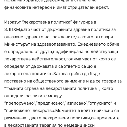
финансовите интереси и имат отрицателен ефект.
Изразът “лекарствена политика” фигурира в
ЗЛПХМ,като част от държавната здравна политика за
опазване здравето на гражданите,за която отговаря
Министърът на здравеопазването. Ежедневието обаче
е определено от друга,недефинирана но действуваща
лекарствена действителност,голяма част от която се
определя от държавата и съответно също е
лекарствена политика .Затова трябва да бъде
поставено на общественото внимание и да се говори за
“тъмната страна на лекарствената политика “, която
определя разликите между
“препоръчано”,”предписано”,”изписано”,”отпуснато” и
“приложено” лекарство.Моментът в който най-ясно се
разминават двете лекарствени политики,са промените
в лекарствената терапия по немедицински