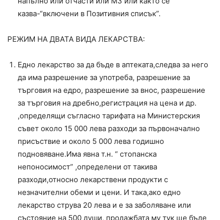
напълно или отчасти или МЗ или както се
казва-“включени в Позитивния списък”.
РЕЖИМ НА ДВАТА ВИДА ЛЕКАРСТВА:
Едно лекарство за да бъде в аптеката,следва за него
да има разрешение за употреба, разрешение за
търговия на едро, разрешение за внос, разрешение
за търговия на дребно,регистрация на цена и др.
,определящи съгласно тарифата на Министерския
съвет около 15 000 лева разходи за първоначално
присъствие и около 5 000 лева годишно
подновяване.Има явна т.н. “ стопанска
непоносимост” ,определени от такива
разходи,относно лекарствени продукти с
незначителни обеми и цени. И така,ако едно
лекарство струва 20 лева и е за заболяване или
състояние на 500 души, продажбата му тук ще бъде