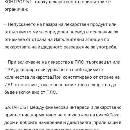
КОНТРОЛЪТ върху лекарственото присъствие е
ограничен:
– Непускането на пазара на лекарствен продукт или
отсъствието му за определен период е основание за
отнемане от страна на Изпълнителна агенция по
лекарствата,на издаденото разрешение за употреба.
– При включване на лекарство в ПЛС ,търговецът или
ПРУ декларира осигуряване на необходимите
количества лекарства.При констатирано от страна на
ИАЛ отсъствие ,това е основание това лекарство да
бъде изключено от ПЛС.
БАЛАНСЪТ между финансови интереси и лекарствено
присъствие,нормативно не е възложен на никой.Така
дори и добрите намерения и действията ,приличащи в
полза на хората,се деформират в стената на