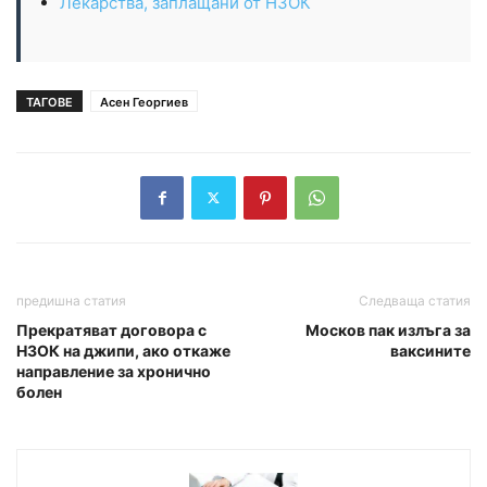
Лекарства, заплащани от НЗОК
ТАГОВЕ
Асен Георгиев
предишна статия
Следваща статия
Прекратяват договора с
Москов пак излъга за
НЗОК на джипи, ако откаже
ваксините
направление за хронично
болен