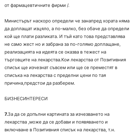
от фармацевтичните фирми /.
Министърът наскоро определи че занапред хората няма
да доплащат изцяло, а по-малко, без обаче да определи
кой ще плати разликата. И тъй като това представлява
не само жест но и забрана за по-голямо доплащане,
реализацията на идеята се оказва в тежест на
търговците на лекарства.Кои лекарства от Позитивния
списък ще изчезнат съвсем или ще се преместят в
списъка на лекарства с пределни цени по тая
причина,предстои да разберем.
БИЗНЕСИНТЕРЕСИ
7.
За да се допълни картината за изчезването на
лекарства ,може да се добави и появяването и
включване в Позитивния списък на лекарства, т.н.