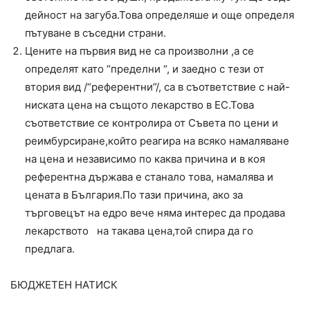
дейност на загуба.Това определяше и още определя
пътуване в съседни страни.
Цените на първия вид не са произволни ,а се
определят като “пределни “, и заедно с тези от
втория вид /“референтни”/, са в съответствие с най-
ниската цена на същото лекарство в ЕС.Това
съответствие се контролира от Съвета по цени и
реимбурсиране,който реагира на всяко намаляване
на цена и независимо по каква причина и в коя
референтна държава е станало това, намалява и
цената в България.По тази причина, ако за
търговецът на едро вече няма интерес да продава
лекарството на такава цена,той спира да го
предлага.
БЮДЖЕТЕН НАТИСК