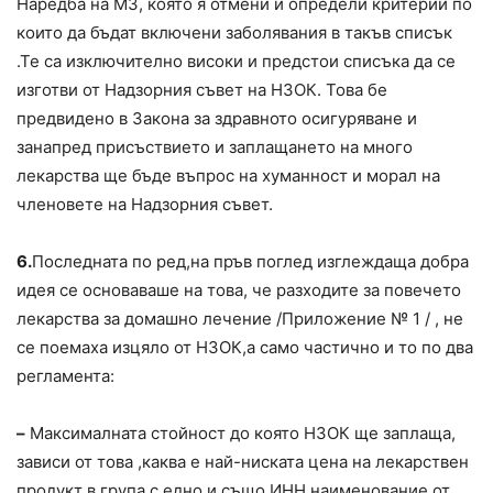
Наредба на МЗ, която я отмени и определи критерии по
които да бъдат включени заболявания в такъв списък
.Те са изключително високи и предстои списъка да се
изготви от Надзорния съвет на НЗОК. Това бе
предвидено в Закона за здравното осигуряване и
занапред присъствието и заплащането на много
лекарства ще бъде въпрос на хуманност и морал на
членовете на Надзорния съвет.
6.
Последната по ред,на пръв поглед изглеждаща добра
идея се основаваше на това, че разходите за повечето
лекарства за домашно лечение /Приложение № 1 / , не
се поемаха изцяло от НЗОК,а само частично и то по два
регламента:
–
Максималната стойност до която НЗОК ще заплаща,
зависи от това ,каква е най-ниската цена на лекарствен
продукт в група с едно и също ИНН наименование от