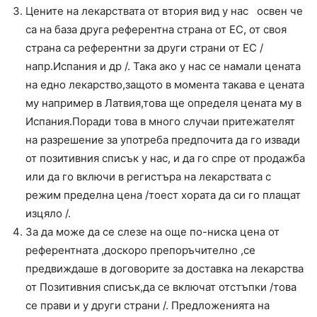
Цените на лекарствата от втория вид у нас освен че
са на база друга референтна страна от ЕС, от своя
страна са референтни за други страни от ЕС /
напр.Испания и др /. Така ако у нас се намали цената
на едно лекарство,защото в момента такава е цената
му например в Латвия,това ще определя цената му в
Испания.Поради това в много случаи притежателят
на разрешение за употреба предпочита да го извади
от позитивния списък у нас, и да го спре от продажба
или да го включи в регистъра на лекарствата с
режим пределна цена /тоест хората да си го плащат
изцяло /.
За да може да се слезе на още по-ниска цена от
референтната ,доскоро препоръчително ,се
предвиждаше в договорите за доставка на лекарства
от Позитивния списък,да се включат отстъпки /това
се прави и у други страни /. Предложенията на