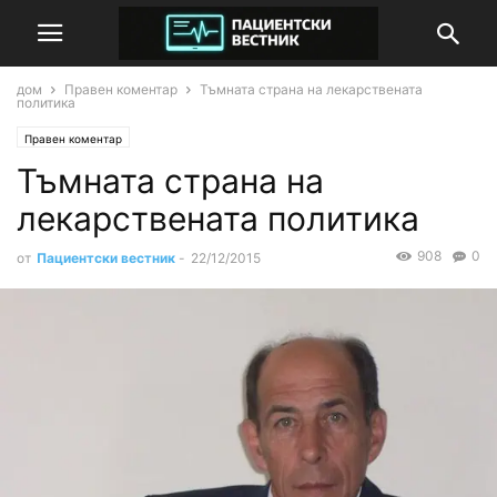
дом
Правен коментар
Тъмната страна на лекарствената
политика
Правен коментар
Тъмната страна на
лекарствената политика
908
0
от
Пациентски вестник
-
22/12/2015