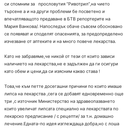
си спомним за прословутия “Ривотрил”,на чието
търсене а и на други проблеми бе посветено и
впечатляващото предаване в БТВ репортерите на
Мария Ванкова/. Напоследък обаче съвсем обосновано
се появяват и споделят опасенията, за предопределено
изчезване от аптеките и на много повече лекарства.
Като не забравяме,че никой от тези от които зависи
наличието на лекарства,не е задължен да ги осигури
като обем и цени,да си изясним какво става !
Това,че към петте досегашни причини по които имаше
липса на лекарства ,сега се добавят едновременно още
три ,с източник Министерство на здравеопазването
които увеличат липсата специално на лекарствата по
лекарско предписание / с рецепти/ за т.н. домашно
лечение.Едната-по идея изглеждаща добра,но с лоша