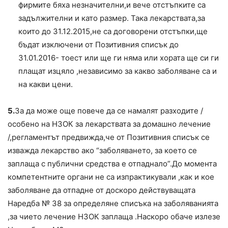
фирмите бяха незначителни,и вече отстъпките са
задължителни и като размер. Така лекарствата,за
които до 31.12.2015,не са договорени отстъпки,ще
бъдат изключени от Позитивния списък до
31.01.2016- тоест или ще ги няма или хората ще си ги
плащат изцяло ,независимо за какво заболяване са и
на какви цени.
5.
За да може още повече да се намалят разходите /
особено на НЗОК за лекарствата за домашно лечение
/,регламентът предвижда,че от Позитивния списък се
изважда лекарство ако “заболяването, за което се
заплаща с публични средства е отпаднало”.До момента
компетентните органи не са изпрактикували ,как и кое
заболяване да отпадне от доскоро действуващата
Наредба № 38 за определяне списъка на заболяванията
,за чието лечение НЗОК заплаща .Наскоро обаче излезе