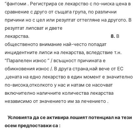
“фантоми . Регистрира се лекарство с по-ниска цена в
сравнение с друго от същата група, по различни
причини но с цел или резултат оттегляне на другото. В
резултат липсват и двете
лекарства.
8.
В
общественото внимание най-често попадат
инцидентните липси на лекарства, вследствие т.н.
“Паралелен износ “ / всъщност причината е
обикновения износ /. В друга страна,най вече от ЕС
,цената на едно лекарство в един момент е значително
по-висока,отколкото у нас и натам се насочват
включително наличните количества лекарства
независимо от значението им за лечението .
Условията да се активира лошият потенциал на тези
осем предпоставки са :