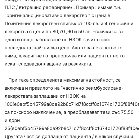
ПЛС / вътрешно рефериране/ . Пример : имаме т.н.
“оригинално ,иновативно лекарство “ с цена в
Позитивния лекарствен списък от 100 лв. и 4 генерични
лекарства с цени по 80,70 ,60 и 50 лв. –всички са за
едно и също заболяване но НЗОК зачита само
последната ,най-ниска цена. Ако това лекарство го
няма,лекарят не го препоръчва или пациентът не го
иска- следва доплащане за разликата.
– При така определената максимална стойност, се
включва и правилото на “частично реимбурсиране-
лекарствата заплащани от НЗОК на
100{e0ebf5b45799a8de92b8c71d7f8ccff8c1674d1726f88f40
са по-скоро изключение, а преобладават тези със 75,50
и дори
25{e0ebf5b45799a8de92b8c71d7f8ccff8c1674d1726f88f40e
Другата част се доплаща от пациента / в някои случаи и