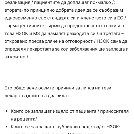
реализация / пациентите да доплащат по-малко /;
втората-по принципно добрата идея да се съобразим
едновременно със стандарта си и членството си в ЕС /
фармацевтичните фирми да предоставят отстъпки и от
това НЗОК и МЗ да намалят разходите си / и третата –
откровено прехвърляне на отговорност / НЗОК сама да
определя лекарствата за кои заболявания ще заплаща и
за кои-не /.
Ето общо вече осемте причини за липса на тези
лекарства,които са два вида :
Които се заплащат изцяло от пациента / приносителя
на рецепта/
Които се заплащат с публични средства/от НЗОК-