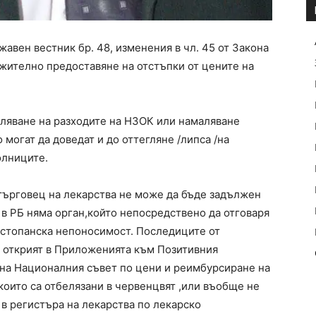
жавен вестник бр. 48, изменения в чл. 45 от Закона
лжително предоставяне на отстъпки от цените на
аляване на разходите на НЗОК или намаляване
могат да доведат и до оттегляне /липса /на
олниците.
 търговец на лекарства не може да бъде задължен
на в РБ няма орган,който непосредствено да отговаря
. стопанска непоносимост. Последиците от
 открият в Приложенията към Позитивния
 на Националния съвет по цени и реимбурсиране на
които са отбелязани в червенцвят ,или въобще не
а в регистъра на лекарства по лекарско