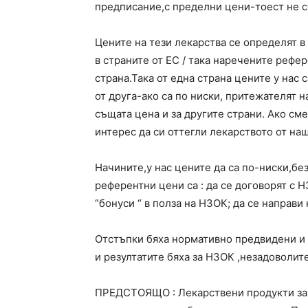
предписание,с пределни цени-тоест не с
Цените на тези лекарства се определят в
в страните от ЕС / така наречените рефе
страна.Така от една страна цените у нас с
от друга-ако са по ниски, притежателят н
същата цена и за другите страни. Ако см
интерес да си оттегли лекарството от наш
Начините,у нас цените да са по-ниски,без
референтни цени са : да се договорят с Н
“бонуси “ в полза на НЗОК; да се направ
Отстъпки бяха нормативно предвидени и
и резултатите бяха за НЗОК ,незадоволит
ПРЕДСТОЯЩО : Лекарствени продукти за к