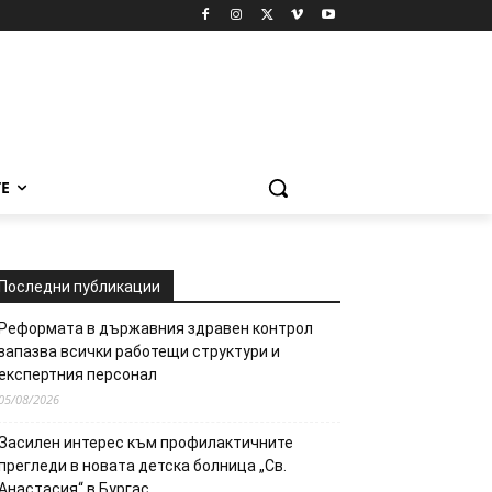
Е
Последни публикации
Реформата в държавния здравен контрол
запазва всички работещи структури и
експертния персонал
05/08/2026
Засилен интерес към профилактичните
прегледи в новата детска болница „Св.
Анастасия“ в Бургас