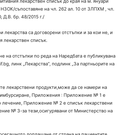
итивния лекарствен списък до края на м. януари
т НЗОК/съпоставяне на чл. 262 ал. 10 от ЗЛПХМ , чл.
Д.В. бр. 48/2015 г./
ои лекарства са договорени отстъпки и за кои не, и
я лекарствен списък.
е на отстъпки по реда на Наредбата е публикувана
f.bg, линк „Лекарства”, подлинк „За партньорите на
те лекарствени продукти,може да се намери на
еимбурсиране, Приложения : Приложение № 1 е
о лечение, Приложение № 2 е списък лекарствени
ние № 3-за тези,осигурявани от Министерство на
осегашното доплащане от страна на пациентите.