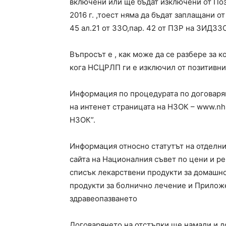
включени или ще бъдат изключени от Поз
2016 г. ,тоест няма да бъдат заплащани о
45 ал.21 от ЗЗО,пар. 42 от ПЗР на ЗИДЗЗО, 
Въпросът е , как може да се разбере за к
кога НСЦРЛП ги е изключил от позитивни
Информация по процедурата по договарян
на интенет страницата на НЗОК – www.nhi
НЗОК”.
Информация относно статутът на отделни
сайта на Националния съвет по цени и р
списък лекарствени продукти за домашн
продукти за болнично лечение и Приложе
здравеопазването
Договарянето на отстъпки ще намали и д