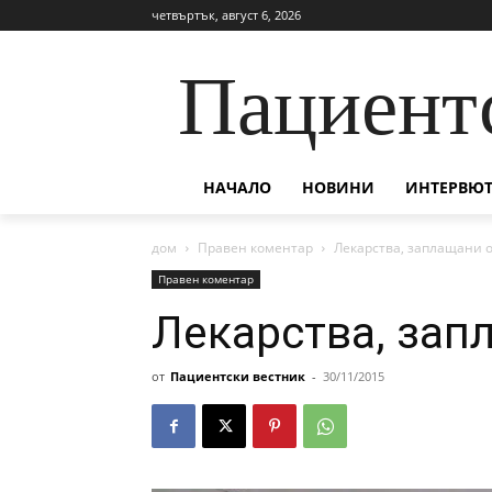
четвъртък, август 6, 2026
Пациент
НАЧАЛО
НОВИНИ
ИНТЕРВЮТ
дом
Правен коментар
Лекарства, заплащани 
Правен коментар
Лекарства, зап
от
Пациентски вестник
-
30/11/2015