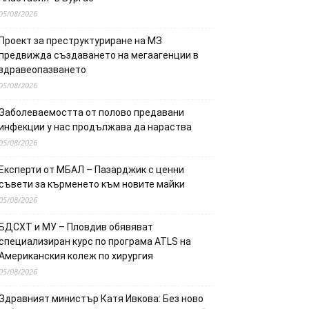
05/08/2026
Проект за преструктуриране на МЗ
предвижда създаването на мегаагенции в
здравеопазването
05/08/2026
Заболеваемостта от полово предавани
инфекции у нас продължава да нараства
05/08/2026
Експерти от МБАЛ – Пазарджик с ценни
съвети за кърменето към новите майки
05/08/2026
БДСХТ и МУ – Пловдив обявяват
специализиран курс по програма ATLS на
Американския колеж по хирургия
05/08/2026
Здравният министър Катя Ивкова: Без ново