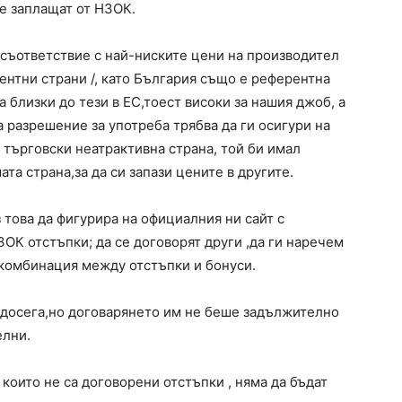
е заплащат от НЗОК.
 съответствие с най-ниските цени на производител
рентни страни /, като България също е референтна
а близки до тези в ЕС,тоест високи за нашия джоб, а
а разрешение за употреба трябва да ги осигури на
е търговски неатрактивна страна, той би имал
ата страна,за да си запази цените в другите.
 това да фигурира на официалния ни сайт с
ЗОК отстъпки; да се договорят други ,да ги наречем
и комбинация между отстъпки и бонуси.
 досега,но договарянето им не беше задължително
елни.
оито не са договорени отстъпки , няма да бъдат