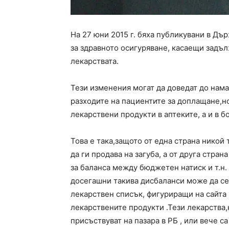
На 27 юни 2015 г. бяха публикувани в Дър
за здравното осигуряване, касаещи задъ
лекарствата.
Тези изменения могат да доведат до нам
разходите на пациентите за доплащане,но 
лекарствени продукти в аптеките, а и в б
Това е така,защото от една страна никой
да ги продава на загуба, а от друга стра
за баланса между бюджетен натиск и т.н
досегашни такива дисбаланси може да се
лекарствен списък, фигуриращи на сайта
лекарствените продукти .Тези лекарства,
присъствуват на пазара в РБ , или вече с