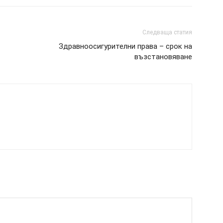
Следваща статия
Здравноосигурителни права – срок на
възстановяване