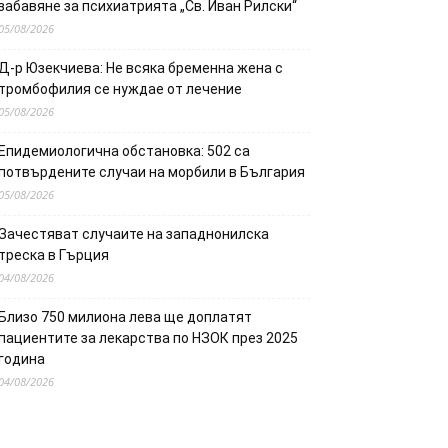
забавяне за психиатрията „Св. Иван Рилски“
05/08/2026
Д-р Юзекчиева: Не всяка бременна жена с
тромбофилия се нуждае от лечение
05/08/2026
Епидемиологична обстановка: 502 са
потвърдените случаи на морбили в България
05/08/2026
Зачестяват случаите на западнонилска
треска в Гърция
04/08/2026
Близо 750 милиона лева ще доплатят
пациентите за лекарства по НЗОК през 2025
година
04/08/2026