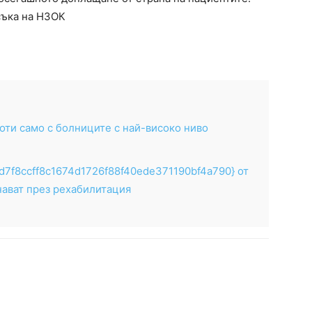
съка на НЗОК
оти само с болниците с най-високо ниво
7f8ccff8c1674d1726f88f40ede371190bf4a790} от
ават през рехабилитация