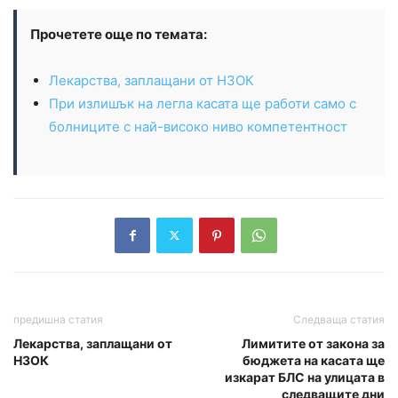
Прочетете още по темата:
Лекарства, заплащани от НЗОК
При излишък на легла касата ще работи само с
болниците с най-високо ниво компетентност
предишна статия
Следваща статия
Лекарства, заплащани от
Лимитите от закона за
НЗОК
бюджета на касата ще
изкарат БЛС на улицата в
следващите дни