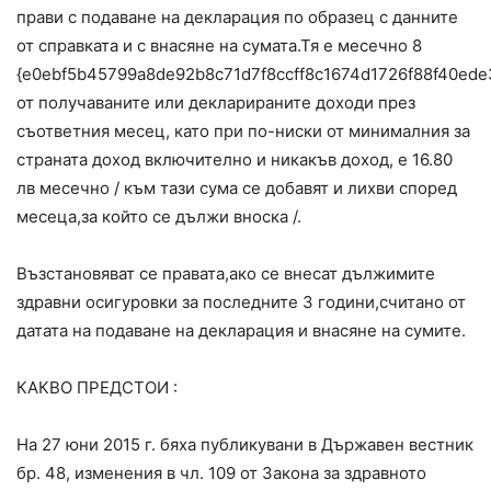
прави с подаване на декларация по образец с данните
от справката и с внасяне на сумата.Тя е месечно 8
{e0ebf5b45799a8de92b8c71d7f8ccff8c1674d1726f88f40ede
от получаваните или декларираните доходи през
съответния месец, като при по-ниски от минималния за
страната доход включително и никакъв доход, е 16.80
лв месечно / към тази сума се добавят и лихви според
месеца,за който се дължи вноска /.
Възстановяват се правата,ако се внесат дължимите
здравни осигуровки за последните 3 години,считано от
датата на подаване на декларация и внасяне на сумите.
КАКВО ПРЕДСТОИ :
На 27 юни 2015 г. бяха публикувани в Държавен вестник
бр. 48, изменения в чл. 109 от Закона за здравното