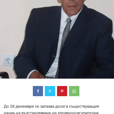
До 28 декември се запазва досега съществуващия
начин на възстановяване на здравноосигурителни