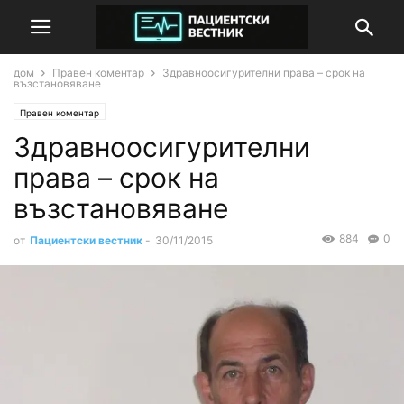
дом
Правен коментар
Здравноосигурителни права – срок на
възстановяване
Правен коментар
Здравноосигурителни
права – срок на
възстановяване
884
0
от
Пациентски вестник
-
30/11/2015