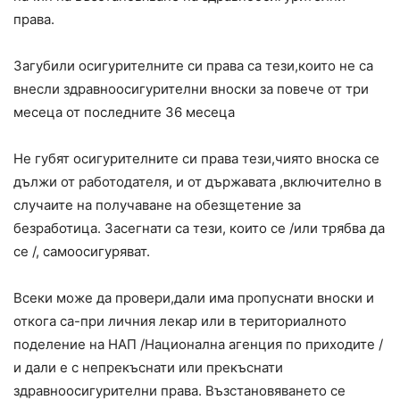
права.
Загубили осигурителните си права са тези,които не са
внесли здравноосигурителни вноски за повече от три
месеца от последните 36 месеца
Не губят осигурителните си права тези,чиято вноска се
дължи от работодателя, и от държавата ,включително в
случаите на получаване на обезщетение за
безработица. Засегнати са тези, които се /или трябва да
се /, самоосигуряват.
Всеки може да провери,дали има пропуснати вноски и
откога са-при личния лекар или в териториалното
поделение на НАП /Национална агенция по приходите /
и дали е с непрекъснати или прекъснати
здравноосигурителни права. Възстановяването се