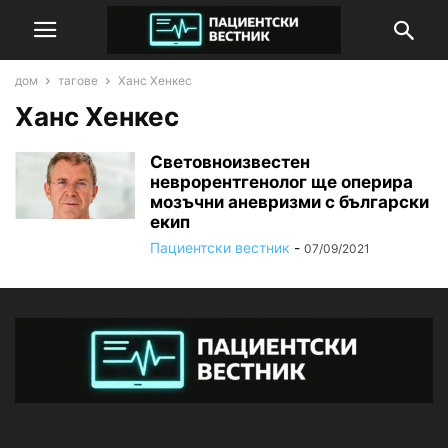
дом
тагове
Ханс Хенкес
Ханс Хенкес
Световноизвестен
неврорентгенолог ще оперира
мозъчни аневризми с български
екип
Пациентски вестник
-
07/09/2021