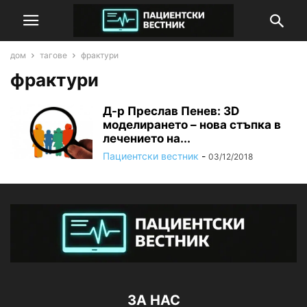
дом
тагове
фрактури
фрактури
Д-р Преслав Пенев: 3D
моделирането – нова стъпка в
лечението на...
Пациентски вестник
-
03/12/2018
ЗА НАС